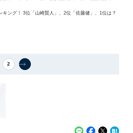
キング！ 3位「山崎賢人」、2位「佐藤健」、1位は？
2