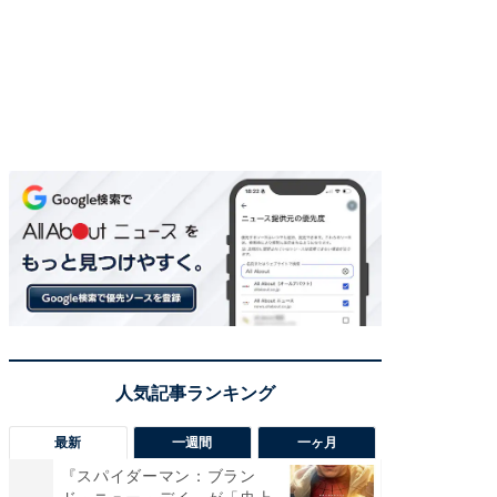
最新
一週間
一ヶ月
『スパイダーマン：ブラン
【40代