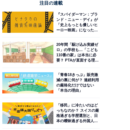
注目の連載
『スパイダーマン：ブラ
ンド・ニュー・デイ』が
「史上もっとも優しいヒ
ーロー映画」になった理
由。予習したい作品は？
20年間「駆け込み実績ゼ
ロ」の学校も…「こども
110番の家」は本当に必
要？ PTAが直面する理想
と現実
「青春18きっぷ」販売激
減の裏に何が？ 連続利用
の厳格化だけではない
「本当の理由」
「移民」に冷たいのはど
っちなのか？ スイスの厳
格過ぎる学歴選別と、日
本の曖昧過ぎる外国人政
策