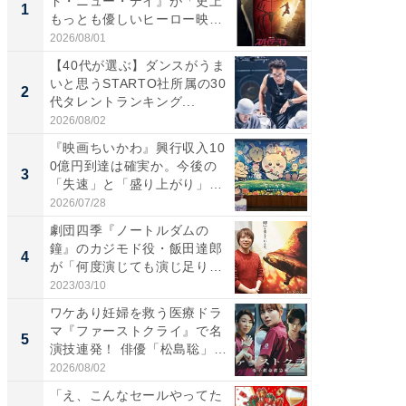
ド・ニュー・デイ』が「史上
いと思う
1
1
もっとも優しいヒーロー映
代タレン
画」に...
2026/08/01
2026/08/0
【40代が選ぶ】ダンスがうま
『スパ
いと思うSTARTO社所属の30
ド・ニ
2
2
代タレントランキング...
もっと
画」に..
2026/08/02
2026/08/0
『映画ちいかわ』興行収入10
ワケあ
0億円到達は確実か。今後の
マ『フ
3
3
「失速」と「盛り上がり」
演技連発
が...
の...
2026/07/28
2026/08/0
劇団四季『ノートルダムの
「FRUI
鐘』のカジモド役・飯田達郎
うまい
4
4
が「何度演じても演じ足りな
ング！ 2
い」...
2023/03/10
2026/08/0
ワケあり妊婦を救う医療ドラ
頑張ら
マ『ファーストクライ』で名
にくい
5
PR
演技連発！ 俳優「松島聡」
の...
2026/08/02
森永乳業
「え、こんなセールやってた