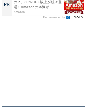
の？」80％OFF以上が続々登
PR
場！Amazonの本気が...
Amazon
Recommended by