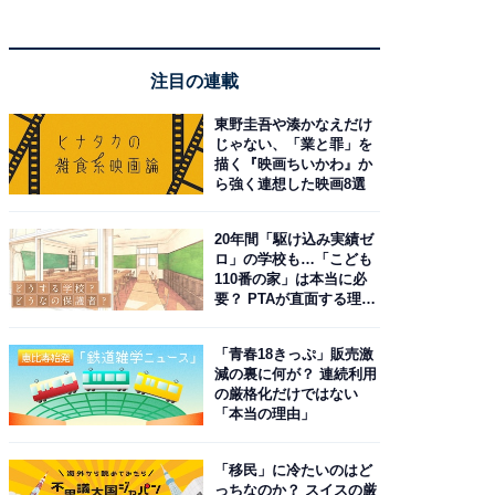
注目の連載
東野圭吾や湊かなえだけ
じゃない、「業と罪」を
描く『映画ちいかわ』か
ら強く連想した映画8選
20年間「駆け込み実績ゼ
ロ」の学校も…「こども
110番の家」は本当に必
要？ PTAが直面する理想
と現実
「青春18きっぷ」販売激
減の裏に何が？ 連続利用
の厳格化だけではない
「本当の理由」
「移民」に冷たいのはど
っちなのか？ スイスの厳