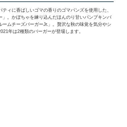
パティに香ばしいゴマの香りのゴマバンズを使用した、
ー」。かぼちゃを練り込んだほんのり甘いパンプキンバ
ームチーズバーガーJr.」。贅沢な秋の味覚を気分やシ
021年は2種類のバーガーが登場します。