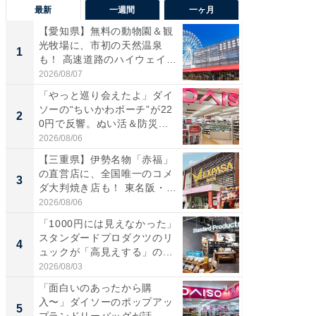
最新
一週間
一ヶ月
【愛知県】無料の動物園＆観
【兵庫
光牧場に、市初の天然温泉
ーメン
1
1
も！ 高速道路のハイウェイオ
再現した
ア...
道...
2026/08/07
2026/08/0
「やっと巡り会えたよ」ダイ
【三重
ソーの“ちいかわポーチ”が22
の直営
2
2
0円で反響。ぬい活＆防災...
ダ大判焼
伊...
2026/08/06
2026/08/0
【三重県】伊勢名物「赤福」
【千葉県
の直営店に、全国唯一のコメ
級マー
3
3
ダ大判焼き店も！ 東名阪・
ノベし
伊...
ー...
2026/08/06
2026/08/0
「1000円には見えなかった」
立山連
スタンダードプロダクツのリ
風呂に、
4
4
ュックが「高見えする」の...
層水風
帰...
2026/08/03
2026/08/0
「面白いのあったから購
「これ
入〜」ダイソーのポップアッ
ダイソ
5
5
プランドリーバッグが話
リーバ