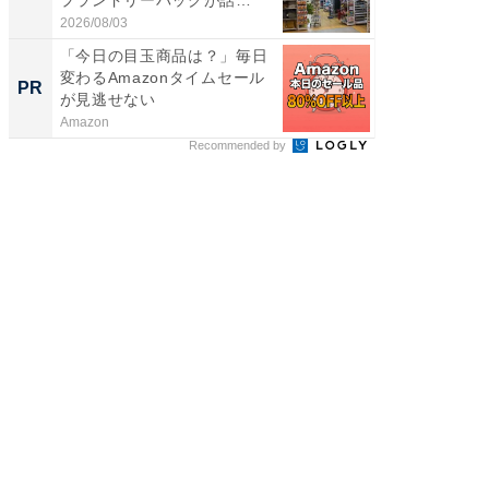
題。“さま...
わ...
2026/08/03
2026/08/0
「今日の目玉商品は？」毎日
「え、
変わるAmazonタイムセール
の？」8
PR
PR
が見逃せない
場！Ama
Amazon
Amazon
Recommended by