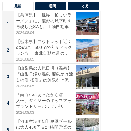
最新
一週間
一ヶ月
【兵庫県】「世界一忙しいラ
「気に
ーメン」に、龍野の城下町を
る〜」3
1
1
再現したSAも。山陽自動車
バー」
道...
好...
2026/08/04
2026/07/3
【栃木県】アウトレット近く
【三重
のSAに、600㎡の広々ドッグ
「鈴鹿天
2
2
ランも！ 東北自動車道の...
は100
2026/08/05
2026/08/0
【山梨県の人気日帰り温泉】
「ミニオ
「山梨日帰り温泉 源泉かけ流
ッグ！ 
3
3
しの湯 桜湯」は源泉かけ流...
ど、夏限
2026/08/05
2026/08/0
「面白いのあったから購
【埼玉
入〜」ダイソーのポップアッ
「行田天
4
4
プランドリーバッグが話
は和の
題。“さま...
が...
2026/08/03
2026/08/0
【羽田空港周辺】夏季プール
【石川
は大人450円＆24時間営業の
湯】「天
5
5