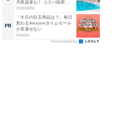
天然温泉も！ コスパ抜群...
賀ゆめ
お...
2026/08/04
2026/08/0
「今日の目玉商品は？」毎日
「うち
変わるAmazonタイムセール
い」と
PR
PR
が見逃せない
鐘。自
外せな..
Amazon
ビズヒン
Recommended by