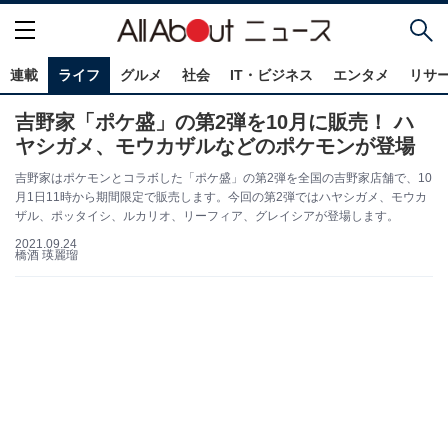
連載
ライフ
グルメ
社会
IT・ビジネス
エンタメ
リサ
吉野家「ポケ盛」の第2弾を10月に販売！ ハ
ヤシガメ、モウカザルなどのポケモンが登場
吉野家はポケモンとコラボした「ポケ盛」の第2弾を全国の吉野家店舗で、10
月1日11時から期間限定で販売します。今回の第2弾ではハヤシガメ、モウカ
ザル、ポッタイシ、ルカリオ、リーフィア、グレイシアが登場します。
2021.09.24
橋酒 瑛麗瑠