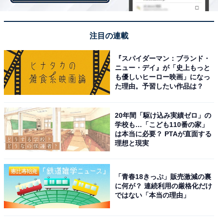
付き 486円（税込）
・「ポケ盛キッズカレーセット」 ジュース、フィギュ
ア付き 486円（税込）
注目の連載
『スパイダーマン：ブランド・
ニュー・デイ』が「史上もっと
も優しいヒーロー映画」になっ
た理由。予習したい作品は？
20年間「駆け込み実績ゼロ」の
学校も…「こども110番の家」
は本当に必要？ PTAが直面する
理想と現実
テイクアウトのデザイン
「青春18きっぷ」販売激減の裏
に何が？ 連続利用の厳格化だけ
ではない「本当の理由」