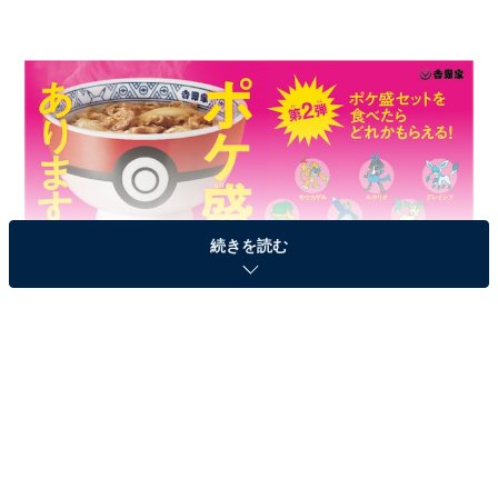
続きを読む
「ポケ盛」第2弾が登場
「ポケ盛」専用丼ぶりで提供