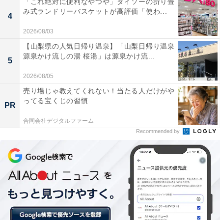
「これ絶対に便利なやつや」ダイソーの折り畳
み式ランドリーバスケットが高評価「使わ...
4
2026/08/03
【山梨県の人気日帰り温泉】「山梨日帰り温泉
源泉かけ流しの湯 桜湯」は源泉かけ流...
5
2026/08/05
テイクアウトの場合もかわいいデザインで
売り場じゃ教えてくれない！当たる人だけがや
ってる宝くじの習慣
PR
テイクアウトの場合は、モンスターボールの模様が描か
合同会社デジタルファーム
れた特製容器と袋で商品を提供。店内飲食と同じくフィ
Recommended by
ギュアもランダムで付きます。以下3種類のラインナッ
プです。
・「ポケ盛牛丼セット」 生野菜サラダ、フィギュア付
き 540円（税込）
・「ポケ盛キッズ牛丼セット」 ジュース、フィギュア