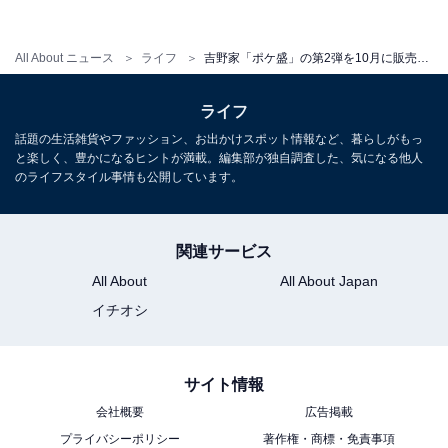
トメッセージで「ポケ盛」購入時のレシートの写真を送
信した人の中から抽選で1000人に、モンスターボール、
All About ニュース
ライフ
吉野家「ポケ盛」の第2弾を10月に販売！ ハヤシガメ、モウカザルなどのポケモンが登場
マスターボール、スーパーボール、ハイパーボールをデ
ザインした「ポケ盛専用丼ぶり」をセットでプレゼン
ライフ
ト。「レシートキャンペーン」の開催期間は11月24日ま
話題の生活雑貨やファッション、お出かけスポット情報など、暮らしがもっ
でです。
と楽しく、豊かになるヒントが満載。編集部が独自調査した、気になる他人
のライフスタイル事情も公開しています。
関連サービス
All About
All About Japan
イチオシ
サイト情報
会社概要
広告掲載
プライバシーポリシー
著作権・商標・免責事項