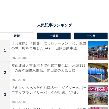
最新
一週間
一ヶ月
【兵庫県】「世界一忙しいラーメン」に、龍野
の城下町を再現したSAも。山陽自動車道...
1
店内提供のラインナップ
2026/08/04
立山連峰と富山湾を望む展望風呂に、水深333
mの海洋深層水風呂。富山県の人気日帰...
2
2026/08/06
「面白いのあったから購入〜」ダイソーのポッ
プアップランドリーバッグが話題。“さま...
3
2026/08/03