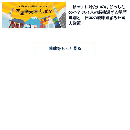
「移民」に冷たいのはどっちな
のか？ スイスの厳格過ぎる学歴
選別と、日本の曖昧過ぎる外国
人政策
連載をもっと見る
「ポケ盛専用丼ぶり」が当たるキャンペーン
吉野家では第1弾の「ポケ盛」を販売開始した8月27日か
ら、「ポケ盛」1食につき1口として応募できる「レシー
トキャンペーン」を実施しています。吉野家公式
Twitter（@yoshinoyagyudon）をフォローし、ダイレク