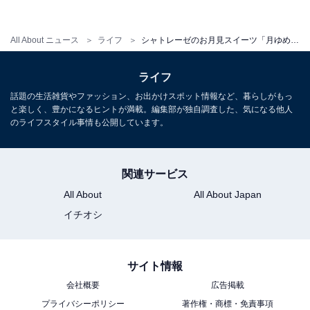
かわいらしいうさぎやまん丸のお月様の下の土台部分
は、4層構造になっています。上からホイップクリーム
All About ニュース
ライフ
シャトレーゼのお月見スイーツ「月ゆめうさぎ」。期間限定だから、急いでゲットして！
入りカスタードクリーム、スポンジ、カラメルソース、
プリンの順番です。
ライフ
話題の生活雑貨やファッション、お出かけスポット情報など、暮らしがもっ
と楽しく、豊かになるヒントが満載。編集部が独自調査した、気になる他人
のライフスタイル事情も公開しています。
関連サービス
All About
All About Japan
イチオシ
サイト情報
会社概要
広告掲載
プライバシーポリシー
著作権・商標・免責事項