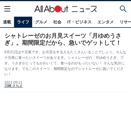
連載
ライフ
グルメ
社会
IT・ビジネス
エンタメ
リサ
シャトレーゼのお月見スイーツ「月ゆめうさ
ぎ」。期間限定だから、急いでゲットして！
9月21日は十五夜です。お月見をする人もたくさんいることでしょう。そんな
十五夜に食べたいスイーツがあります。シャトレーゼの「月ゆめうさぎ」で
す。うさぎがとってもかわいくて、食べるのがもったいない！ そんな気分に
なります。でもこのスイーツ、期間限定なのでシャトレーゼに急いでくださ
い！
2021.09.21
川崎 さちえ