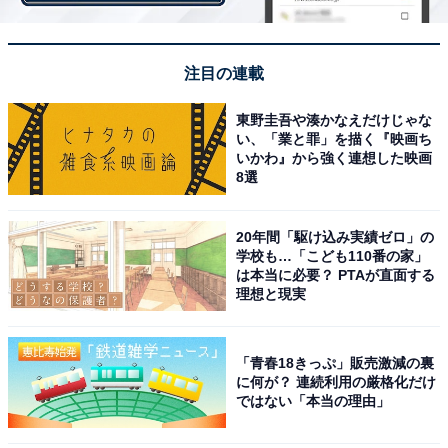
まんまるのお月様の下には、抹茶味のホイップクリーム
が。
注目の連載
東野圭吾や湊かなえだけじゃな
い、「業と罪」を描く『映画ち
いかわ』から強く連想した映画
8選
20年間「駆け込み実績ゼロ」の
学校も…「こども110番の家」
は本当に必要？ PTAが直面する
理想と現実
「青春18きっぷ」販売激減の裏
に何が？ 連続利用の厳格化だけ
ではない「本当の理由」