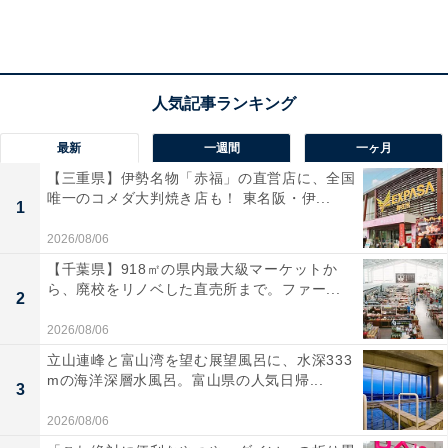
が印象的。食べるのがもったいないと思いつつも、「ご
めんね」と言いながら口の中へ。
最新
一週間
一ヶ月
【三重県】伊勢名物「赤福」の直営店に、全国
唯一のコメダ大判焼き店も！ 東名阪・伊...
1
2026/08/06
【千葉県】918㎡の県内最大級マーケットか
ら、廃校をリノベした直売所まで。ファー...
2
2026/08/06
立山連峰と富山湾を望む展望風呂に、水深333
mの海洋深層水風呂。富山県の人気日帰...
3
手のひらに乗せられるサイズ
2026/08/06