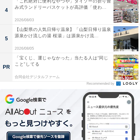
「これ絶対に便利なやつや」ダイソーの折り畳
み式ランドリーバスケットが高評価「使わ...
4
手のひらにちょこんと乗せられるくらいのサイズです。
2026/08/03
【山梨県の人気日帰り温泉】「山梨日帰り温泉
源泉かけ流しの湯 桜湯」は源泉かけ流...
5
2026/08/05
「宝くじ、運じゃなかった」当たる人は“同じ
こと”してる
PR
合同会社デジタルファーム
Recommended by
お月様の下の抹茶味のホイップクリーム