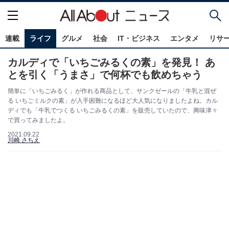
連載
ライフ
グルメ
社会
IT・ビジネス
エンタメ
リサ
カルディで「いちごみるくの素」を発見！ あ
とを引く「うまさ」で何杯でも飲めちゃう
簡単に「いちごみるく」が作れる商品として、サンクゼールの「牛乳と混ぜ
る いちごミルクの素」が入手困難になるほど大人気になりましたよね。カル
ディでも「牛乳でつくる いちごみるくの素」を販売していたので、興味津々
で買ってみましたよ。
2021.09.22
川崎 さちえ