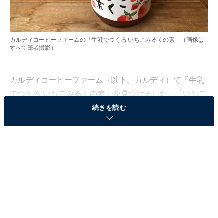
カルディコーヒーファームの「牛乳でつくる いちごみるくの素」（画像は
すべて筆者撮影）
カルディコーヒーファーム（以下、カルディ）で「牛乳
でつくる いちごみるくの素」を見つけました。「いちご
みるくの素」というと、サンクゼールの「
続きを読む
牛乳と混ぜる いちごミルクの素
」が入手困難になるほど
大人気になりましたよね。筆者も飲んだことがあるので
すが、牛乳で割るだけで簡単においしい「いちごミル
ク」ができてしまう優秀なアイテムです。
カルディの「牛乳でつくる いちごみるくの素」はどんな
味なのでしょうか。興味津々で買ってみました。