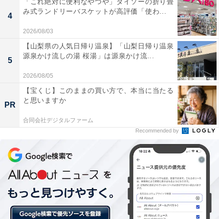
「これ絶対に便利なやつや」ダイソーの折り畳
み式ランドリーバスケットが高評価「使わ...
4
2026/08/03
【山梨県の人気日帰り温泉】「山梨日帰り温泉
源泉かけ流しの湯 桜湯」は源泉かけ流...
5
2026/08/05
【宝くじ】このままの買い方で、本当に当たる
と思いますか
PR
合同会社デジタルファーム
Recommended by
牛乳の割合は？