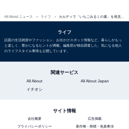
All About ニュース
ライフ
カルディで「いちごみるくの素」を発見！ あとを引く「うまさ」で何杯でも飲めちゃう
ライフ
話題の生活雑貨やファッション、お出かけスポット情報など、暮らしがもっ
と楽しく、豊かになるヒントが満載。編集部が独自調査した、気になる他人
のライフスタイル事情も公開しています。
関連サービス
All About
All About Japan
イチオシ
いちごみるくを作ってみた
サイト情報
早速作ってみました。今回は豆乳を使いましたが、混ぜ
会社概要
広告掲載
ないでいると、下の部分に「牛乳でつくる いちごみるく
プライバシーポリシー
著作権・商標・免責事項