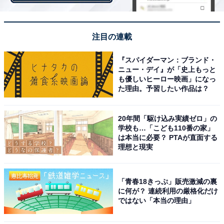
注目の連載
『スパイダーマン：ブランド・
ニュー・デイ』が「史上もっと
も優しいヒーロー映画」になっ
た理由。予習したい作品は？
「牛乳でつくる いちごみるくの素」と牛乳の割合を1対2にするのが基本
20年間「駆け込み実績ゼロ」の
学校も…「こども110番の家」
は本当に必要？ PTAが直面する
牛乳で割るときには、「牛乳でつくる いちごみるくの
理想と現実
素」と牛乳の割合が1対2になるようにするのがベストの
ようです。もっと濃くしたい場合には「牛乳でつくる い
「青春18きっぷ」販売激減の裏
ちごみるくの素」を多く入れれば良いですし、少しイチ
に何が？ 連続利用の厳格化だけ
ではない「本当の理由」
ゴの風味を抑えたい場合には牛乳を多く入れればいいだ
け。こういった調節ができるのも、瓶入りの「牛乳でつ