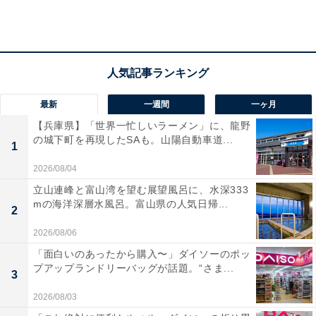
ふたを開けた瞬間、甘い香りが漂う
カルディの「牛乳でつくる いちごみるくの素」には、福
岡県産の「あまおう」がたっぷり使われています。ふた
を開けた瞬間に、いちごの甘い香りがかなり漂ってきま
最新
一週間
一ヶ月
した。お皿に出してみると、液体になっていることが分
【兵庫県】「世界一忙しいラーメン」に、龍野
かります。トロッとしている感じです。
の城下町を再現したSAも。山陽自動車道...
1
2026/08/04
味は、いちごジャムに近いです。砂糖が含まれているの
立山連峰と富山湾を望む展望風呂に、水深333
で、いちご本来の甘みに砂糖の甘みが加わっています。
mの海洋深層水風呂。富山県の人気日帰...
2
とはいえ、しつこい甘さではなく、さっぱりした後味が
2026/08/06
残るような印象を受けました。
「面白いのあったから購入〜」ダイソーのポッ
プアップランドリーバッグが話題。“さま...
3
2026/08/03