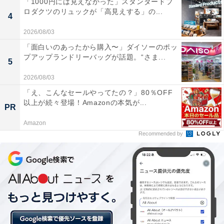
「1000円には見えなかった」スタンダードプ
ロダクツのリュックが「高見えする」の...
4
2026/08/03
「面白いのあったから購入〜」ダイソーのポッ
「ユーグレナつけめん」がパワーアップして期間
プアップランドリーバッグが話題。“さま...
5
限定で復活
2026/08/03
第2弾の9月16～29日に提供するのは、復活販売となる
「え、こんなセールやってたの？」80％OFF
以上が続々登場！Amazonの本気が...
「ユーグレナつけめん食べ比べ」。
PR
Amazon
Recommended by