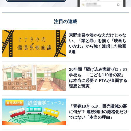
注目の連載
第2弾は「ユーグレナつけめん」が復活
東野圭吾や湊かなえだけじゃな
い、「業と罪」を描く『映画ち
今回の復活では、つけだれにもユーグレナ入り調味オイ
いかわ』から強く連想した映画
ルを使用し、さらに「美味しさと健康」を追求した商品
8選
となっています。※テイクアウト、デリバリー、フード
コート店舗での販売は対象外
20年間「駆け込み実績ゼロ」の
学校も…「こども110番の家」
は本当に必要？ PTAが直面する
理想と現実
「青春18きっぷ」販売激減の裏
に何が？ 連続利用の厳格化だけ
ではない「本当の理由」