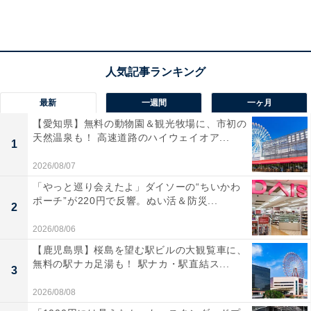
「雪見だいふく meets チャーシュープレミアム」は、
「紅白雪見だいふく」を大きなチャーシュープレミアム
で巻き、カラメルソースをかけた斬新なデザート。チャ
ーシューの塩気と雪見だいふくの甘さ、カラメルソース
の香りのマッチングが新感覚です。
最新
一週間
一ヶ月
【愛知県】無料の動物園＆観光牧場に、市初の
天然温泉も！ 高速道路のハイウェイオア...
1
2026/08/07
「やっと巡り会えたよ」ダイソーの“ちいかわ
ポーチ”が220円で反響。ぬい活＆防災...
2
2026/08/06
【鹿児島県】桜島を望む駅ビルの大観覧車に、
無料の駅ナカ足湯も！ 駅ナカ・駅直結ス...
3
2026/08/08