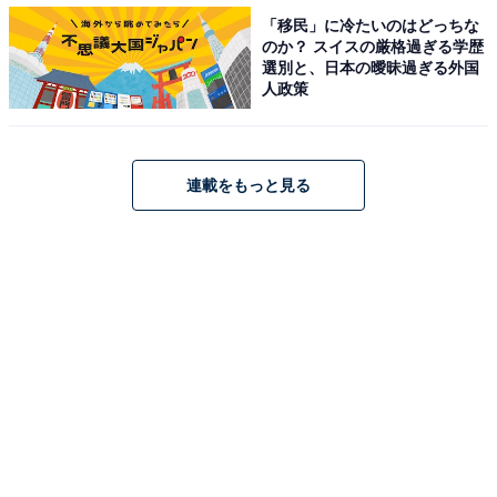
「移民」に冷たいのはどっちな
のか？ スイスの厳格過ぎる学歴
選別と、日本の曖昧過ぎる外国
人政策
連載をもっと見る
Twitter & Instagramキャンペーンも同時開催
創業67周年に合わせて、第1弾、第2弾それぞれ抽選で67
人、総勢134人にギフトセットが当たる「創業祭」
Twitter & Instagramキャンペーンも開催中。