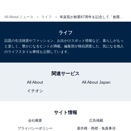
All About ニュース
ライフ
幸楽苑が創業67周年を記念して「創業祭」を開催中！雪見だいふくとのコラボメニューも
ライフ
話題の生活雑貨やファッション、お出かけスポット情報など、暮らしがもっ
第1弾の賞品は、ロッテお菓子の詰め合わせセット+幸楽苑ギフトセット
と楽しく、豊かになるヒントが満載。編集部が独自調査した、気になる他人
のライフスタイル事情も公開しています。
第1弾の賞品は、ロッテ雪見だいふくとのコラボを記念
したロッテお菓子の詰め合わせセットと幸楽苑ギフトセ
関連サービス
ット。応募方法は、TwitterまたはInstagramのいずれかの
All About
All About Japan
幸楽苑公式アカウントをフォローし、Twitterは該当ツイ
イチオシ
ートをリツイート、Instagramはいいねボタンを押すだけ
の簡単ステップとなっています。
サイト情報
会社概要
広告掲載
※当選者の発表方法や第2弾の詳細などについては、
プライバシーポリシー
著作権・商標・免責事項