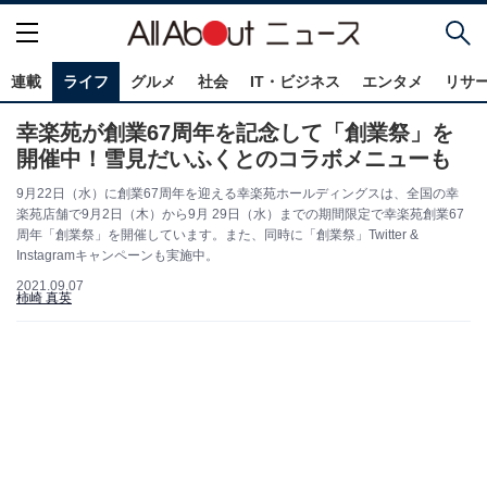
連載
ライフ
グルメ
社会
IT・ビジネス
エンタメ
リサ
幸楽苑が創業67周年を記念して「創業祭」を
開催中！雪見だいふくとのコラボメニューも
9月22日（水）に創業67周年を迎える幸楽苑ホールディングスは、全国の幸
楽苑店舗で9月2日（木）から9月 29日（水）までの期間限定で幸楽苑創業67
周年「創業祭」を開催しています。また、同時に「創業祭」Twitter &
Instagramキャンペーンも実施中。
2021.09.07
柿崎 真英