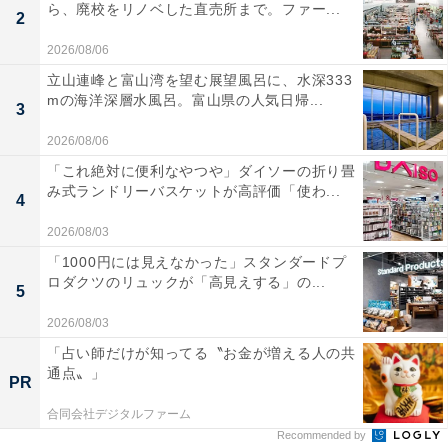
ら、廃校をリノベした直売所まで。ファー...
2
2026/08/06
立山連峰と富山湾を望む展望風呂に、水深333
mの海洋深層水風呂。富山県の人気日帰...
3
2026/08/06
「これ絶対に便利なやつや」ダイソーの折り畳
み式ランドリーバスケットが高評価「使わ...
4
2026/08/03
「1000円には見えなかった」スタンダードプ
ロダクツのリュックが「高見えする」の...
5
2026/08/03
「占い師だけが知ってる〝お金が増える人の共
通点〟」
PR
合同会社デジタルファーム
Recommended by