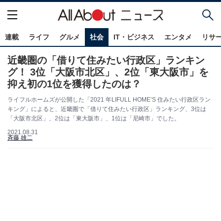
連載
ライフ
グルメ
社会
IT・ビジネス
エンタメ
リサ
近畿圏の「借りて住みたい行政区」ランキン
グ！ 3位「大阪市北区」、2位「東大阪市」を
抑え初の1位を獲得したのは？
ライフルホームズが公開した「2021 年LIFULL HOME’S 住みたい行政区ラン
キング」によると、近畿圏で「借りて住みたい行政区」ランキング、3位は
「大阪市北区」、2位は「東大阪市」、1位は「尼崎市」でした。
2021.08.31
斉藤 雄二