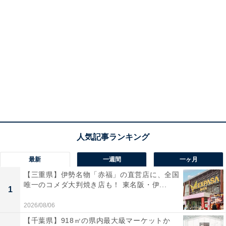
最新
一週間
一ヶ月
【三重県】伊勢名物「赤福」の直営店に、全国
唯一のコメダ大判焼き店も！ 東名阪・伊...
1
2026/08/06
【千葉県】918㎡の県内最大級マーケットか