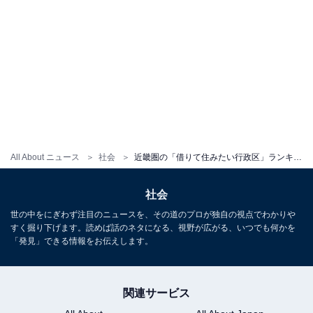
All About ニュース
社会
近畿圏の「借りて住みたい行政区」ランキング！ 3位「大阪市北区」、2位「東大阪市」を抑え初の1位を獲得したのは？
社会
世の中をにぎわず注目のニュースを、その道のプロが独自の視点でわかりや
すく掘り下げます。読めば話のネタになる、視野が広がる、いつでも何かを
「発見」できる情報をお伝えします。
関連サービス