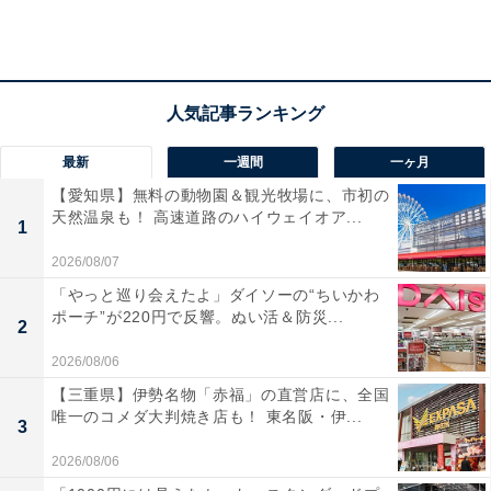
使い方はとても簡単で、油が残っているフライパンの中
に「わたぐも」を適量ちぎって入れます。
最新
一週間
一ヶ月
【愛知県】無料の動物園＆観光牧場に、市初の
天然温泉も！ 高速道路のハイウェイオア...
1
2026/08/07
「やっと巡り会えたよ」ダイソーの“ちいかわ
ポーチ”が220円で反響。ぬい活＆防災...
2
2026/08/06
【三重県】伊勢名物「赤福」の直営店に、全国
唯一のコメダ大判焼き店も！ 東名阪・伊...
3
2026/08/06
油が残っているフライパン