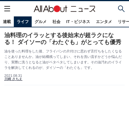
連載
ライフ
グルメ
社会
IT・ビジネス
エンタメ
リサ
油料理のイラッとする後始末が超ラクにな
る！ ダイソーの「わたぐも」がとっても優秀
油を使った料理をした後、フライパンの片付けに思わず舌打ちをしたくなる
ことありませんか。油が結構残ってしまい、それを洗い流すかどうか悩んだ
り、実際に洗うとなると油がベタベタしてしまいます。その油汚れのイライ
ラを解決してくれるのが、ダイソーの「わたぐも」です。
2021.08.31
川崎 さちえ