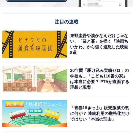
菜箸などでフライパンに沿って動かすだけ。
注目の連載
東野圭吾や湊かなえだけじゃな
い、「業と罪」を描く『映画ち
いかわ』から強く連想した映画
8選
20年間「駆け込み実績ゼロ」の
学校も…「こども110番の家」
は本当に必要？ PTAが直面する
理想と現実
「青春18きっぷ」販売激減の裏
に何が？ 連続利用の厳格化だけ
「わたぐも」が油を吸い取る
ではない「本当の理由」