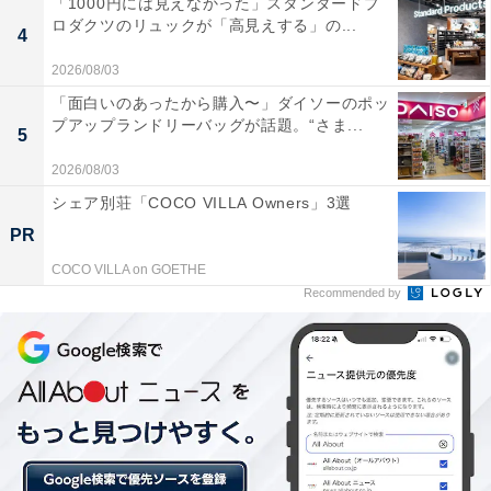
「1000円には見えなかった」スタンダードプ
ロダクツのリュックが「高見えする」の...
4
2026/08/03
「面白いのあったから購入〜」ダイソーのポッ
プアップランドリーバッグが話題。“さま...
5
2026/08/03
シェア別荘「COCO VILLA Owners」3選
PR
COCO VILLA on GOETHE
Recommended by
「わたぐも」を入れる