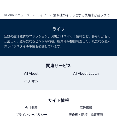
All About ニュース
ライフ
油料理のイラッとする後始末が超ラクになる！ ダイソーの「わたぐも」がとっても優秀
吸い取った油が落ちないのがいい
ライフ
話題の生活雑貨やファッション、お出かけスポット情報など、暮らしがもっ
と楽しく、豊かになるヒントが満載。編集部が独自調査した、気になる他人
のライフスタイル事情も公開しています。
関連サービス
All About
All About Japan
イチオシ
サイト情報
会社概要
広告掲載
プライバシーポリシー
著作権・商標・免責事項