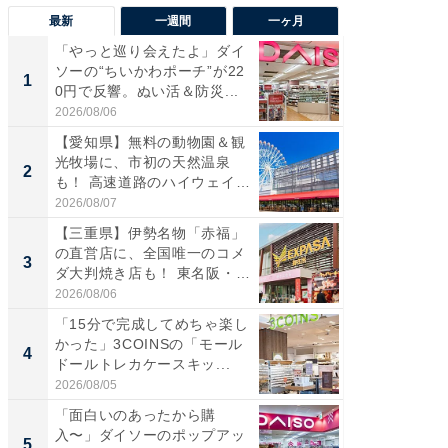
最新
一週間
一ヶ月
「やっと巡り会えたよ」ダイ
【兵庫
ソーの“ちいかわポーチ”が22
ーメン
1
1
0円で反響。ぬい活＆防災...
再現した
道...
2026/08/06
2026/08/0
【愛知県】無料の動物園＆観
【三重
光牧場に、市初の天然温泉
の直営
2
2
も！ 高速道路のハイウェイオ
ダ大判焼
ア...
伊...
2026/08/07
2026/08/0
【三重県】伊勢名物「赤福」
【千葉県
の直営店に、全国唯一のコメ
級マー
3
3
ダ大判焼き店も！ 東名阪・
ノベし
伊...
ー...
2026/08/06
2026/08/0
「15分で完成してめちゃ楽し
立山連
かった」3COINSの「モール
風呂に、
4
4
ドールトレカケースキッ...
層水風
帰...
2026/08/05
2026/08/0
「面白いのあったから購
「これ
入〜」ダイソーのポップアッ
ダイソ
5
5