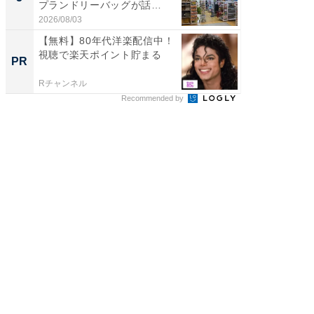
プランドリーバッグが話
リーバ
題。“さま...
わ...
2026/08/03
2026/08/0
【無料】80年代洋楽配信中！
【80年
視聴で楽天ポイント貯まる
Rチャ
PR
PR
Rチャンネル
Rチャンネ
Recommended by