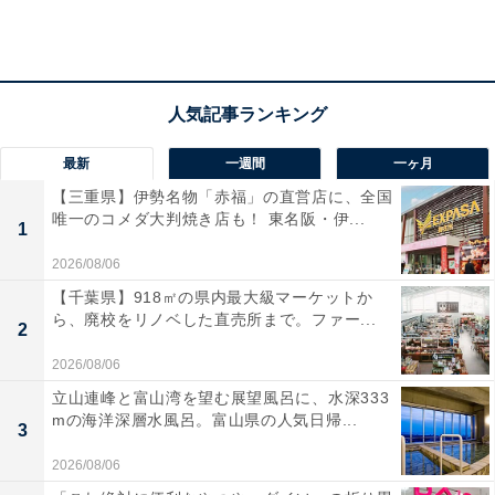
ヘラジカとこの近距離で対面
「“地球の自然”が凝縮された生きるミュージアム」とい
うずかんミュージアム銀座は、図鑑の中でしか見ること
最新
一週間
一ヶ月
ができなかった生き物を、生息地の風景からまるごとデ
【三重県】伊勢名物「赤福」の直営店に、全国
ジタルで再現。近い距離で観察でき、その動きや足音、
唯一のコメダ大判焼き店も！ 東名阪・伊...
羽ばたきまでも体感できる施設です。デジタルとはいえ
1
『小学館の図鑑 NEO』チーム協力のもと、動きや表情は
2026/08/06
様々な映像資料などを観察して精密に再現されていま
【千葉県】918㎡の県内最大級マーケットか
ら、廃校をリノベした直売所まで。ファー...
す。
2
2026/08/06
立山連峰と富山湾を望む展望風呂に、水深333
チケットは完売になる可能性が高いので、事前に日時指
mの海洋深層水風呂。富山県の人気日帰...
3
定のものを公式サイトで購入しておくのがおすすめ。東
急プラザ銀座6階の施設入口付近はやや暗く、すでにミ
2026/08/06
ステリアスな雰囲気が漂っています。