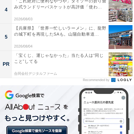
「これ絶対に便利なやつや」ダイソーの折り畳
み式ランドリーバスケットが高評価「使わ...
4
2026/08/03
【兵庫県】「世界一忙しいラーメン」に、龍野
の城下町を再現したSAも。山陽自動車道...
5
2026/08/04
「宝くじ、運じゃなかった」当たる人は“同じ
こと”してる
PR
合同会社デジタルファーム
Recommended by
ナウシカの声に送り出され、いざ出発！