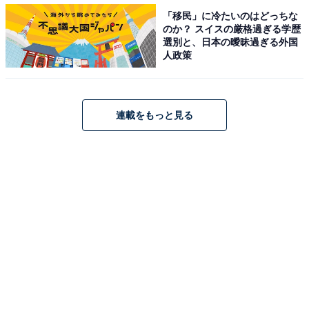
「移民」に冷たいのはどっちな
のか？ スイスの厳格過ぎる学歴
選別と、日本の曖昧過ぎる外国
人政策
探検のお供『記録の石』
連載をもっと見る
館内へ入る前に受け取るのがナビゲーターアイテム『記
録の石』。様々な場所に現れる生き物に接近すると、さ
らなる近づき方を伝えてくれ、そして絶妙な位置にくる
と画面上の生物が光りだします。そのタイミングでボタ
ンを押すと、どの生き物と出会ったのかを記録。さらに
名前や生態、行動の理由などを教えてくれるというアイ
テム、これを肩から斜めがけにして館内へ入ります。