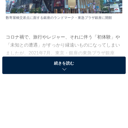
数寄屋橋交差点に面する銀座のランドマーク・東急プラザ銀座に開館
コロナ禍で、旅行やレジャー、それに伴う「初体験」や
「未知との遭遇」がすっかり縁遠いものになってしまい
ましたが、2021年7月、東京・銀座の東急プラザ銀座
に、世界中の珍しい生き物と近距離で交流・観察できる
続きを読む
新体験型施設『ZUKAN MUSEUM GINZA powered by 小
学館の図鑑 NEO』がオープンしました。
感染予防のための対策は万全で人数制限も行われていま
すが、夏休みは親子連れで連日満員御礼！ しかしお子さ
んだけ独占させておくには実にもったいない、大人も楽
しめるミュージアムなのです。