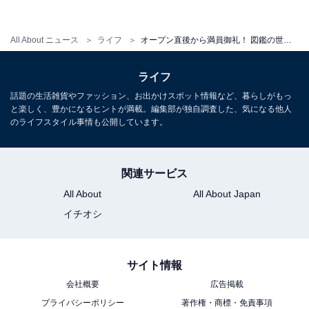
All About ニュース
ライフ
オープン直後から満員御礼！ 図鑑の世界へ飛び込む『ずかんミュージアム銀座』とは？
ライフ
話題の生活雑貨やファッション、お出かけスポット情報など、暮らしがもっ
と楽しく、豊かになるヒントが満載。編集部が独自調査した、気になる他人
のライフスタイル事情も公開しています。
関連サービス
All About
All About Japan
ナウシカの声に送り出され、いざ図鑑の世界へ！
イチオシ
まずはずかんミュージアム銀座の世界観をガイドしてく
サイト情報
れるスペースへ。ガイダンスのナレーションを務めるの
会社概要
広告掲載
は、『風の谷のナウシカ』のナウシカ役などでおなじ
プライバシーポリシー
著作権・商標・免責事項
み、声優の島本須美さんです。日常から、デジタルと大