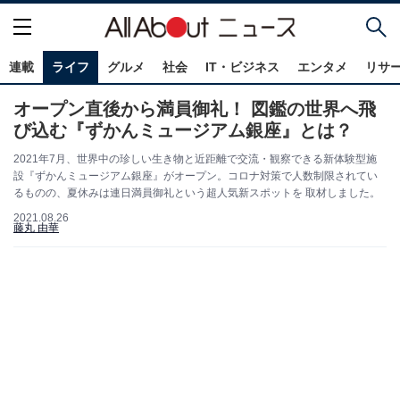
連載
ライフ
グルメ
社会
IT・ビジネス
エンタメ
リサ
オープン直後から満員御礼！ 図鑑の世界へ飛
び込む『ずかんミュージアム銀座』とは？
2021年7月、世界中の珍しい生き物と近距離で交流・観察できる新体験型施
設『ずかんミュージアム銀座』がオープン。コロナ対策で人数制限されてい
るものの、夏休みは連日満員御礼という超人気新スポットを 取材しました。
2021.08.26
藤丸 由華