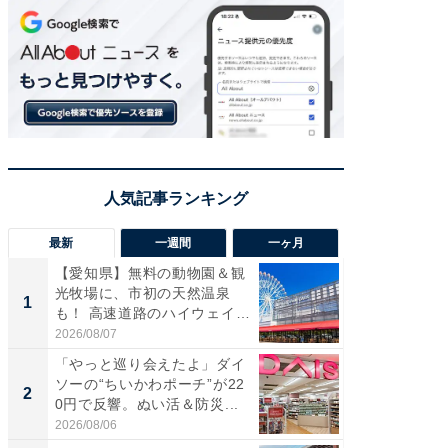
最新
一週間
一ヶ月
【愛知県】無料の動物園＆観
【兵庫
光牧場に、市初の天然温泉
ーメン
1
1
も！ 高速道路のハイウェイオ
再現した
ア...
道...
2026/08/07
2026/08/0
「やっと巡り会えたよ」ダイ
【三重
ソーの“ちいかわポーチ”が22
の直営
2
2
0円で反響。ぬい活＆防災...
ダ大判焼
伊...
2026/08/06
2026/08/0