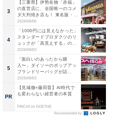
【三重県】伊勢名物「赤福」
【千葉県
の直営店に、全国唯一のコメ
級マー
3
3
ダ大判焼き店も！ 東名阪・
ノベし
伊...
ー...
2026/08/06
2026/08/0
「1000円には見えなかった」
立山連
スタンダードプロダクツのリ
風呂に、
4
4
ュックが「高見えする」の...
層水風
帰...
2026/08/03
2026/08/0
「面白いのあったから購
「これ
入〜」ダイソーのポップアッ
ダイソ
5
5
プランドリーバッグが話
リーバ
題。“さま...
わ...
2026/08/03
2026/08/0
【見城徹×藤田晋】AI時代で
アクセ
も変わらない経営者の本質
「知識
PR
PR
する視
FINCHI on GOETHE
アクセン
Recommended by