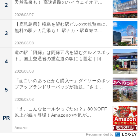
天然温泉も！ 高速道路のハイウェイオア...
2
2026/08/07
【鹿児島県】桜島を望む駅ビルの大観覧車に、
無料の駅ナカ足湯も！ 駅ナカ・駅直結ス...
3
2026/08/08
道の駅「阿蘇」は阿蘇五岳を望むグルメスポッ
ト。国土交通省の重点道の駅にも選定｜阿...
4
2026/08/08
「面白いのあったから購入〜」ダイソーのポッ
プアップランドリーバッグが話題。“さま...
5
2026/08/03
「え、こんなセールやってたの？」80％OFF
以上が続々登場！Amazonの本気が...
PR
Amazon
Recommended by