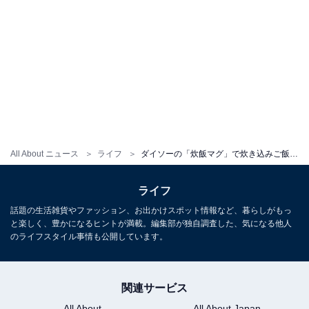
All About ニュース
ライフ
ダイソーの「炊飯マグ」で炊き込みご飯に挑戦！ レンチンで叶う「激うまご飯生活」
ライフ
話題の生活雑貨やファッション、お出かけスポット情報など、暮らしがもっ
と楽しく、豊かになるヒントが満載。編集部が独自調査した、気になる他人
のライフスタイル事情も公開しています。
関連サービス
All About
All About Japan