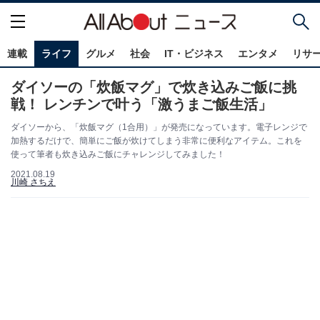
連載
ライフ
グルメ
社会
IT・ビジネス
エンタメ
リサ
ダイソーの「炊飯マグ」で炊き込みご飯に挑
戦！ レンチンで叶う「激うまご飯生活」
ダイソーから、「炊飯マグ（1合用）」が発売になっています。電子レンジで
加熱するだけで、簡単にご飯が炊けてしまう非常に便利なアイテム。これを
使って筆者も炊き込みご飯にチャレンジしてみました！
2021.08.19
川崎 さちえ