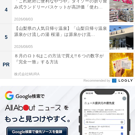
「これ絶対に便利なやつや」ダイソーの折り畳
み式ランドリーバスケットが高評価「使わ...
4
2026/08/03
「おひさまチェキカメラ」でできること
【山梨県の人気日帰り温泉】「山梨日帰り温泉
源泉かけ流しの湯 桜湯」は源泉かけ流...
5
「おひさまチェキカメラ」は、“太陽パワーでプリントで
2026/08/05
きる”の言葉どおり簡単に日光写真が作れるセットです。
８月のロト6はこの方法で買え!!６つの数字が
『完全一致』する方法
PR
株式会社MURA
Recommended by