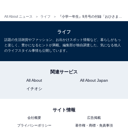
All About ニュース
ライフ
『小学一年生』9月号の付録「おひさまチェキカメラ」がそのまま自由研究に使えるレベルですごい！
ライフ
話題の生活雑貨やファッション、お出かけスポット情報など、暮らしがもっ
と楽しく、豊かになるヒントが満載。編集部が独自調査した、気になる他人
のライフスタイル事情も公開しています。
関連サービス
All About
All About Japan
イチオシ
サイト情報
会社概要
広告掲載
プライバシーポリシー
著作権・商標・免責事項