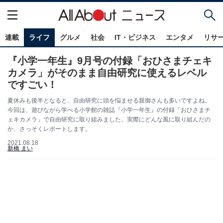
連載
ライフ
グルメ
社会
IT・ビジネス
エンタメ
リサ
『小学一年生』9月号の付録「おひさまチェキ
カメラ」がそのまま自由研究に使えるレベル
ですごい！
夏休みも後半となると、自由研究に頭を悩ませる親御さんも多いですよね。
今回は、遊びながら学べる小学館の雑誌『小学一年生』の付録「おひさまチ
ェキカメラ」で自由研究に取り組みました。実際にどんな風に取り組んだの
か、さっそくレポートします。
2021.08.18
新橋 まい