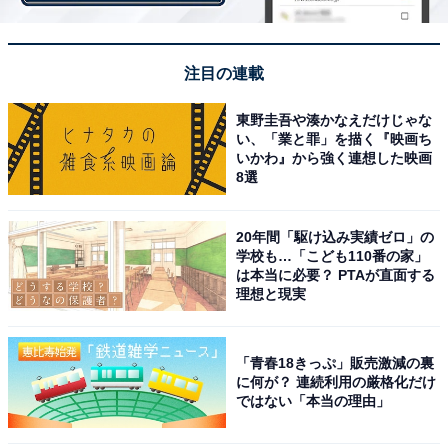
注目の連載
東野圭吾や湊かなえだけじゃな
い、「業と罪」を描く『映画ち
日光写真とは、化学変化を応用した写真・複写技法のこ
いかわ』から強く連想した映画
と。サイアノタイプ、青写真とも呼ばれ、古くは大正時
8選
代から子ども達に親しまれていたとか。
20年間「駆け込み実績ゼロ」の
学校も…「こども110番の家」
化学変化を応用した写真・複写技法といっても、定着液
は本当に必要？ PTAが直面する
理想と現実
を用いないので子どもでも安全で簡単に取り組めます。
「青春18きっぷ」販売激減の裏
日光写真をやってみようと思った場合、下記3つを調達
に何が？ 連続利用の厳格化だけ
しなければなりませんが「おひさまチェキカメラ」には
ではない「本当の理由」
サイズぴったりなネガ（3種類）と感光紙（3色各5枚）