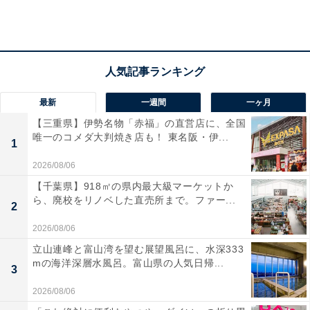
もうほぼ勝ったも同然！（何に？）
とにかく、その「やる気」の火が消えないうちにさっそ
く購入。書店では売り切れだったので、Amazonで注文
しました。
最新
一週間
一ヶ月
【三重県】伊勢名物「赤福」の直営店に、全国
唯一のコメダ大判焼き店も！ 東名阪・伊...
1
2026/08/06
【千葉県】918㎡の県内最大級マーケットか
ら、廃校をリノベした直売所まで。ファー...
2
2026/08/06
立山連峰と富山湾を望む展望風呂に、水深333
mの海洋深層水風呂。富山県の人気日帰...
3
2026/08/06