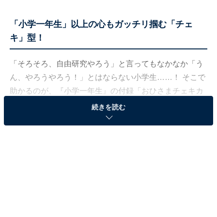
「小学一年生」以上の心もガッチリ掴む「チェ
キ」型！
「そろそろ、自由研究やろう」と言ってもなかなか「う
ん、やろうやろう！」とはならない小学生……！ そこで
助かるのが、『小学一年生』の付録「おひさまチェキカ
メラ」。インスタントカメラ「チェキ」そのものでとて
続きを読む
も可愛らしい見た目です。