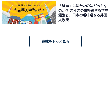
がついてくるのでそれぞれ調達＆サイズを合わせる手間
「移民」に冷たいのはどっちな
がないのも利点。公園で遊びながら出来る手軽さです。
のか？ スイスの厳格過ぎる学歴
選別と、日本の曖昧過ぎる外国
人政策
【日光写真に必要なもの】
1）薄紙に絵を印刷したネガ
2）日光感光紙
連載をもっと見る
3）焼き枠と呼ばれる1、2を固定するもの
『小学一年生』についてくるネガは、国民的人気キャラ
クター「ドラえもん」「ピカチュウ」、そして絵本『コ
んガらガっち』シリーズの主人公「いぐら」と、小学生
の心を掴む3種類。