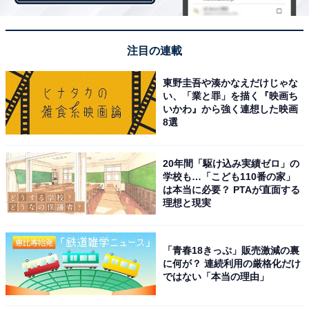
た。220円（Sサイズ、テイクアウトの場合）と他のコー
ヒーチェーン店よりも安く、仕事の休憩で利用するとい
った声が多く寄せられました。アラビカ種の豆が使用さ
注目の連載
れており、香ばしさと甘味を感じられることが特徴で
東野圭吾や湊かなえだけじゃな
す。
い、「業と罪」を描く『映画ち
いかわ』から強く連想した映画
8選
20年間「駆け込み実績ゼロ」の
学校も…「こども110番の家」
は本当に必要？ PTAが直面する
理想と現実
「青春18きっぷ」販売激減の裏
に何が？ 連続利用の厳格化だけ
ではない「本当の理由」