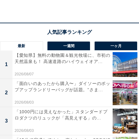
てもらえて、妊娠中は重宝していました。（石川県 女
性）
価格は、ショートサイズで319円（税込み）。レシート
最新
一週間
一ヶ月
を持参すると2杯目は162円（店内の場合は165円）で購
【愛知県】無料の動物園＆観光牧場に、市初の
入できるOne More Coffeeといったサービスもありま
天然温泉も！ 高速道路のハイウェイオア...
1
す。使用の豆は店頭で複数から選択することができるの
で、店員さんと会話しながら決めることをお勧めしま
2026/08/07
す。
「面白いのあったから購入〜」ダイソーのポッ
プアップランドリーバッグが話題。“さま...
2
2026/08/03
「1000円には見えなかった」スタンダードプ
ロダクツのリュックが「高見えする」の...
3
2026/08/03