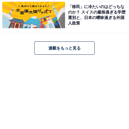
「移民」に冷たいのはどっちな
のか？ スイスの厳格過ぎる学歴
選別と、日本の曖昧過ぎる外国
人政策
3位はタリーズコーヒー
・しっかりとコクがあるのにスッキリ飲めるからです。
連載をもっと見る
（福井県 女性）
・コーヒーの濃さがちょうどいい。風味も一番良いと思
う。（兵庫県 男性）
3位は、タリーズコーヒーで52票でした。335円（Sサイ
ズ）で購入できます。すっきりとした苦みと深い甘みが
特徴です。
各店舗によって味が異なるアイスコーヒー。あなたが好
きなアイスコーヒーは何位にランクインしていました