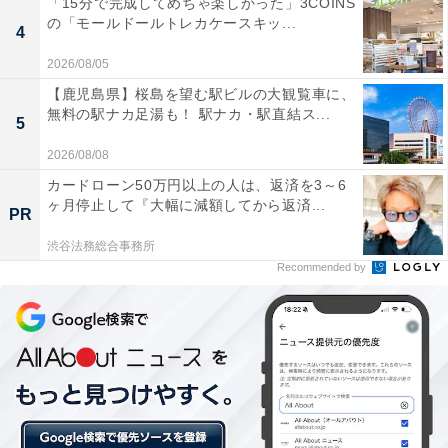
「15分で完成してめちゃ楽しかった」3COINS
の「モールドールトレカケースキッ...
4
2026/08/05
【鹿児島県】桜島を望む駅ビルの大観覧車に、
無料の駅ナカ足湯も！ 駅ナカ・駅直結ス...
5
2026/08/08
カードローン50万円以上の人は、返済を3～6
ヶ月停止して『大幅に減額してから返済...
PR
2位はドトールコーヒー
渋谷法務総合事務所
Recommended by
・量がたっぷりで価格が安いからです。たくさん飲みた
いときに行きます。（愛知県 女性）
・値段が安くても珈琲の味がしっかりとするからです。
（千葉県 男性）
2位はドトールコーヒーで101票という結果になりまし