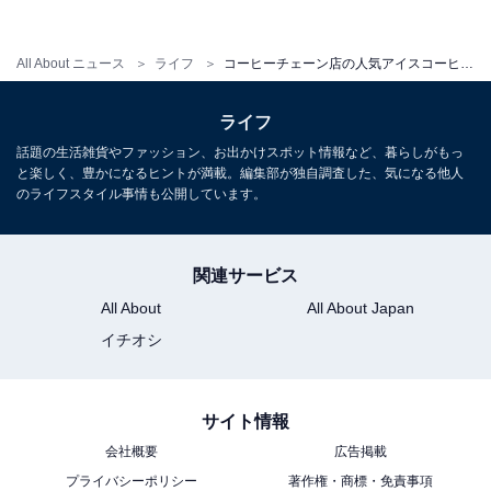
か？
All About ニュース
ライフ
コーヒーチェーン店の人気アイスコーヒーランキング 2位「ドトール」を抑え1位に輝いたのは…？ 妊娠中に重宝したとの声も
【おすすめ記事】
ライフ
・
話題の生活雑貨やファッション、お出かけスポット情報など、暮らしがもっ
「飲みやすくスッキリ」「苦みがちょうどいい」コンビ
と楽しく、豊かになるヒントが満載。編集部が独自調査した、気になる他人
ニエンスストアのアイスコーヒーランキング 2位ローソ
のライフスタイル事情も公開しています。
ンを抑え、圧倒的票数を獲得した1位とは？
・
関連サービス
「これは革命」スタバに1000回以上通って発見した超お
All About
All About Japan
いしい内緒のオーダー 20万いいね以上の反響
イチオシ
・
都道府県別スタバ店舗数ランキング2021！ 鳥取・島根に
は4店舗、次いでスタバが少ない県は……？
サイト情報
・
会社概要
広告掲載
高校生が好きな「コーヒー・紅茶チェーン」ランキン
プライバシーポリシー
著作権・商標・免責事項