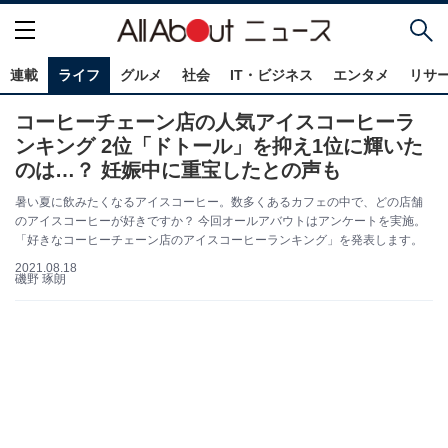
連載
ライフ
グルメ
社会
IT・ビジネス
エンタメ
リサ
コーヒーチェーン店の人気アイスコーヒーラ
ンキング 2位「ドトール」を抑え1位に輝いた
のは…？ 妊娠中に重宝したとの声も
暑い夏に飲みたくなるアイスコーヒー。数多くあるカフェの中で、どの店舗
のアイスコーヒーが好きですか？ 今回オールアバウトはアンケートを実施。
「好きなコーヒーチェーン店のアイスコーヒーランキング」を発表します。
2021.08.18
磯野 琢朗