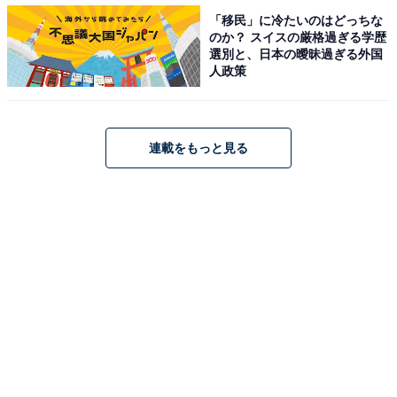
「移民」に冷たいのはどっちな
評価が高いのも頷けます。
のか？ スイスの厳格過ぎる学歴
選別と、日本の曖昧過ぎる外国
人政策
＞5位までの全ランキング結果を見る
連載をもっと見る
【おすすめ記事】
・
【国勢調査2020】奈良県で人口が減った市区町村 3位
「下北山村」2位「曽爾村」1位は…
・
関西在住4600人が選ぶ「住みたい沿線」ランキング！ 2
位「JR東海道本線」、1位は？
・
奈良県の住みここちランキング！ 3位「生駒市」、2位