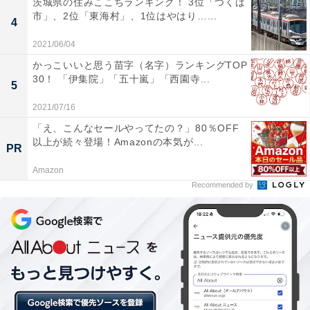
茨城県の住みここちランキング！ 3位「つくば
や交流施設も整備されています。一方で、里山の風景が
市」、2位「東海村」、1位はやはり…...
4
残る田園エリア、駅や商業施設に近い利便性に優れたエ
2021/06/04
リアもあり、思い描く住まいや暮らしにあった地域を選
かっこいいと思う苗字（名字）ランキングTOP
択できる点も魅力の一つです。同市は、住民の定住意向
30！ 「伊集院」「五十嵐」「西園寺...
5
が約85％と高く、その背景には教育・子育ての環境の良
2021/07/16
さや、子育て施策など充実した行政サポートがあるよう
「え、こんなセールやってたの？」80％OFF
です。
以上が続々登場！Amazonの本気が...
PR
Amazon
Recommended by