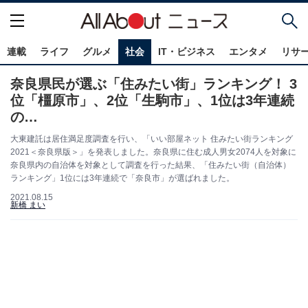
連載
ライフ
グルメ
社会
IT・ビジネス
エンタメ
リサ
奈良県民が選ぶ「住みたい街」ランキング！ 3
位「橿原市」、2位「生駒市」、1位は3年連続
の…
大東建託は居住満足度調査を行い、「いい部屋ネット 住みたい街ランキング
2021＜奈良県版＞」を発表しました。奈良県に住む成人男女2074人を対象に
奈良県内の自治体を対象として調査を行った結果、「住みたい街（自治体）
ランキング」1位には3年連続で「奈良市」が選ばれました。
2021.08.15
新橋 まい