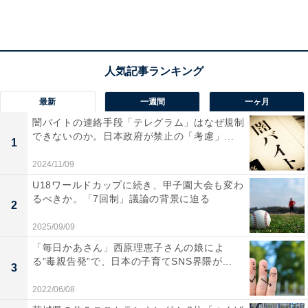
最新
一週間
一ヶ月
闇バイトの連絡手段「テレグラム」はなぜ規制
できないのか。日本政府が禁止の「考慮」...
1
2024/11/09
U18ワールドカップに続き、甲子園大会も変わ
るべきか。「7回制」議論の背景に迫る
2
2位は恵まれた行政サービスに定評がある「生駒
2025/09/09
市」
「毎日かあさん」西原理恵子さんの娘によ
る”毒親告発”で、日本の子育てSNS界隈が...
3
「生駒市」は、大阪府と京都府に隣接しています。大阪
2022/06/08
へのアクセスが良好な閑静な住宅都市で、文化学術研究