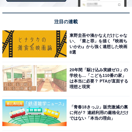
注目の連載
東野圭吾や湊かなえだけじゃな
3位は歴史と自然が感じられる住みよい自治体「橿
い、「業と罪」を描く『映画ち
いかわ』から強く連想した映画
原市」
8選
県のほぼ中央に位置する「橿原市（かしはらし）」は、
20年間「駆け込み実績ゼロ」の
奈良市に次ぐ第二の人口都市です。橿原神宮や藤原京な
学校も…「こども110番の家」
は本当に必要？ PTAが直面する
ど歴史の趣が感じられる一方で、大和三山をはじめとす
理想と現実
る美しい自然景観も楽しむことができます。また、大阪
市内へは電車で約40分、関西国際空港へは車で約60分
と、近畿一円の都市へのアクセスに優れたエリアです。
「青春18きっぷ」販売激減の裏
に何が？ 連続利用の厳格化だけ
市内には、大型商業施設が充実していることに加え、医
ではない「本当の理由」
療機関が豊富にあること、さらに教育環境にも定評があ
ります。幅広い年代が安心して暮らせる自治体として、