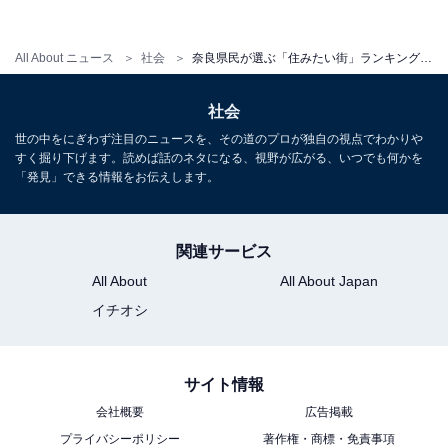
「広陵町」、1位は今年も…
・
All About ニュース
社会
奈良県民が選ぶ「住みたい街」ランキング！ 3位「橿原市」、2位「生駒市」、1位は3年連続の…
京都府民が選ぶ「住みたい街」ランキング！ 2位「京都
市北区」、1位は？
社会
世の中をにぎわず注目のニュースを、その道のプロが独自の視点でわかりや
すく掘り下げます。読めば話のネタになる、視野が広がる、いつでも何かを
「発見」できる情報をお伝えします。
【関連リンク】
・
「いい部屋ネット 住みたい街ランキング2021<奈良県版
関連サービス
>」同時発表
All About
All About Japan
イチオシ
サイト情報
会社概要
広告掲載
プライバシーポリシー
著作権・商標・免責事項