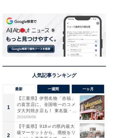
最新
一週間
一ヶ月
【三重県】伊勢名物「赤福」
【兵庫
の直営店に、全国唯一のコメ
ーメン
1
1
ダ大判焼き店も！ 東名阪・
再現した
伊...
道...
2026/08/06
2026/08/0
【千葉県】918㎡の県内最大
【三重
級マーケットから、廃校をリ
の直営
2
2