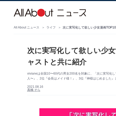
All About ニュース
ライフ
次に実写化して欲しい少女漫画TOP10
次に実写化して欲しい少女漫
ャストと共に紹介
vivianeは全国10〜60代の男女200名を対象に、「次に実
人〜』、2位『会長はメイド様！』、3位『神様はじめました』
2021.08.16
真楠 そら