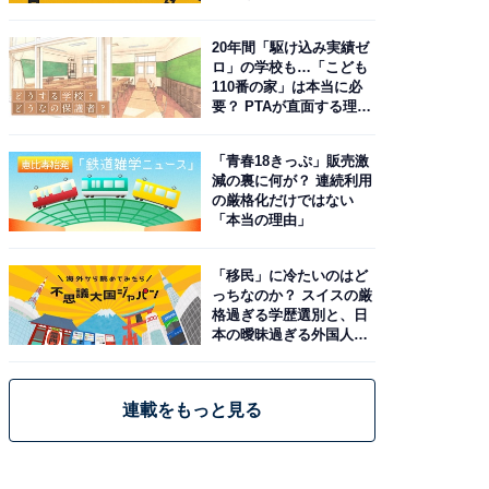
20年間「駆け込み実績ゼ
ロ」の学校も…「こども
110番の家」は本当に必
要？ PTAが直面する理想
と現実
「青春18きっぷ」販売激
減の裏に何が？ 連続利用
の厳格化だけではない
「本当の理由」
「移民」に冷たいのはど
っちなのか？ スイスの厳
格過ぎる学歴選別と、日
本の曖昧過ぎる外国人政
策
連載をもっと見る