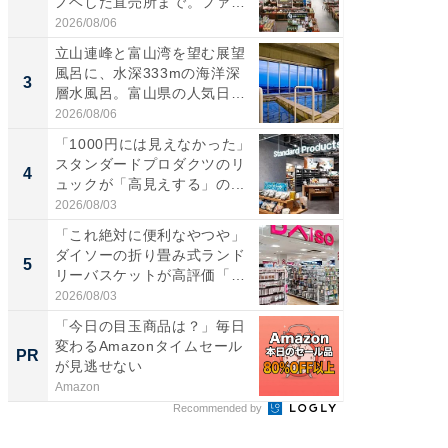
ノベした直売所まで。ファ
ダ大判焼
ー...
伊...
2026/08/06
2026/08/0
立山連峰と富山湾を望む展望
【千葉県
風呂に、水深333mの海洋深
級マー
3
3
層水風呂。富山県の人気日
ノベし
帰...
ー...
2026/08/06
2026/08/0
「1000円には見えなかった」
ステラ
スタンダードプロダクツのリ
詰め放題
4
4
ュックが「高見えする」の...
00円で「
2026/08/03
2026/08/0
「これ絶対に便利なやつや」
立山連
ダイソーの折り畳み式ランド
風呂に、
5
5
リーバスケットが高評価「使
層水風
わ...
帰...
2026/08/03
2026/08/0
「今日の目玉商品は？」毎日
「捨て
変わるAmazonタイムセール
い」捨
PR
PR
が見逃せない
ったの
Amazon
UR都市機
Recommended by