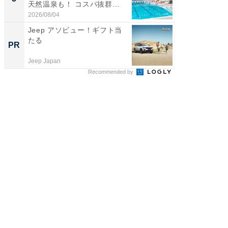
天然温泉も！ コスパ抜群...
賀ゆめ
お...
2026/08/04
2026/08/0
Jeep アソビュー！ギフト当
【西野
たる
刊『北
PR
PR
くか』
Jeep Japan
FINCHI o
Recommended by