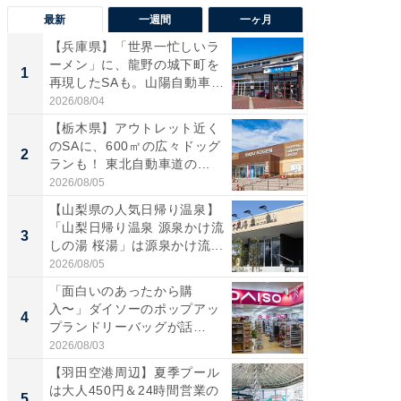
最新
一週間
一ヶ月
【兵庫県】「世界一忙しいラ
「気に
ーメン」に、龍野の城下町を
る〜」3
1
1
再現したSAも。山陽自動車
バー」
道...
好...
2026/08/04
2026/07/3
【栃木県】アウトレット近く
【三重
のSAに、600㎡の広々ドッグ
「鈴鹿天
2
2
ランも！ 東北自動車道の...
は100
2026/08/05
2026/08/0
【山梨県の人気日帰り温泉】
「ミニオ
「山梨日帰り温泉 源泉かけ流
ッグ！ 
3
3
しの湯 桜湯」は源泉かけ流...
ど、夏限
2026/08/05
2026/08/0
「面白いのあったから購
【埼玉
入〜」ダイソーのポップアッ
「行田天
4
4
プランドリーバッグが話
は和の
題。“さま...
が...
2026/08/03
2026/08/0
【羽田空港周辺】夏季プール
【石川
は大人450円＆24時間営業の
湯】「天
5
5