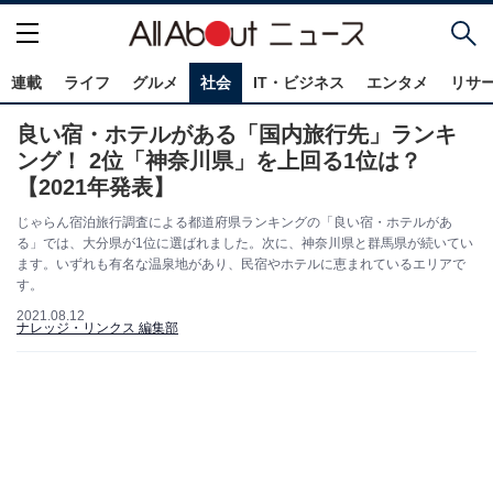
連載
ライフ
グルメ
社会
IT・ビジネス
エンタメ
リサ
良い宿・ホテルがある「国内旅行先」ランキ
ング！ 2位「神奈川県」を上回る1位は？
【2021年発表】
じゃらん宿泊旅行調査による都道府県ランキングの「良い宿・ホテルがあ
る」では、大分県が1位に選ばれました。次に、神奈川県と群馬県が続いてい
ます。いずれも有名な温泉地があり、民宿やホテルに恵まれているエリアで
す。
2021.08.12
ナレッジ・リンクス 編集部