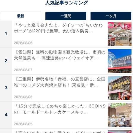
最新
一週間
一ヶ月
「やっと巡り会えたよ」ダイソーの“ちいかわ
ポーチ”が220円で反響。ぬい活＆防災...
1
2026/08/06
【愛知県】無料の動物園＆観光牧場に、市初の
天然温泉も！ 高速道路のハイウェイオア...
2
2026/08/07
【三重県】伊勢名物「赤福」の直営店に、全国
唯一のコメダ大判焼き店も！ 東名阪・伊...
3
2026/08/06
「15分で完成してめちゃ楽しかった」3COINS
の「モールドールトレカケースキッ...
4
2026/08/05