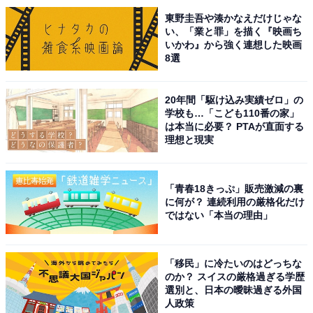
東野圭吾や湊かなえだけじゃな
い、「業と罪」を描く『映画ち
いかわ』から強く連想した映画
8選
20年間「駆け込み実績ゼロ」の
学校も…「こども110番の家」
は本当に必要？ PTAが直面する
理想と現実
「青春18きっぷ」販売激減の裏
に何が？ 連続利用の厳格化だけ
ではない「本当の理由」
「移民」に冷たいのはどっちな
のか？ スイスの厳格過ぎる学歴
選別と、日本の曖昧過ぎる外国
人政策