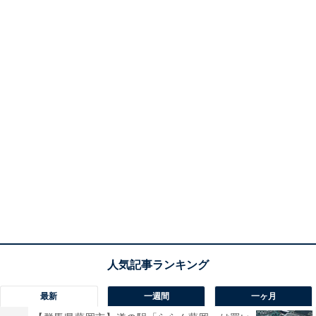
最新
一週間
一ヶ月