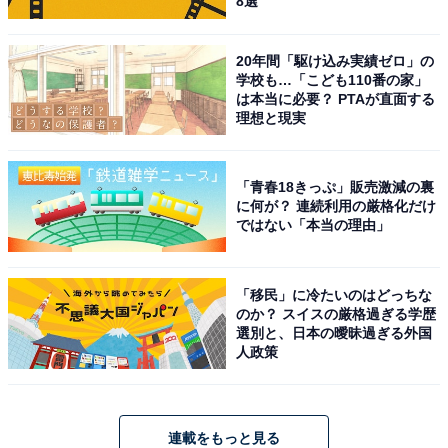
8選
20年間「駆け込み実績ゼロ」の
学校も…「こども110番の家」
は本当に必要？ PTAが直面する
理想と現実
「青春18きっぷ」販売激減の裏
に何が？ 連続利用の厳格化だけ
ではない「本当の理由」
「移民」に冷たいのはどっちな
のか？ スイスの厳格過ぎる学歴
選別と、日本の曖昧過ぎる外国
人政策
連載をもっと見る