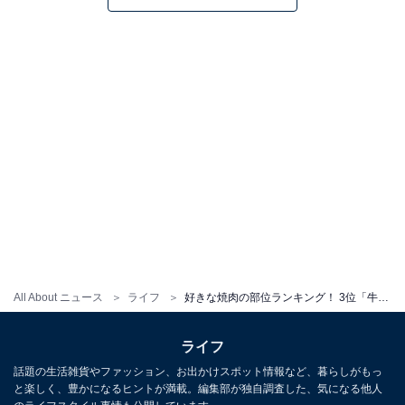
All About ニュース
ライフ
好きな焼肉の部位ランキング！ 3位「牛ハラミ／サガリ」、2位「牛カルビ」を僅差で抑えた1位は？
ライフ
話題の生活雑貨やファッション、お出かけスポット情報など、暮らしがもっ
と楽しく、豊かになるヒントが満載。編集部が独自調査した、気になる他人