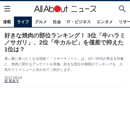
連載
ライフ
グルメ
社会
IT・ビジネス
エンタメ
リサ
好きな焼肉の部位ランキング！ 3位「牛ハラミ
／サガリ」、2位「牛カルビ」を僅差で抑えた
1位は？
暑い夏に食べたくなる焼肉！「リサーチノート」は、10～50代の男女を対象
に、焼肉に関するアンケートを実施。好きな部位や種類のランキングを、人
気サイトメニューと合わせてご紹介します。
2021.08.04
堤 真友子