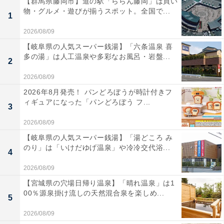
【群馬県藤岡市】道の駅「ららん藤岡」は買い
物・グルメ・遊びが揃うスポット。全国で...
1
2026/08/09
【岐阜県の人気スーパー銭湯】「六条温泉 喜
多の湯」は人工温泉や多彩なお風呂・岩盤...
2
2026/08/09
2026年8月発売！ パンどろぼうが時計付きフ
ィギュアになった「パンどろぼう フ...
3
2026/08/09
【岐阜県の人気スーパー銭湯】「湯どころ み
のり」は「いけだゆげ温泉」や冷冷交代浴...
4
2026/08/09
【宮城県の穴場日帰り温泉】「晴れ温泉」は1
00％源泉掛け流しの天然混合泉を楽しめ...
5
2026/08/09