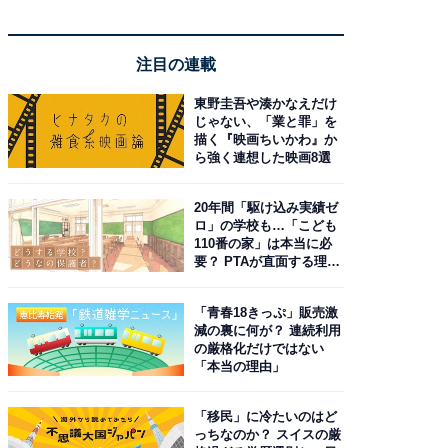
注目の連載
東野圭吾や湊かなえだけ
じゃない、「業と罪」を
描く『映画ちいかわ』か
ら強く連想した映画8選
20年間「駆け込み実績ゼ
ロ」の学校も…「こども
110番の家」は本当に必
要？ PTAが直面する理想
と現実
「青春18きっぷ」販売激
減の裏に何が？ 連続利用
の厳格化だけではない
「本当の理由」
「移民」に冷たいのはど
っちなのか？ スイスの厳