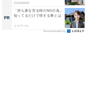
ス...
帰...
2026/08/08
2026/08/0
「持ち家を売る時のNG行為」
「持ち家
知ってるだけで得する事とは
知って
PR
PR
イエウール
イエウー
Recommended by