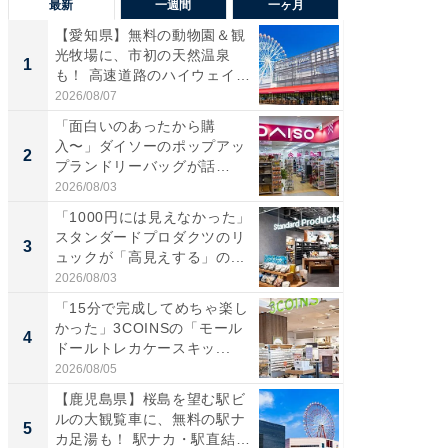
最新
一週間
一ヶ月
【愛知県】無料の動物園＆観
【兵庫
光牧場に、市初の天然温泉
ーメン
1
1
も！ 高速道路のハイウェイオ
再現した
ア...
道...
2026/08/07
2026/08/0
「面白いのあったから購
【三重
入〜」ダイソーのポップアッ
の直営
2
2
プランドリーバッグが話
ダ大判焼
題。“さま...
伊...
2026/08/03
2026/08/0
「1000円には見えなかった」
【千葉県
スタンダードプロダクツのリ
級マー
3
3
ュックが「高見えする」の...
ノベし
ー...
2026/08/03
2026/08/0
「15分で完成してめちゃ楽し
「100
かった」3COINSの「モール
スタン
4
4
ドールトレカケースキッ...
ュックが
2026/08/05
2026/08/0
【鹿児島県】桜島を望む駅ビ
立山連
ルの大観覧車に、無料の駅ナ
風呂に、
5
5
カ足湯も！ 駅ナカ・駅直結
層水風