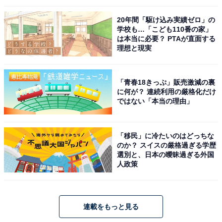
20年間「駆け込み実績ゼロ」の
学校も…「こども110番の家」
は本当に必要？ PTAが直面する
理想と現実
「青春18きっぷ」販売激減の裏
に何が？ 連続利用の厳格化だけ
ではない「本当の理由」
「移民」に冷たいのはどっちな
のか？ スイスの厳格過ぎる学歴
選別と、日本の曖昧過ぎる外国
人政策
連載をもっと見る