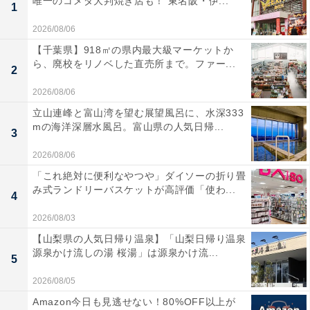
唯一のコメダ大判焼き店も！ 東名阪・伊...
1
2026/08/06
【千葉県】918㎡の県内最大級マーケットか
ら、廃校をリノベした直売所まで。ファー...
2
2026/08/06
立山連峰と富山湾を望む展望風呂に、水深333
mの海洋深層水風呂。富山県の人気日帰...
3
2026/08/06
「これ絶対に便利なやつや」ダイソーの折り畳
み式ランドリーバスケットが高評価「使わ...
4
2026/08/03
【山梨県の人気日帰り温泉】「山梨日帰り温泉
源泉かけ流しの湯 桜湯」は源泉かけ流...
5
2026/08/05
Amazon今日も見逃せない！80%OFF以上が