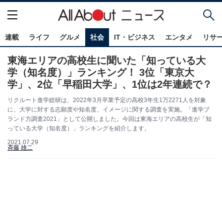
連載
ライフ
グルメ
社会
IT・ビジネス
エンタメ
リサ
東海エリアの高校生に聞いた「知っている大
学（知名度）」ランキング！ 3位「東京大
学」、2位「早稲田大学」、1位は2年連続で？
リクルート進学総研は、2022年3月卒業予定の高校3年生1万2271人を対象
に、大学に対する志願度や知名度、イメージに関する調査を実施。「進学ブ
ランド力調査2021」として公開しました。今回は東海エリアの高校生が「知
っている大学（知名度）」ランキングを紹介します。
2021.07.29
斉藤 雄二