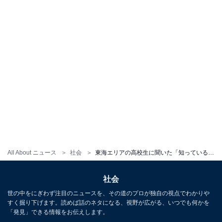
All About ニュース
社会
東海エリアの高校生に聞いた「知っている大学（知名度）」ランキング！ 3位「東京大学」、2位「早稲田大学」、1位は2年連続で？
社会
世の中をにぎわず注目のニュースを、その道のプロが独自の視点でわかりや
すく掘り下げます。読めば話のネタになる、視野が広がる、いつでも何かを
「発見」できる情報をお伝えします。