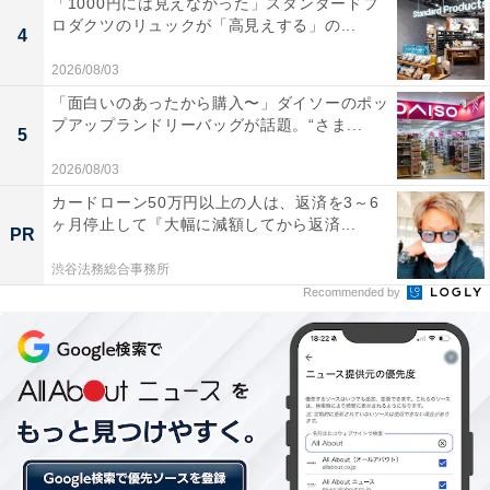
「1000円には見えなかった」スタンダードプ
ロダクツのリュックが「高見えする」の...
4
2026/08/03
「面白いのあったから購入〜」ダイソーのポッ
プアップランドリーバッグが話題。“さま...
5
2026/08/03
カードローン50万円以上の人は、返済を3～6
ヶ月停止して『大幅に減額してから返済...
PR
渋谷法務総合事務所
Recommended by
電波を妨げないオール木製！ 無線ルーターもすっ
きり収納
本体はすべて木製なので、無線ルーターなどのWi-Fi機器