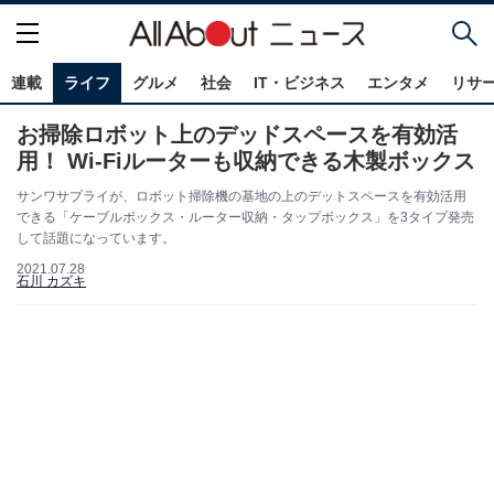
連載
ライフ
グルメ
社会
IT・ビジネス
エンタメ
リサ
お掃除ロボット上のデッドスペースを有効活
用！ Wi-Fiルーターも収納できる木製ボックス
サンワサプライが、ロボット掃除機の基地の上のデットスペースを有効活用
できる「ケーブルボックス・ルーター収納・タップボックス」を3タイプ発売
して話題になっています。
2021.07.28
石川 カズキ