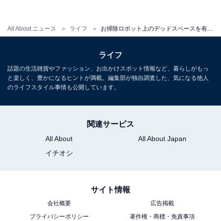
All About ニュース
ライフ
お掃除ロボット上のデッドスペースを有効活用！ Wi-Fiルーターも収納できる木製ボックス
ライフ
話題の生活雑貨やファッション、お出かけスポット情報など、暮らしがもっ
と楽しく、豊かになるヒントが満載。編集部が独自調査した、気になる他人
のライフスタイル事情も公開しています。
部屋の様々な場所で使える木目調デザイン
関連サービス
All About
All About Japan
ラインナップは1段タイプ（税込6980円）、2段タイプ
イチオシ
（税込8480円）、スリムな3段タイプ（税込7480円）の
3種類。
サイト情報
会社概要
広告掲載
お掃除ロボットやルーターの収納に困っている方は、ぜ
プライバシーポリシー
著作権・商標・免責事項