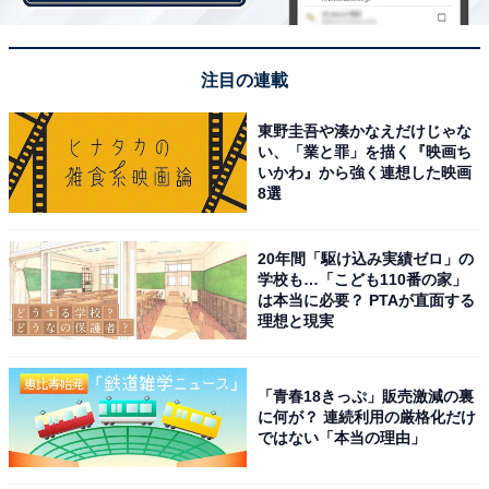
を収納しても電波障害が少ないのも特徴。
注目の連載
東野圭吾や湊かなえだけじゃな
い、「業と罪」を描く『映画ち
いかわ』から強く連想した映画
8選
20年間「駆け込み実績ゼロ」の
学校も…「こども110番の家」
は本当に必要？ PTAが直面する
理想と現実
「青春18きっぷ」販売激減の裏
に何が？ 連続利用の厳格化だけ
ではない「本当の理由」