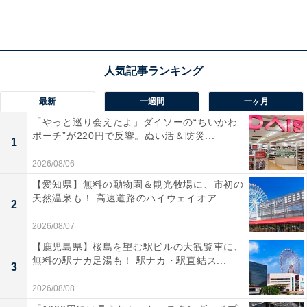
最新
一週間
一ヶ月
「やっと巡り会えたよ」ダイソーの“ちいかわ
ポーチ”が220円で反響。ぬい活＆防災...
1
2026/08/06
【愛知県】無料の動物園＆観光牧場に、市初の
天然温泉も！ 高速道路のハイウェイオア...
掃除機の上の空間を有効活用（画像は3段タイプ）
2
2026/08/07
デッドスペースを有効活用できます。
【鹿児島県】桜島を望む駅ビルの大観覧車に、
無料の駅ナカ足湯も！ 駅ナカ・駅直結ス...
3
2026/08/08