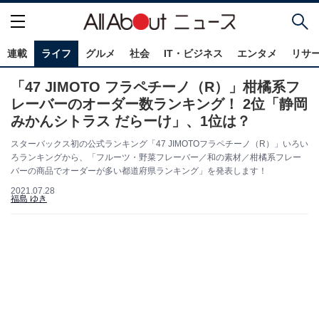
連載
ライフ
グルメ
社会
IT・ビジネス
エンタメ
リサ
「47 JIMOTO フラペチーノ（R）」柑橘系フ
レーバーのオーダー数ランキング！ 2位「静岡
みかんシトラス だらーけ」、1位は？
スターバックス初の公式ランキング「47 JIMOTOフラペチーノ（R）」いろい
ろランキングから、「フルーツ・野菜フレーバー／和の素材／柑橘系フレー
バーの商品でオーダーが多い都道府県ランキング」を発表します！
2021.07.28
福島 ゆき