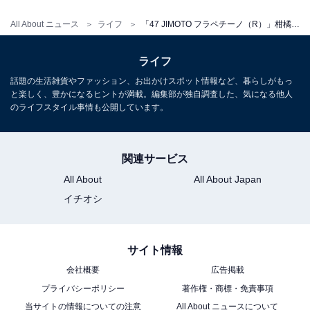
All About ニュース
ライフ
「47 JIMOTO フラペチーノ（R）」柑橘系フレーバーのオーダー数ランキング！ 2位「静岡 みかんシトラス だらーけ」、1位は？
ライフ
話題の生活雑貨やファッション、お出かけスポット情報など、暮らしがもっ
と楽しく、豊かになるヒントが満載。編集部が独自調査した、気になる他人
のライフスタイル事情も公開しています。
関連サービス
All About
All About Japan
イチオシ
サイト情報
会社概要
広告掲載
プライバシーポリシー
著作権・商標・免責事項
当サイトの情報についての注意
All About ニュースについて