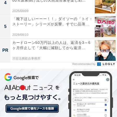
00％源泉掛け流しの天然混合泉を楽しめ...
4
2026/08/09
「靴下ほしいーーー！！」ダイソーの「トイ・
ストーリー」シリーズが反響。すでに品薄...
5
2026/08/10
カードローン50万円以上の人は、返済を3～6
ヶ月停止して『大幅に減額してから返済...
PR
渋谷法務総合事務所
Recommended by