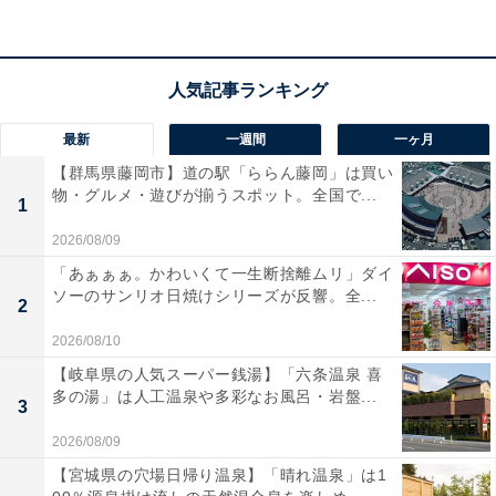
最新
一週間
一ヶ月
【群馬県藤岡市】道の駅「ららん藤岡」は買い
物・グルメ・遊びが揃うスポット。全国で...
1
2026/08/09
「あぁぁぁ。かわいくて一生断捨離ムリ」ダイ
ソーのサンリオ日焼けシリーズが反響。全...
2
2026/08/10
【岐阜県の人気スーパー銭湯】「六条温泉 喜
多の湯」は人工温泉や多彩なお風呂・岩盤...
3
2026/08/09
【宮城県の穴場日帰り温泉】「晴れ温泉」は1