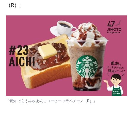
（R）」
「愛知 でらうみゃ あんこコーヒー フラペチーノ（R）」