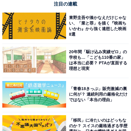
注目の連載
東野圭吾や湊かなえだけじゃな
い、「業と罪」を描く『映画ち
いかわ』から強く連想した映画
8選
20年間「駆け込み実績ゼロ」の
学校も…「こども110番の家」
は本当に必要？ PTAが直面する
理想と現実
「青春18きっぷ」販売激減の裏
に何が？ 連続利用の厳格化だけ
ではない「本当の理由」
「移民」に冷たいのはどっちな
のか？ スイスの厳格過ぎる学歴