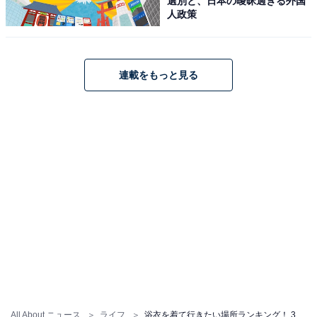
選別と、日本の曖昧過ぎる外国
人政策
連載をもっと見る
All About ニュース
ライフ
浴衣を着て行きたい場所ランキング！ 3位「鎌倉」、2位「嵐山」、1位は？ 好きな「浴衣の柄」ランキングも