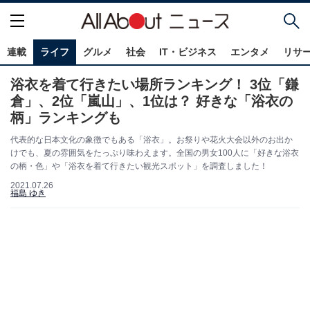
連載
ライフ
グルメ
社会
IT・ビジネス
エンタメ
リサ
浴衣を着て行きたい場所ランキング！ 3位「鎌
倉」、2位「嵐山」、1位は？ 好きな「浴衣の
柄」ランキングも
代表的な日本文化の象徴でもある「浴衣」。お祭りや花火大会以外のお出か
けでも、夏の雰囲気をたっぷり味わえます。全国の男女100人に「好きな浴衣
の柄・色」や「浴衣を着て行きたい観光スポット」を調査しました！
2021.07.26
福島 ゆき