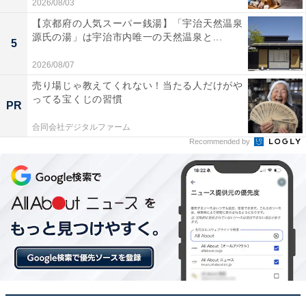
2026/08/03
【京都府の人気スーパー銭湯】「宇治天然温泉
源氏の湯」は宇治市内唯一の天然温泉と...
5
2026/08/07
売り場じゃ教えてくれない！当たる人だけがや
ってる宝くじの習慣
PR
合同会社デジタルファーム
Recommended by