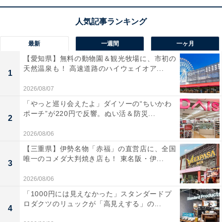
最新
一週間
一ヶ月
【愛知県】無料の動物園＆観光牧場に、市初の
天然温泉も！ 高速道路のハイウェイオア...
1
2026/08/07
「やっと巡り会えたよ」ダイソーの“ちいかわ
ポーチ”が220円で反響。ぬい活＆防災...
2
2026/08/06
【三重県】伊勢名物「赤福」の直営店に、全国
唯一のコメダ大判焼き店も！ 東名阪・伊...
3
2026/08/06
「1000円には見えなかった」スタンダードプ
ロダクツのリュックが「高見えする」の...
4