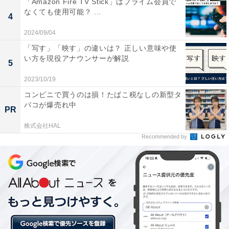
「Amazon Fire TV Stick」はプライム会員で
頼ることなく自分の価値を上げる必要性を感じたから」
なくても使用可能？ ...
4
など、コロナ禍による自身のスキルアップや希望とする
2024/09/04
働き方の変化、現状への危機感が背景にある人が多くみ
「写す」「映す」の違いは？ 正しい意味や使
られました。また、「募集が少なくなっているため、本
い方を現役アナウンサーが解説
5
気でやらないと良い結果にならないから」というコメン
トも見られました。
2023/10/19
コンビニで買うのは損！たばこ税なしの新型タ
バコが爆売れ中
PR
株式会社HAL
Recommended by