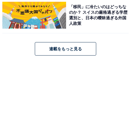
コロナ禍によって、仕事選びの条件は変わりましたか？
「移民」に冷たいのはどっちな
のか？ スイスの厳格過ぎる学歴
コロナ禍による仕事選びの条件の変化について、「特に
選別と、日本の曖昧過ぎる外国
人政策
変わっていない」の回答に次いで多かったのは、「リモ
ートワーク可能な企業を希望するようになった」。既卒
者16.5％、離職者（第二新卒）17.2％、在職者（第二新
卒）23.5％と2割前後の人が回答しました。​
連載をもっと見る
また、 就職活動中の人のうち、コロナウイルスの影響を
感じることが「ある」と回答した人は既卒の61.2％、第
二新卒の52.9％でした。
就職活動中に感じるコロナの影響……既卒では
「応募できる求人数が減っていると感じる」が最
多に