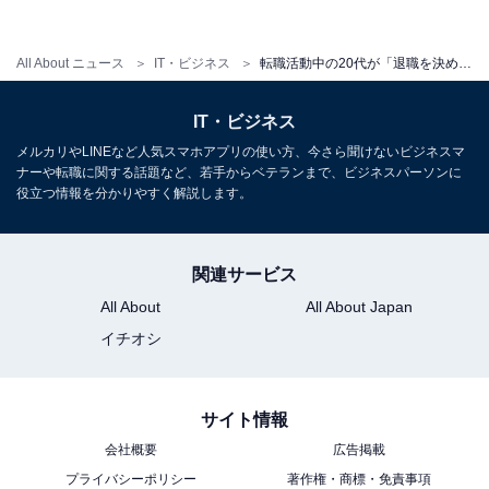
All About ニュース
IT・ビジネス
転職活動中の20代が「退職を決めた理由」……3位は「入社前に聞いていた条件と違った」、2位「人間関係」、1位は？
IT・ビジネス
メルカリやLINEなど人気スマホアプリの使い方、今さら聞けないビジネスマ
ナーや転職に関する話題など、若手からベテランまで、ビジネスパーソンに
役立つ情報を分かりやすく解説します。
【第二新卒者】就職活動におけるコロナウイルスの具体的な影響
関連サービス
就職活動におけるコロナウイルスの具体的な影響につい
All About
All About Japan
て、第二新卒は「選考フローにポジティブな変化がある
イチオシ
と感じる（WEB面接の導入など）26.5％」が最も多く1
位。4人に1人が前向きな変化を挙げていることがわかり
ました。
サイト情報
会社概要
広告掲載
プライバシーポリシー
著作権・商標・免責事項