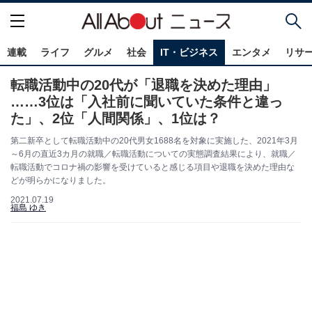
連載
ライフ
グルメ
社会
IT・ビジネス
エンタメ
リサ
転職活動中の20代が「退職を決めた理由」
……3位は「入社前に聞いていた条件と違っ
た」、2位「人間関係」、1位は？
第二新卒として転職活動中の20代男女1688名を対象に実施した、2021年3月
～6月の直近3カ月の就職／転職活動についての実態調査結果により、就職／
転職活動でコロナ禍の影響を受けていると感じる項目や退職を決めた理由な
どが明らかになりました。
2021.07.19
福島 ゆき