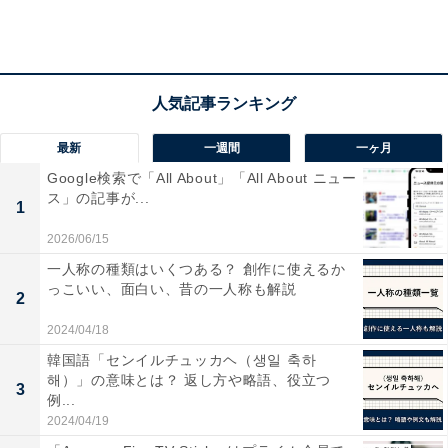
最新
一週間
一ヶ月
Google検索で「All About」「All About ニュー
ス」の記事が...
1
2026/06/15
一人称の種類はいくつある？ 創作に使えるか
コロナ禍によって就職／転職意欲はどのように変わりましたか？
っこいい、面白い、昔の一人称も解説
2
コロナ禍による就職活動への意欲の変化は、既卒者
2024/04/18
25.0％、離職者（第二新卒）23.0％、在職者（第二新
韓国語「センイルチュッカヘ（생일 축하
卒）の33.8％が「意欲が上がった」と回答しました。
해）」の意味とは？ 返し方や略語、役立つ
3
例...
「リモートワークが進むなど自由で働きやすい環境が整
2024/04/19
備されてきたから」「コロナで仕事が減る中で、会社に