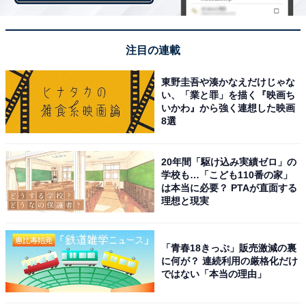
注目の連載
就職・転職活動中に感じる新型コロナウイルスの
東野圭吾や湊かなえだけじゃな
影響は？
い、「業と罪」を描く『映画ち
いかわ』から強く連想した映画
8選
20年間「駆け込み実績ゼロ」の
学校も…「こども110番の家」
は本当に必要？ PTAが直面する
理想と現実
「青春18きっぷ」販売激減の裏
に何が？ 連続利用の厳格化だけ
ではない「本当の理由」