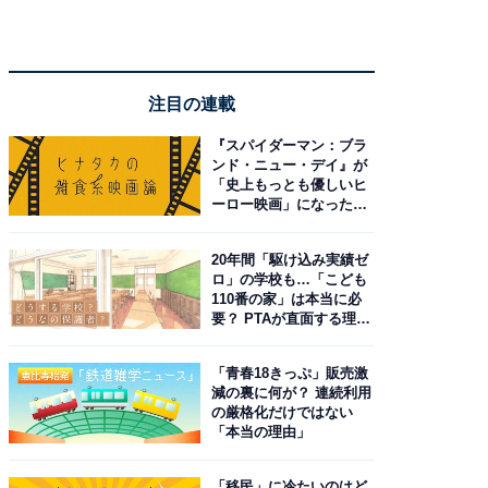
注目の連載
『スパイダーマン：ブラ
ンド・ニュー・デイ』が
「史上もっとも優しいヒ
ーロー映画」になった理
由。予習したい作品は？
20年間「駆け込み実績ゼ
ロ」の学校も…「こども
110番の家」は本当に必
要？ PTAが直面する理想
と現実
「青春18きっぷ」販売激
減の裏に何が？ 連続利用
の厳格化だけではない
「本当の理由」
「移民」に冷たいのはど