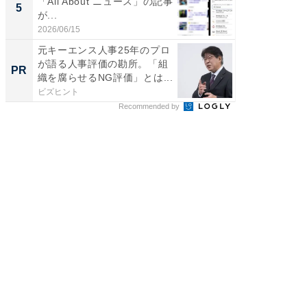
「All About ニュース」の記事
5
が...
2026/06/15
元キーエンス人事25年のプロ
が語る人事評価の勘所。「組
PR
織を腐らせるNG評価」とは...
ビズヒント
Recommended by