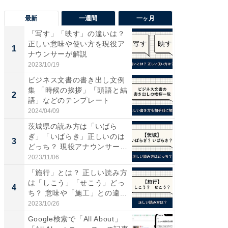
最新
一週間
一ヶ月
「写す」「映す」の違いは？
“こんな
正しい意味や使い方を現役ア
K？ お
1
1
ナウンサーが解説
らやまし
2023/10/19
2026/08/0
ビジネス文書の書き出し文例
【DM発
集 「時候の挨拶」「頭語と結
を抑え
2
PR
語」などのテンプレート
ール便
2024/04/09
チクタク
茨城県の読み方は「いばら
ぎ」「いばらき」正しいのは
3
どっち？ 現役アナウンサーが
解...
2023/11/06
「施行」とは？ 正しい読み方
は「しこう」「せこう」どっ
4
ち？ 意味や「施工」との違...
2023/10/26
Google検索で「All About」