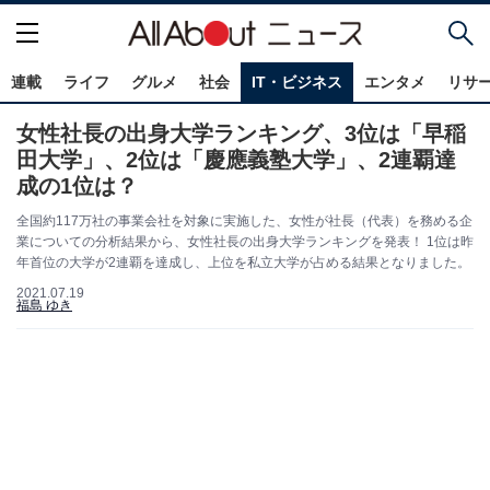
連載
ライフ
グルメ
社会
IT・ビジネス
エンタメ
リサ
女性社長の出身大学ランキング、3位は「早稲
田大学」、2位は「慶應義塾大学」、2連覇達
成の1位は？
全国約117万社の事業会社を対象に実施した、女性が社長（代表）を務める企
業についての分析結果から、女性社長の出身大学ランキングを発表！ 1位は昨
年首位の大学が2連覇を達成し、上位を私立大学が占める結果となりました。
2021.07.19
福島 ゆき