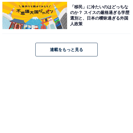
【全国比較】女性社長比率
「移民」に冷たいのはどっちな
のか？ スイスの厳格過ぎる学歴
都道府県別1位は「沖縄県」（11.4％）。2013年以降、9
選別と、日本の曖昧過ぎる外国
年連続で全国首位となりました。次いで、「徳島県」
人政策
（11.3％）、「青森県」（10.9％）が続きました。「岐
阜県」（5.5％）は前年から 0.2 ポイント上昇したもの
の、2010年以降、12年連続で最も低い割合でした。
連載をもっと見る