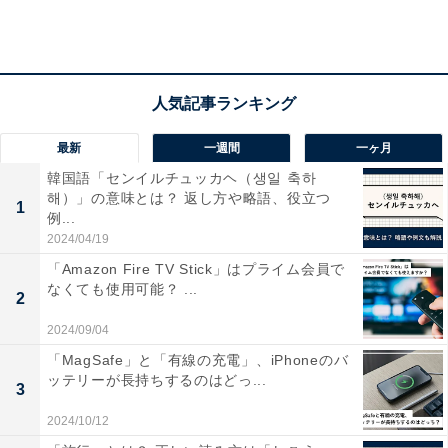
2020年から最も増加した女性社長の出身大学、1
位は「京都産業大学」
最新
一週間
一ヶ月
韓国語「センイルチュッカヘ（생일 축하
해）」の意味とは？ 返し方や略語、役立つ
1
例...
2024/04/19
「Amazon Fire TV Stick」はプライム会員で
なくても使用可能？ ...
2
2024/09/04
「MagSafe」と「有線の充電」、iPhoneのバ
ッテリーが長持ちするのはどっ...
3
2020年から最も増加した女性社長の出身大学
2024/10/12
2020年から最も増加した女性社長の出身大学、1位は