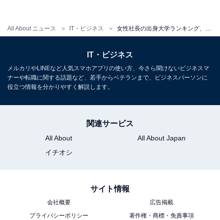
All About ニュース
IT・ビジネス
女性社長の出身大学ランキング、3位は「早稲田大学」、2位は「慶應義塾大学」、2連覇達成の1位は？
IT・ビジネス
メルカリやLINEなど人気スマホアプリの使い方、今さら聞けないビジネスマ
ナーや転職に関する話題など、若手からベテランまで、ビジネスパーソンに
役立つ情報を分かりやすく解説します。
【地域別】女性社長比率
関連サービス
地域別で、最も女性社長比率が高いのは「四国」
All About
All About Japan
（9.6％）で、5年連続トップ。次いで、「九州」
イチオシ
（9.4％）、「中国」（8.8％）が続きました。全国で最
も低いのは「中部」（6.6％）。21年連続で全地域中、最
下位となりました。
サイト情報
会社概要
広告掲載
プライバシーポリシー
著作権・商標・免責事項