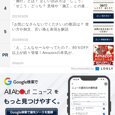
「施行」とは？ 正しい読み方は「しこう」
「京都産業大学」（25.0％増、25人）。次いで、「九州
「せこう」どっち？ 意味や「施工」との違...
4
産業大学」「徳島文理大学」（ともに 22.2％増、22
2023/10/26
人）、「南山大学」（18.6％増、51人）が続きました。
｢お気になさらないでください｣の敬語は？ 使
国立大学と私立大学が上位に混在していた前年に比べ
い方や例文、言い換え表現を解説
て、2021年は私立大学が並んでいます。女子大学で最も
5
高かったのは「東京家政大学短期大学部」（17.6％増、
2024/04/18
20人）。「京都ノートルダム女子大学」（11.1％増、20
「え、こんなセールやってたの？」80％OFF
以上が続々登場！Amazonの本気が...
人）、「津田塾大学」（8.2％増、53人）などが上位に入
PR
りました。
Amazon
Recommended by