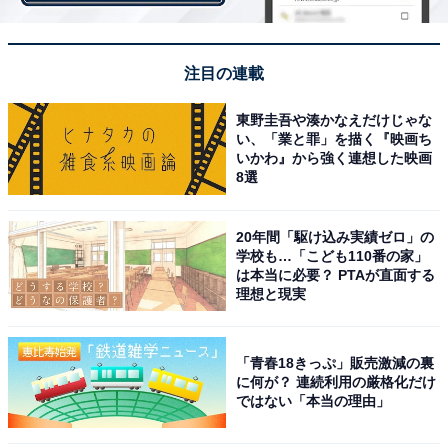
注目の連載
東野圭吾や湊かなえだけじゃな
い、「業と罪」を描く『映画ち
いかわ』から強く連想した映画
8選
女性社長が多い地域は？ 5年連続「四国」が1位
20年間「駆け込み実績ゼロ」の
学校も…「こども110番の家」
は本当に必要？ PTAが直面する
理想と現実
「青春18きっぷ」販売激減の裏
に何が？ 連続利用の厳格化だけ
ではない「本当の理由」