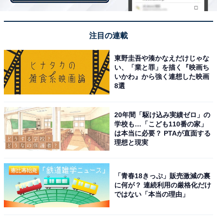
注目の連載
東野圭吾や湊かなえだけじゃな
い、「業と罪」を描く『映画ち
いかわ』から強く連想した映画
8選
ボリューム、白髪……「自信がない」ポイント別
都道府県ランキング！
20年間「駆け込み実績ゼロ」の
学校も…「こども110番の家」
は本当に必要？ PTAが直面する
理想と現実
「青春18きっぷ」販売激減の裏
に何が？ 連続利用の厳格化だけ
ではない「本当の理由」
「最も髪に自信がないポイント」