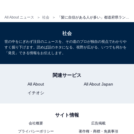
All About ニュース
社会
「髪に自信がある人が多い」都道府県ランキング！ 同率3位「茨城県」「山梨県」、1位は？
社会
「ボリュームが無い」と回答した人の割合が高かった県
世の中をにぎわず注目のニュースを、その道のプロが独自の視点でわかりや
すく掘り下げます。読めば話のネタになる、視野が広がる、いつでも何かを
「発見」できる情報をお伝えします。
「ボリュームが無い（薄毛）」と回答した人の割合が高
かった都道府県、1位は東京都（51.0%）。次いで島根県
（48.3%）、静岡県（47.3%）でした。いずれも、5割近
関連サービス
い人が回答しています。
All About
All About Japan
イチオシ
サイト情報
会社概要
広告掲載
プライバシーポリシー
著作権・商標・免責事項