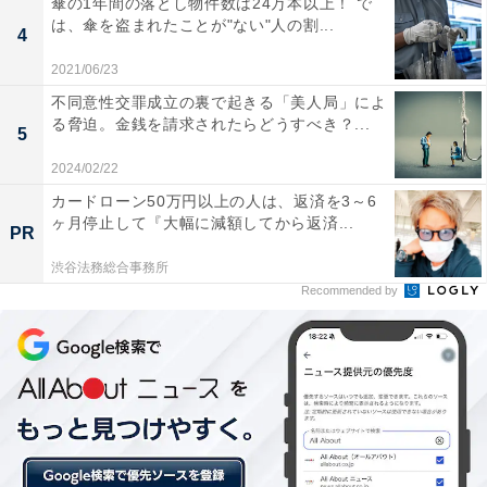
傘の1年間の落とし物件数は24万本以上！ で
は、傘を盗まれたことが"ない"人の割...
4
「髪ネガティブな県」ランキングTOP10！
2021/06/23
不同意性交罪成立の裏で起きる「美人局」によ
る脅迫。金銭を請求されたらどうすべき？...
自分自身の髪に「あまり自信がない」「自信がない」と
5
回答した人の割合が高い「髪ネガティブな県」の首位は
2024/02/22
「宮崎県」で、59.6％と約6割の人が「髪に自信がない」
カードローン50万円以上の人は、返済を3～6
と回答しています。「髪ネガティブな県」TOP10では、
ヶ月停止して『大幅に減額してから返済...
PR
多くを西日本の県が占める結果となりました。
渋谷法務総合事務所
Recommended by