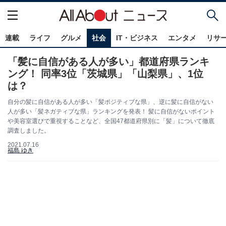
連載
ライフ
グルメ
社会
IT・ビジネス
エンタメ
リサ
「髪に自信がある人が多い」都道府県ランキ
ング！ 同率3位「茨城県」「山梨県」、1位
は？
自分の髪に自信がある人が多い「髪ポジティブな県」、逆に髪に自信がない
人が多い「髪ネガティブな県」ランキングを発表！ 髪に自信がないポイント
や美容室選びで重視することなど、全国47都道府県別に「髪」について徹底
調査しました。
2021.07.16
福島 ゆき