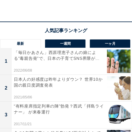
「髪ネガティブな県」ランキングTOP10！ 1位は
「宮崎県」
最新
一週間
一ヶ月
「毎日かあさん」西原理恵子さんの娘によ
る”毒親告発”で、日本の子育てSNS界隈が...
1
2022/06/08
日本人の好感度は昨年よりダウン？ 世界10か
国の親日度調査発表
2
2021/05/06
“有料座席指定列車の陣”勃発？西武「拝島ライ
ナー」 が来春運行
3
2017/11/21