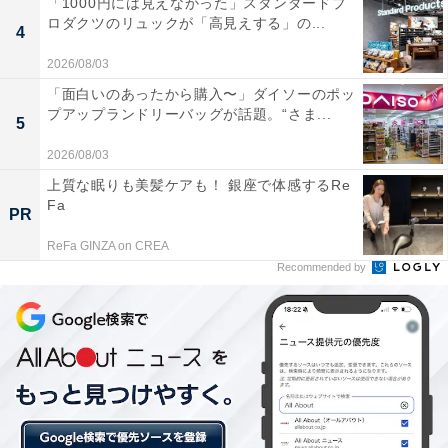
「1000円には見えなかった」スタンダードプ
たこ焼きの大玉にしか見えない？
ロダクツのリュックが「高見えする」の...
4
2026/08/03
「私とたこ焼きしてください！」なんて、たこ焼き好き
「面白いのあったから購入〜」ダイソーのポッ
な恋人へのプロポーズにも使えちゃうかも？
プアップランドリーバッグが話題。“さま...
5
2026/08/03
上質な眠りも美髪ケアも！ 銀座で体感するRe
Fa
PR
ReFa GINZA on CREA
Recommended by