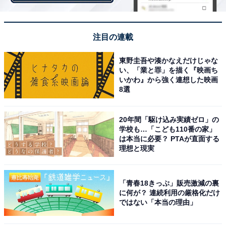
注目の連載
イイダコからたこさんウインナーまで！ 全5種類
のラインナップ
東野圭吾や湊かなえだけじゃな
い、「業と罪」を描く『映画ち
いかわ』から強く連想した映画
8選
ガチャガチャのラインナップは、くるんと丸まった形が
特徴的な「たこあし」、たこ焼きにピッタリなサイズに
20年間「駆け込み実績ゼロ」の
学校も…「こども110番の家」
カットされた「たこぶつ」、小さなサイズがかわいい
は本当に必要？ PTAが直面する
「イイダコ」。
理想と現実
「青春18きっぷ」販売激減の裏
に何が？ 連続利用の厳格化だけ
ではない「本当の理由」