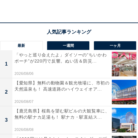
「たこ焼き型ケース」の中に封入
「たこ」はボリュームのあるサイズで存在感は抜群。リ
ングはサイズ調整が可能なので、好きな指につけること
ができます。
最新
一週間
一ヶ月
「やっと巡り会えたよ」ダイソーの“ちいかわ
ポーチ”が220円で反響。ぬい活＆防災...
1
2026/08/06
【愛知県】無料の動物園＆観光牧場に、市初の
天然温泉も！ 高速道路のハイウェイオア...
2
2026/08/07
【鹿児島県】桜島を望む駅ビルの大観覧車に、
無料の駅ナカ足湯も！ 駅ナカ・駅直結ス...
3
2026/08/08