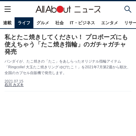
連載
ライフ
グルメ
社会
IT・ビジネス
エンタメ
リサ
私とたこ焼きしてください！ プロポーズにも
使えちゃう「たこ焼き指輪」のガチャガチャ
発売
バンダイが、たこ焼きの「たこ」をあしらったオリジナル指輪アイテム
「Ringcolle! 大玉たこ焼きリング ゆびたこ！」を2021年7月第2週から順次、
全国のカプセル自販機で発売します。
2021.07.15
石川 カズキ