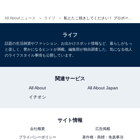
恋人が「たこ」苦手だったら、タコさんウインナーを引
All About ニュース
ライフ
私とたこ焼きしてください！ プロポーズにも使えちゃう「たこ焼き指輪」のガチャガチャ発売
き当てるまで回すしかないですね……！
ライフ
話題の生活雑貨やファッション、お出かけスポット情報など、暮らしがもっ
と楽しく、豊かになるヒントが満載。編集部が独自調査した、気になる他人
のライフスタイル事情も公開しています。
関連サービス
All About
All About Japan
イチオシ
サイト情報
会社概要
広告掲載
プライバシーポリシー
著作権・商標・免責事項