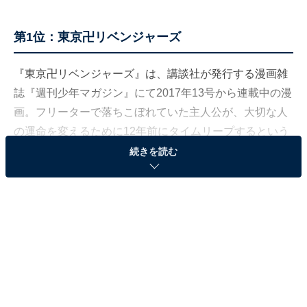
第1位：東京卍リベンジャーズ
『東京卍リベンジャーズ』は、講談社が発行する漫画雑
誌『週刊少年マガジン』にて2017年13号から連載中の漫
画。フリーターで落ちこぼれていた主人公が、大切な人
の運命を変えるために12年前にタイムリープするという
斬新なストーリーが魅力です。本作は現在テレビアニメ
続きを読む
化もされ人気が爆発。2021年7月9日には、実写映画が全
国公開されます。北村匠海や吉沢亮らが出演し、こちら
も大注目です。