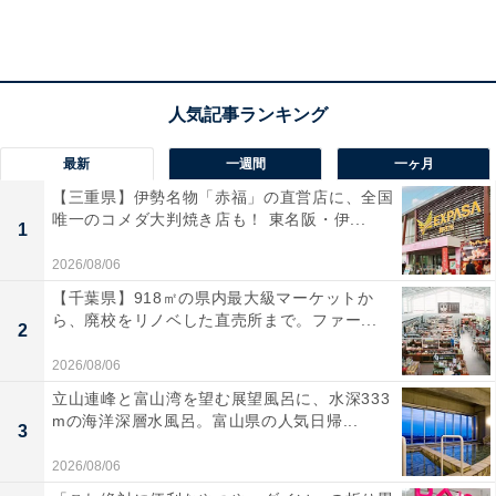
メンバーが決まったばかりにもかかわらず、すでに話題
沸騰中でこれからも目が話せないグループです。
最新
一週間
一ヶ月
【三重県】伊勢名物「赤福」の直営店に、全国
唯一のコメダ大判焼き店も！ 東名阪・伊...
1
2026/08/06
【千葉県】918㎡の県内最大級マーケットか
ら、廃校をリノベした直売所まで。ファー...
2
2026/08/06
立山連峰と富山湾を望む展望風呂に、水深333
mの海洋深層水風呂。富山県の人気日帰...
3
2026/08/06