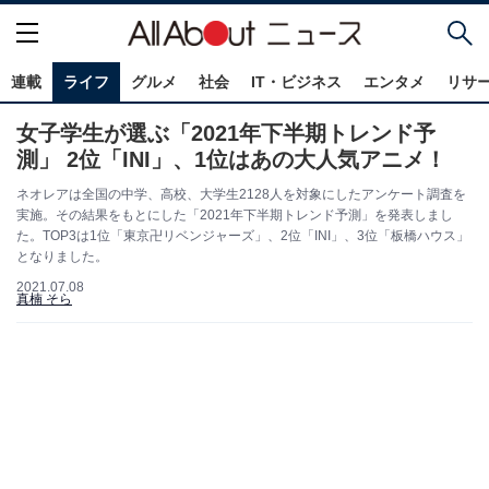
連載
ライフ
グルメ
社会
IT・ビジネス
エンタメ
リサ
女子学生が選ぶ「2021年下半期トレンド予
測」 2位「INI」、1位はあの大人気アニメ！
ネオレアは全国の中学、高校、大学生2128人を対象にしたアンケート調査を
実施。その結果をもとにした「2021年下半期トレンド予測」を発表しまし
た。TOP3は1位「東京卍リベンジャーズ」、2位「INI」、3位「板橋ハウス」
となりました。
2021.07.08
真楠 そら