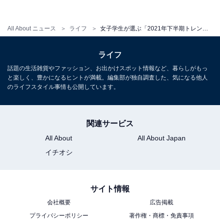
All About ニュース
ライフ
女子学生が選ぶ「2021年下半期トレンド予測」 2位「INI」、1位はあの大人気アニメ！
ライフ
話題の生活雑貨やファッション、お出かけスポット情報など、暮らしがもっ
と楽しく、豊かになるヒントが満載。編集部が独自調査した、気になる他人
のライフスタイル事情も公開しています。
関連サービス
All About
All About Japan
イチオシ
サイト情報
会社概要
広告掲載
プライバシーポリシー
著作権・商標・免責事項