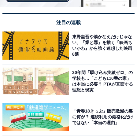
術廻戦』、1位はあの大人気YouTuber！
・
注目の連載
高校生が「今一番好きな女優」ランキング！「山本舞
香」「永野芽郁」を抑え1位となったのは？
東野圭吾や湊かなえだけじゃな
・
い、「業と罪」を描く『映画ち
いかわ』から強く連想した映画
高校生が「今一番好きなアーティスト」ランキング！ 2
8選
位「King & Prince」、1位は？
・
20年間「駆け込み実績ゼロ」の
高校生が「今一番好きな俳優」ランキング！ 同率2位
学校も…「こども110番の家」
「菅田将暉」「山﨑賢人」を抑えた1位は？
は本当に必要？ PTAが直面する
理想と現実
【関連リンク】
「青春18きっぷ」販売激減の裏
に何が？ 連続利用の厳格化だけ
・
プレスリリース
ではない「本当の理由」