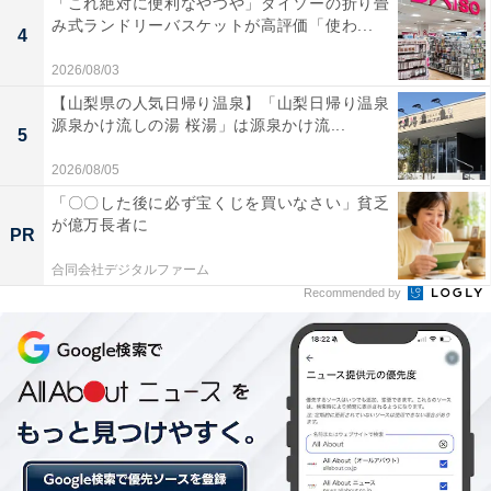
「これ絶対に便利なやつや」ダイソーの折り畳
第3位：板橋ハウス
み式ランドリーバスケットが高評価「使わ...
4
男性3人でルームシェアをしながらそれぞれ別のコンビ
2026/08/03
を組んでいるお笑い芸人である彼らは、SNSを中心に大
【山梨県の人気日帰り温泉】「山梨日帰り温泉
源泉かけ流しの湯 桜湯」は源泉かけ流...
喜利やドッキリをアップ。TikTokでは「板橋ハウス」で
5
しか味わえない癖のあるお笑いがじわじわと人気にな
2026/08/05
り、現在はフォロワー数50万人を突破するなど驚異的な
「〇〇した後に必ず宝くじを買いなさい」貧乏
スピードで確実にファンを増やしています。
が億万長者に
PR
合同会社デジタルファーム
Recommended by
＞10位までの全ランキング結果を見る
【おすすめ記事】
・
女子学生が選ぶ「2021年上半期トレンド大賞」 2位『呪