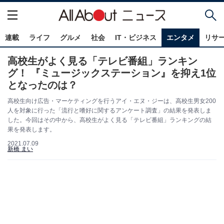
連載
ライフ
グルメ
社会
IT・ビジネス
エンタメ
リサ
高校生がよく見る「テレビ番組」ランキン
グ！ 『ミュージックステーション』を抑え1位
となったのは？
高校生向け広告・マーケティングを行うアイ・エヌ・ジーは、高校生男女200
人を対象に行った「流行と嗜好に関するアンケート調査」の結果を発表しま
した。今回はその中から、高校生がよく見る「テレビ番組」ランキングの結
果を発表します。
2021.07.09
新橋 まい