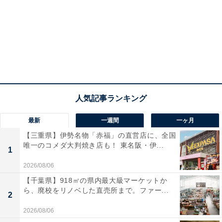
最新
一週間
一ヶ月
【三重県】伊勢名物「赤福」の直営店に、全国
唯一のコメダ大判焼き店も！ 東名阪・伊...
1
2026/08/06
【千葉県】918㎡の県内最大級マーケットか
ら、廃校をリノベした直売所まで。ファー...
2
2026/08/06