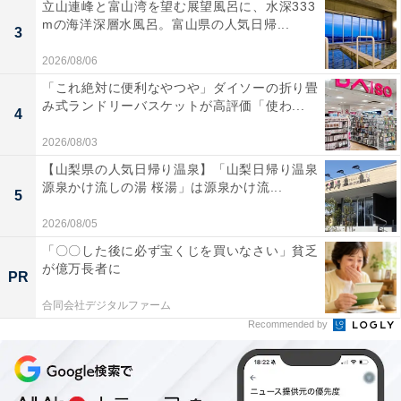
立山連峰と富山湾を望む展望風呂に、水深333
mの海洋深層水風呂。富山県の人気日帰...
3
2026/08/06
「これ絶対に便利なやつや」ダイソーの折り畳
み式ランドリーバスケットが高評価「使わ...
4
2026/08/03
【山梨県の人気日帰り温泉】「山梨日帰り温泉
源泉かけ流しの湯 桜湯」は源泉かけ流...
5
2026/08/05
「〇〇した後に必ず宝くじを買いなさい」貧乏
が億万長者に
PR
合同会社デジタルファーム
Recommended by