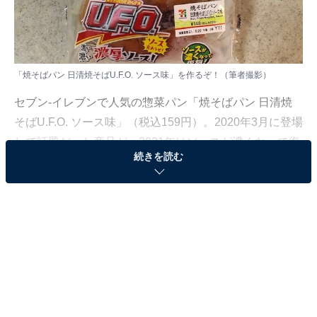
「焼そばパン 日清焼そばU.F.O. ソース味」を作るぞ！（筆者撮影）
セブン-イレブンで人気の惣菜パン「焼そばパン 日清焼
そばU.F.O. ソース味」（税込159円）。2020年3月に登場
して話題だった商品が、2021年はソースが濃くなって復
続きを読む
刻版が発売されました。この焼きそばパン、SNSなどで
も話題になっていますが、非常においしいのです。あま
りのおいしさに、筆者も自宅で作ってみることにしまし
た。
「焼そばパン 日清焼そばU.F.O. ソース味」はどん
な味？