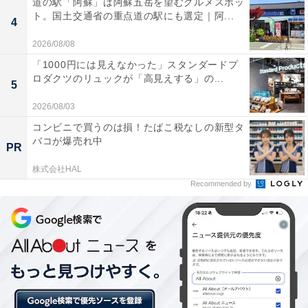
道の駅「阿蘇」は阿蘇五岳を望むグルメスポッ
ト。国土交通省の重点道の駅にも選定｜阿...
4
2026/08/08
「1000円には見えなかった」スタンダードプ
ロダクツのリュックが「高見えする」の...
5
2026/08/03
材料を用意
コンビニで買うのは損！たばこ税なしの新型タ
バコが爆売れ中
PR
株式会社HAL
Recommended by