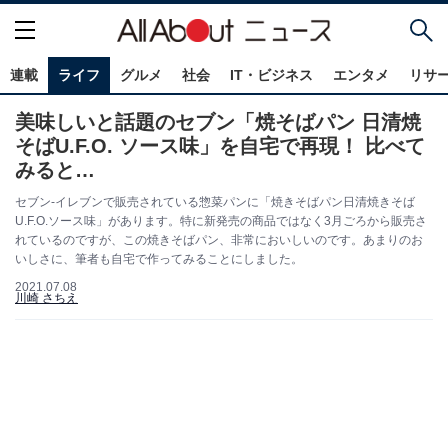
連載
ライフ
グルメ
社会
IT・ビジネス
エンタメ
リサ
美味しいと話題のセブン「焼そばパン 日清焼
そばU.F.O. ソース味」を自宅で再現！ 比べて
みると…
セブン-イレブンで販売されている惣菜パンに「焼きそばパン日清焼きそば
U.F.O.ソース味」があります。特に新発売の商品ではなく3月ごろから販売さ
れているのですが、この焼きそばパン、非常においしいのです。あまりのお
いしさに、筆者も自宅で作ってみることにしました。
2021.07.08
川崎 さちえ