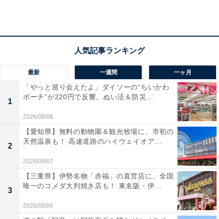
れている焼きそばの味が非常に濃くて、コッペパンとの
相性も良いです。これまでいろいろな焼きそばパンを食
べてきましたが、焼きそばパンはサンドする焼きそばに
よって味が変わってきますよね。今回使用する焼きそば
は、「日清焼そばU.F.O. 濃い濃い濃厚ソース！」。きっ
最新
一週間
一ヶ月
と日清焼きそばU.F.O.を使うことによって再現ができ
「やっと巡り会えたよ」ダイソーの“ちいかわ
る！と筆者は考えました。
ポーチ”が220円で反響。ぬい活＆防災...
1
2026/08/06
【愛知県】無料の動物園＆観光牧場に、市初の
天然温泉も！ 高速道路のハイウェイオア...
2
2026/08/07
【三重県】伊勢名物「赤福」の直営店に、全国
唯一のコメダ大判焼き店も！ 東名阪・伊...
3
2026/08/06