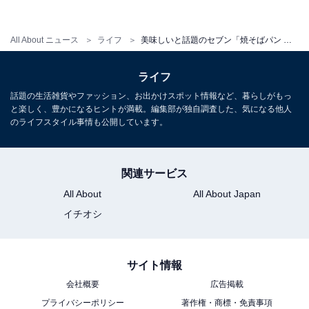
All About ニュース
ライフ
美味しいと話題のセブン「焼そばパン 日清焼そばU.F.O. ソース味」を自宅で再現！ 比べてみると…
ライフ
話題の生活雑貨やファッション、お出かけスポット情報など、暮らしがもっ
と楽しく、豊かになるヒントが満載。編集部が独自調査した、気になる他人
のライフスタイル事情も公開しています。
関連サービス
作り方は通常通り（筆者撮影）
All About
All About Japan
イチオシ
「日清焼そばU.F.O. 濃い濃い濃厚ソース！」は、通常通
り作っていきます。そしてバターロールに切り込みを入
れて、焼きそばをサンドすれば完成です。バターロール
サイト情報
には、マヨネーズなどはぬっていません。
会社概要
広告掲載
プライバシーポリシー
著作権・商標・免責事項