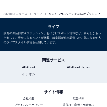
All About ニュース
ライフ
かまくらカスターのあの味がプリンに!? 新たな鎌倉土産「かまくらカスタープリン」とは
ライフ
話題の生活雑貨やファッション、お出かけスポット情報など、暮らしがもっ
と楽しく、豊かになるヒントが満載。編集部が独自調査した、気になる他人
のライフスタイル事情も公開しています。
関連サービス
All About
All About Japan
イチオシ
サイト情報
カスタードプリンには、ジャージー牛乳を使用。底のカ
会社概要
広告掲載
プライバシーポリシー
著作権・商標・免責事項
ラメルソースには和三盆を使用し、苦みの少ない、やさ