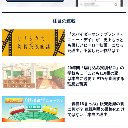
注目の連載
『スパイダーマン：ブランド・
ニュー・デイ』が「史上もっと
も優しいヒーロー映画」になっ
2020年11月にリニューアルした「鎌倉ニュージャーマン」鎌倉本店。リブ
た理由。予習したい作品は？
ランドにより新たに制作されたロゴマークは鎌倉市章と同じ「ササリンド
ウ」
20年間「駆け込み実績ゼロ」の
学校も…「こども110番の家」
2020年4月、モロゾフの子会社となった鎌倉ニュージャ
は本当に必要？ PTAが直面する
理想と現実
ーマン。モロゾフを代表する商品といえば、ガラスの容
器に入ったカスタードプリンということで、カスタード
にこだわり続けてきた鎌倉ニュージャーマンが手掛ける
「青春18きっぷ」販売激減の裏
新定番とするべく、カスタードプリンの開発が始まりま
に何が？ 連続利用の厳格化だけ
ではない「本当の理由」
した。