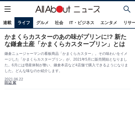
連載
ライフ
グルメ
社会
IT・ビジネス
エンタメ
リサ
かまくらカスターのあの味がプリンに!? 新た
な鎌倉土産「かまくらカスタープリン」とは
鎌倉ニュージャーマンの看板商品「かまくらカスター」。その味わいをイメ
ージした「かまくらカスタープリン」が、2021年5月に販売開始となりまし
た。6月には増産体制が整い、鎌倉本店など4店舗で購入できるようになりま
した。どんな味なのか紹介します。
2021.06.22
田辺 紫