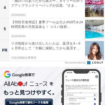
「面白いのあったから購入〜」ダイソーのポッ
プアップランドリーバッグが話題。“さま...
4
2026/08/03
【羽田空港周辺】夏季プールは大人450円＆24
時間営業の天然温泉も！ コスパ抜群...
5
2026/08/04
リボ地獄から抜け出したい人は、返済を3～6
ヶ月停止して『大幅に減額してから返済す...
両社の技術を合わせ、新定番となるカスタードプ
PR
リンを
渋谷法務総合事務所
Recommended by