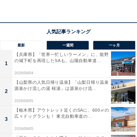
かまくらカスターの中にはとろとろのカスタードクリームが！
最新
一週間
一ヶ月
ふんわりしたスポンジの中には、とろとろのカスタード
【兵庫県】「世界一忙しいラーメン」に、龍野
クリームがたっぷりと詰まっています。その「かまくら
の城下町を再現したSAも。山陽自動車道...
1
カスター」のやさしい味わいをイメージして誕生したの
2026/08/04
が「かまくらカスタープリン」です。
【山梨県の人気日帰り温泉】「山梨日帰り温泉
源泉かけ流しの湯 桜湯」は源泉かけ流...
2
2026/08/05
【栃木県】アウトレット近くのSAに、600㎡の
広々ドッグランも！ 東北自動車道の...
3
2026/08/05