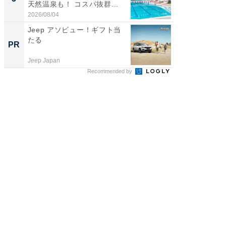
天然温泉も！ コスパ抜群...
賀ゆめ
お...
2026/08/04
2026/08/0
Jeep アソビュー！ギフト当
特別な名
たる
で選ぶR
PR
PR
Jeep Japan
ReFa GIN
Recommended by