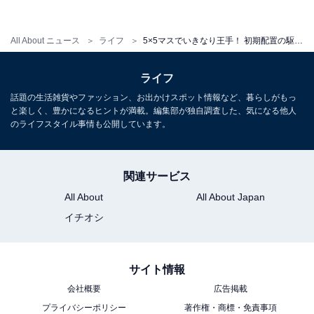
All About ニュース
ライフ
5×5マスでいきなり王手！ 初期配置の駆け引きも楽しめる本格ミニ将棋ゲーム『5五将棋』発売
ライフ
話題の生活雑貨やファッション、お出かけスポット情報など、暮らしがもっ
と楽しく、豊かになるヒントが満載。編集部が独自調査した、気になる他人
のライフスタイル事情も公開しています。
関連サービス
永世名人の称号も持つ森内俊之九段がデザインや遊び方ガイドを監修
All About
All About Japan
イチオシ
日本将棋連盟も推薦する『5五将棋』は、6月30日から全
国発売。ぜひ手に取ってみてはいかがでしょうか。
サイト情報
会社概要
広告掲載
プライバシーポリシー
著作権・商標・免責事項
【おすすめ記事】