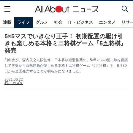
連載
ライフ
グルメ
社会
IT・ビジネス
エンタメ
リサ
5×5マスでいきなり王手！ 初期配置の駆け引
きも楽しめる本格ミニ将棋ゲーム『5五将棋』
発売
幻冬舎が、森内俊之九段監修・日本将棋連盟推薦の、5×5マスの盤に駒を配置
して序盤から白熱勝負が楽しめる本格ミニ将棋ゲーム『5五将棋』を、6月30
日から全国発売することが明らかになりました。
2021.06.22
石川 カズキ