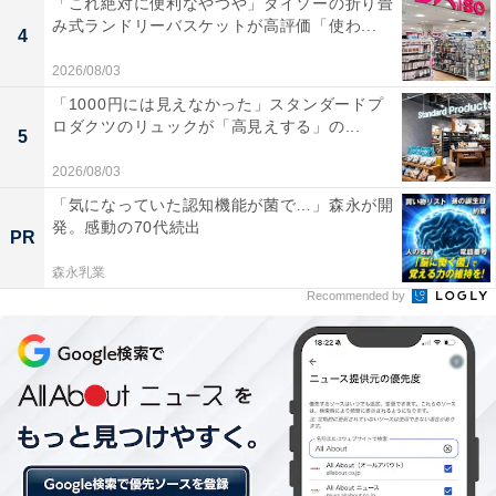
「これ絶対に便利なやつや」ダイソーの折り畳
み式ランドリーバスケットが高評価「使わ...
4
2026/08/03
「1000円には見えなかった」スタンダードプ
ロダクツのリュックが「高見えする」の...
5
始めるまでわからない！ ついたてを使った「自由
2026/08/03
配置将棋」も
「気になっていた認知機能が菌で…」森永が開
発。感動の70代続出
PR
森永乳業
さらに本商品では、ついたてを使ってお互いの駒を自由
Recommended by
に並べて戦う「​自由配置将棋」も可能。