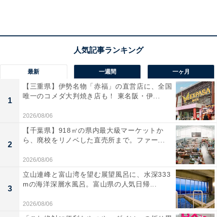
駒と盤は完全木製。駒箱は駒台としても使える
9×9マスの本将棋はまだ難しいと感じる方でも、気軽に
最新
一週間
一ヶ月
遊ぶことができます。
【三重県】伊勢名物「赤福」の直営店に、全国
唯一のコメダ大判焼き店も！ 東名阪・伊...
1
2026/08/06
【千葉県】918㎡の県内最大級マーケットか
ら、廃校をリノベした直売所まで。ファー...
2
2026/08/06
立山連峰と富山湾を望む展望風呂に、水深333
mの海洋深層水風呂。富山県の人気日帰...
3
2026/08/06