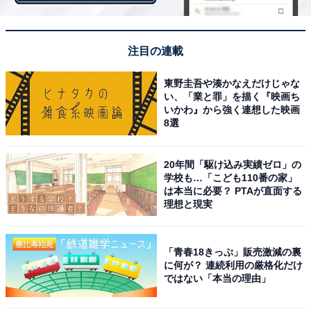
注目の連載
東野圭吾や湊かなえだけじゃな
い、「業と罪」を描く『映画ち
いかわ』から強く連想した映画
8選
ついたてで隠して駒を配置する「自由配置将棋」
20年間「駆け込み実績ゼロ」の
運の要素や戦略性も必要なので、さらに奥深い将棋の面
学校も…「こども110番の家」
は本当に必要？ PTAが直面する
白さを味わうことができます。
理想と現実
「青春18きっぷ」販売激減の裏
に何が？ 連続利用の厳格化だけ
ではない「本当の理由」