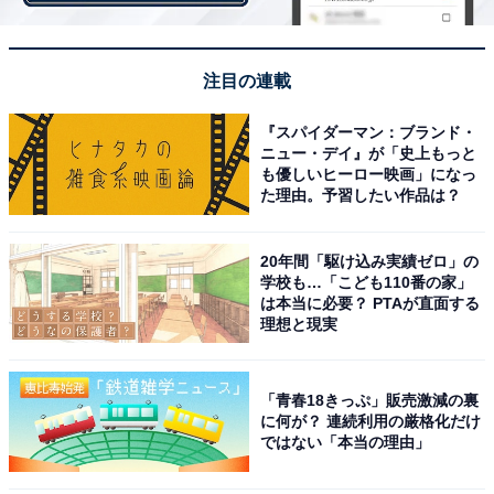
と、女性の中で最も少ない増加率でした。
注目の連載
『スパイダーマン：ブランド・
ニュー・デイ』が「史上もっと
も優しいヒーロー映画」になっ
た理由。予習したい作品は？
20年間「駆け込み実績ゼロ」の
学校も…「こども110番の家」
は本当に必要？ PTAが直面する
理想と現実
「青春18きっぷ」販売激減の裏
に何が？ 連続利用の厳格化だけ
コロナ関連以外でのストレス、女性1位は「周りの
ではない「本当の理由」
人のマナー」