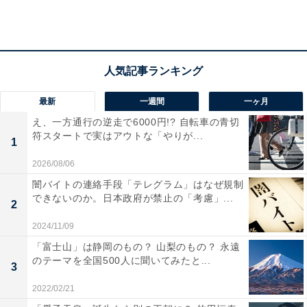
最もストレスを感じている層は30代・40代の女性
最新
一週間
一ヶ月
え、一方通行の逆走で6000円!? 自転車の青切
符スタートで実はアウトな「やりが...
1
2026/08/06
闇バイトの連絡手段「テレグラム」はなぜ規制
できないのか。日本政府が禁止の「考慮」...
2
2024/11/09
「富士山」は静岡のもの？ 山梨のもの？ 永遠
のテーマを全国500人に聞いてみたと...
3
2022/02/21