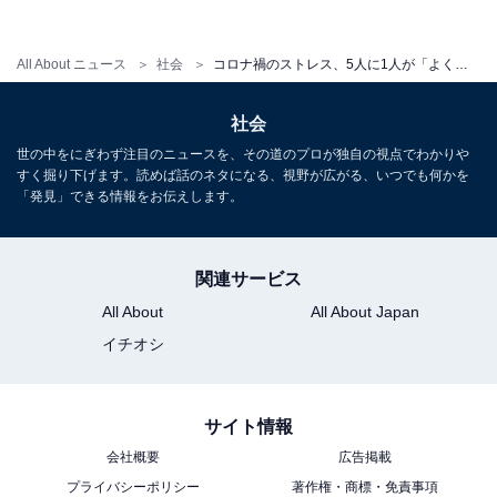
「自分自身の将来」「自分の体調管理・栄養管理」が続
きました。「自分自身の将来」は女性の10代・20代では
All About ニュース
社会
コロナ禍のストレス、5人に1人が「よく感じる」……最もストレスを感じているのは30～40代女性
過半数、男性では20代・30代が40％を超え、若年での高
さが目立ちました。
社会
世の中をにぎわず注目のニュースを、その道のプロが独自の視点でわかりや
すく掘り下げます。読めば話のネタになる、視野が広がる、いつでも何かを
コロナ禍でおうち時間が増えたことにより「家事
「発見」できる情報をお伝えします。
ストレス」も増加
関連サービス
All About
All About Japan
イチオシ
サイト情報
会社概要
広告掲載
プライバシーポリシー
著作権・商標・免責事項