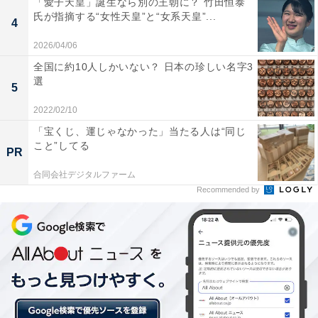
「愛子天皇」誕生なら別の王朝に？ 竹田恒泰
氏が指摘する“女性天皇”と“女系天皇”...
4
2026/04/06
全国に約10人しかいない？ 日本の珍しい名字3
選
5
30代・40代の女性でストレスを感じている人は7割超え
2022/02/10
現在、最もストレスを感じている層は30代・40代の女性
「宝くじ、運じゃなかった」当たる人は“同じ
で、いずれも7割を超えています。特に40代女性でスト
こと”してる
PR
レスを感じている人は、2019年のコロナ禍前より25.6ポ
合同会社デジタルファーム
イントも増えています。
Recommended by
コロナ禍でストレスを感じる人の割合が最も増えたの
は、シニア層でした。60代・70代の男女ともに、コロナ
禍前と比べて20ポイント以上上昇しています。唯一、現
在ストレスを感じる人の割合が2019年を下回ったのは20
代男性。20代女性も現在と2019年の差は＋5.0ポイント