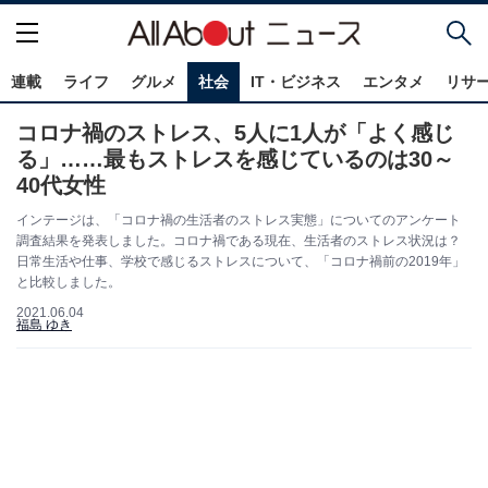
連載
ライフ
グルメ
社会
IT・ビジネス
エンタメ
リサ
コロナ禍のストレス、5人に1人が「よく感じ
る」……最もストレスを感じているのは30～
40代女性
インテージは、「コロナ禍の生活者のストレス実態」についてのアンケート
調査結果を発表しました。コロナ禍である現在、生活者のストレス状況は？
日常生活や仕事、学校で感じるストレスについて、「コロナ禍前の2019年」
と比較しました。
2021.06.04
福島 ゆき