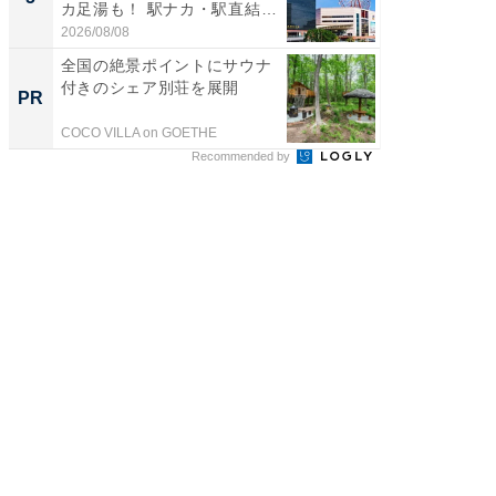
カ足湯も！ 駅ナカ・駅直結
層水風
ス...
帰...
2026/08/08
2026/08/0
全国の絶景ポイントにサウナ
全国の
付きのシェア別荘を展開
付きの
PR
PR
COCO VILLA on GOETHE
COCO VIL
Recommended by