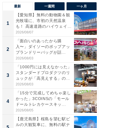
最新
一週間
一ヶ月
【愛知県】無料の動物園＆観
【兵庫
光牧場に、市初の天然温泉
ーメン
1
1
も！ 高速道路のハイウェイオ
再現した
ア...
道...
2026/08/07
2026/08/0
「面白いのあったから購
【三重
入〜」ダイソーのポップアッ
の直営
2
2
プランドリーバッグが話
ダ大判焼
題。“さま...
伊...
2026/08/03
2026/08/0
「1000円には見えなかった」
【千葉県
スタンダードプロダクツのリ
級マー
3
3
ュックが「高見えする」の...
ノベし
ー...
2026/08/03
2026/08/0
「15分で完成してめちゃ楽し
「100
かった」3COINSの「モール
スタン
4
4
ドールトレカケースキッ...
ュックが
2026/08/05
2026/08/0
【鹿児島県】桜島を望む駅ビ
立山連
ルの大観覧車に、無料の駅ナ
風呂に、
5
5