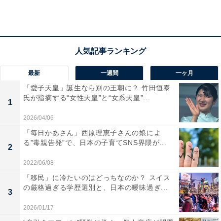
最新
一週間
一ヶ月
「愛子天皇」誕生なら別の王朝に？ 竹田恒泰
氏が指摘する“女性天皇”と“女系天皇”...
1
2026/04/06
「毎日かあさん」西原理恵子さんの娘によ
る”毒親告発”で、日本の子育てSNS界隈が...
2
資産価値が落ちやすい駅【単身編】ランキング（リーウェイズ調べ）
2022/06/08
資産価値が落ちやすい駅の1位は、JR横浜線の「八王
「移民」に冷たいのはどっちなのか？ スイス
子」。2位は、京王線「京王八王子」、3位はJR南武線
の厳格過ぎる学歴選別と、日本の曖昧過ぎ...
3
「西国立」でした。
2026/01/17