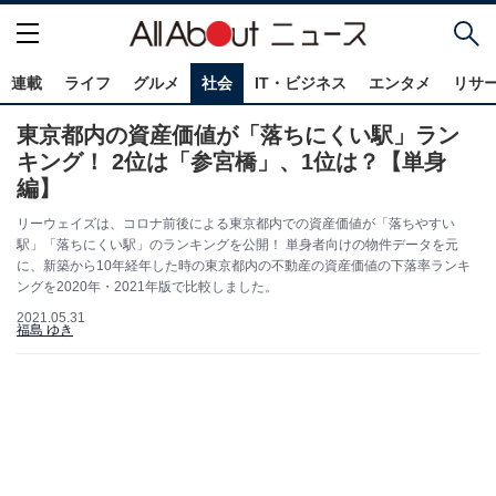
連載
ライフ
グルメ
社会
IT・ビジネス
エンタメ
リサ
東京都内の資産価値が「落ちにくい駅」ラン
キング！ 2位は「参宮橋」、1位は？【単身
編】
リーウェイズは、コロナ前後による東京都内での資産価値が「落ちやすい
駅」「落ちにくい駅」のランキングを公開！ 単身者向けの物件データを元
に、新築から10年経年した時の東京都内の不動産の資産価値の下落率ランキ
ングを2020年・2021年版で比較しました。
2021.05.31
福島 ゆき