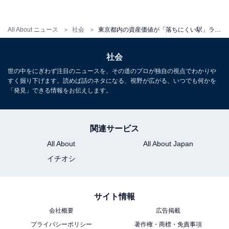
All About ニュース
社会
東京都内の資産価値が「落ちにくい駅」ランキング！ 2位は「参宮橋」、1位は？【単身編】
社会
世の中をにぎわず注目のニュースを、その道のプロが独自の視点でわかりや
すく掘り下げます。読めば話のネタになる、視野が広がる、いつでも何かを
「発見」できる情報をお伝えします。
関連サービス
All About
All About Japan
イチオシ
サイト情報
会社概要
広告掲載
プライバシーポリシー
著作権・商標・免責事項