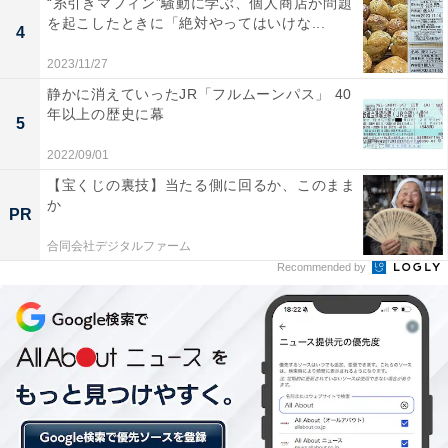
“糸引きマフィン”騒動に学ぶ、個人商店が問題
資産価値下落率の算出方法は、範囲は都内、最寄り駅か
を起こしたときに「絶対やってはいけな...
4
ら徒歩10分の物件を想定、単身者向け物件として、広さ
25平米、所在階5階、鉄筋コンクリート造の標準的なマ
2023/11/27
ンションを想定、新築時の賃料・10年後の賃料・新築時
静かに消えていったJR「フルムーンパス」 40
年以上の歴史に幕
の利回り・10年後の利回りを、それぞれ深層学習（ディ
5
ープラーニング）の手法を用いて、2020年、2021年と
2022/09/01
も、4月2日時点で算出しています。
【宝くじの裏技】当たる側に回るか、このまま
か
PR
世論では不動産価格の2極化が叫ばれていますが、コロ
合同会社デジタルファーム
ナ前後による不動産資産価値の面で比較すると、中央値
Recommended by
に収斂している傾向があることがわかり、資産価値の2
極化に歯止めがかかる傾向にあることがうかがえます。
【おすすめ記事】
・
東京都内の資産価値が「落ちにくい駅」2位は「上野御