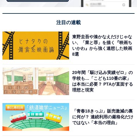
徒町」、1位は？ 【ファミリー編】
・
神奈川県の住みここち「駅」ランキング！ 2位「元町・
注目の連載
中華街」、1位は…？
・
東野圭吾や湊かなえだけじゃな
い、「業と罪」を描く『映画ち
年収1000万円超えの人が選ぶ東京23区の「住みたい街」
いかわ』から強く連想した映画
ランキング！ 2位「新宿」、1位は？
8選
・
東京23区の「人気の駅ランキング」 2位は「池袋」 、1
20年間「駆け込み実績ゼロ」の
学校も…「こども110番の家」
位は？
は本当に必要？ PTAが直面する
理想と現実
【関連リンク】
・
プレスリリース
「青春18きっぷ」販売激減の裏
に何が？ 連続利用の厳格化だけ
ではない「本当の理由」