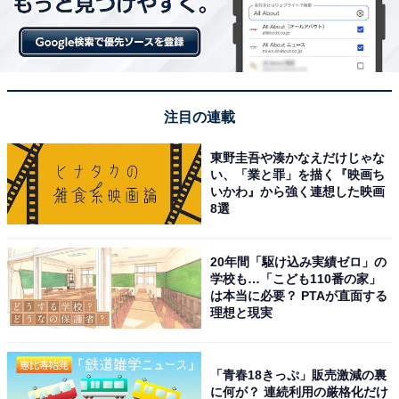
注目の連載
東野圭吾や湊かなえだけじゃな
い、「業と罪」を描く『映画ち
いかわ』から強く連想した映画
8選
20年間「駆け込み実績ゼロ」の
学校も…「こども110番の家」
は本当に必要？ PTAが直面する
理想と現実
「青春18きっぷ」販売激減の裏
に何が？ 連続利用の厳格化だけ