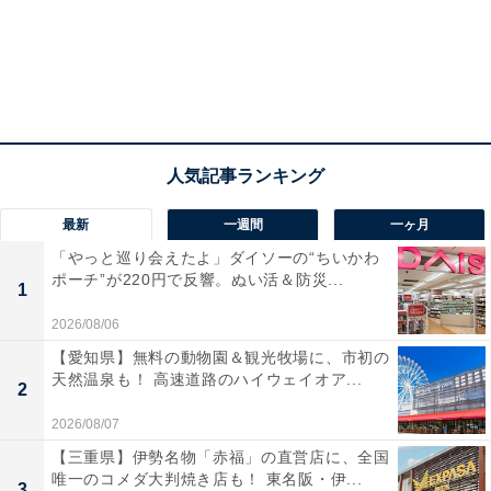
最新
一週間
一ヶ月
「やっと巡り会えたよ」ダイソーの“ちいかわ
ポーチ”が220円で反響。ぬい活＆防災...
1
2026/08/06
【愛知県】無料の動物園＆観光牧場に、市初の
天然温泉も！ 高速道路のハイウェイオア...
2
2026/08/07
【三重県】伊勢名物「赤福」の直営店に、全国
唯一のコメダ大判焼き店も！ 東名阪・伊...
3