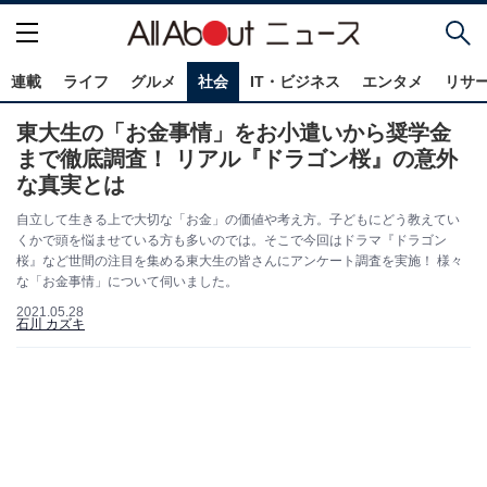
連載
ライフ
グルメ
社会
IT・ビジネス
エンタメ
リサ
東大生の「お金事情」をお小遣いから奨学金
まで徹底調査！ リアル『ドラゴン桜』の意外
な真実とは
自立して生きる上で大切な「お金」の価値や考え方。子どもにどう教えてい
くかで頭を悩ませている方も多いのでは。そこで今回はドラマ『ドラゴン
桜』など世間の注目を集める東大生の皆さんにアンケート調査を実施！ 様々
な「お金事情」について伺いました。
2021.05.28
石川 カズキ