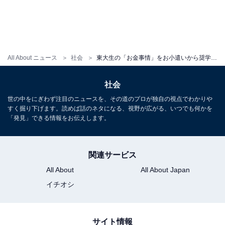
All About ニュース
社会
東大生の「お金事情」をお小遣いから奨学金まで徹底調査！ リアル『ドラゴン桜』の意外な真実とは
社会
世の中をにぎわず注目のニュースを、その道のプロが独自の視点でわかりや
すく掘り下げます。読めば話のネタになる、視野が広がる、いつでも何かを
「発見」できる情報をお伝えします。
関連サービス
All About
All About Japan
イチオシ
サイト情報