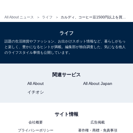
グラスコーヒーサーバー（箱つき）
数量限定のため、なくなり次第終了となります。気にな
All About ニュース
ライフ
カルディ、コーヒー豆1500円以上を買うと豪華グッズがもらえるキャンペーンを実施中
る方はお早めに！
ライフ
話題の生活雑貨やファッション、お出かけスポット情報など、暮らしがもっ
と楽しく、豊かになるヒントが満載。編集部が独自調査した、気になる他人
【おすすめ記事】
のライフスタイル事情も公開しています。
・
SNSでも話題！ カルディで品切れ続く「マリトッツォ」
関連サービス
その味は？
All About
All About Japan
・
イチオシ
ようやくゲットしたカルディのレア商品「カズチー」。
早速食べてみた
サイト情報
・
会社概要
広告掲載
どうして注目しない!? カルディでコスパがいいのはバッ
プライバシーポリシー
著作権・商標・免責事項