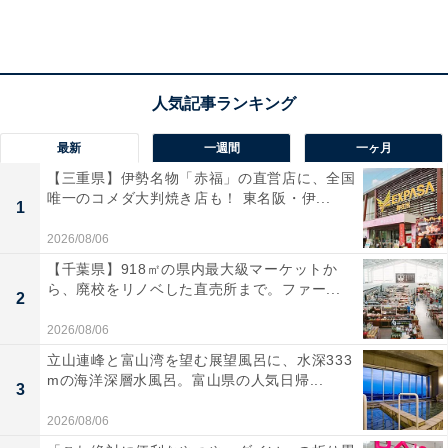
最新
一週間
一ヶ月
【三重県】伊勢名物「赤福」の直営店に、全国
唯一のコメダ大判焼き店も！ 東名阪・伊...
1
2026/08/06
コーヒーサービスのコーヒーポットとカップ
【千葉県】918㎡の県内最大級マーケットか
ら、廃校をリノベした直売所まで。ファー...
2
3. コーヒードリッパー＆メジャースプーン
2026/08/06
立山連峰と富山湾を望む展望風呂に、水深333
mの海洋深層水風呂。富山県の人気日帰...
3
2026/08/06