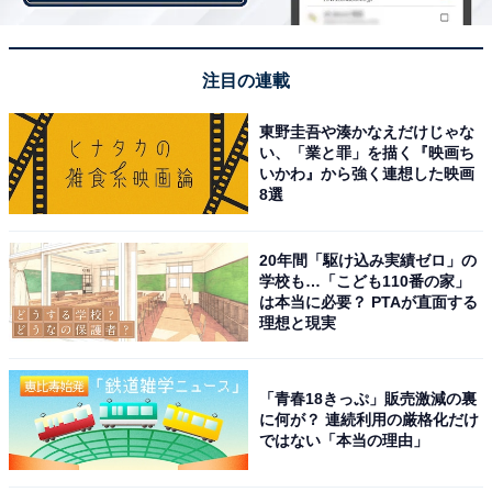
注目の連載
東野圭吾や湊かなえだけじゃな
い、「業と罪」を描く『映画ち
いかわ』から強く連想した映画
8選
20年間「駆け込み実績ゼロ」の
学校も…「こども110番の家」
は本当に必要？ PTAが直面する
理想と現実
「青春18きっぷ」販売激減の裏
に何が？ 連続利用の厳格化だけ
セラミックコーヒーミル
ではない「本当の理由」
5. グラスコーヒーサーバー（箱つき）