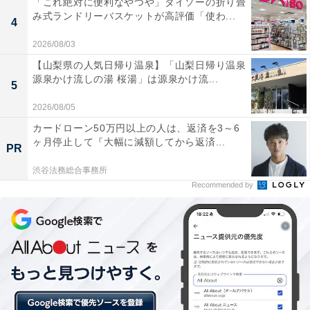
「これ絶対に便利なやつや」ダイソーの折り畳
み式ランドリーバスケットが高評価「使わ...
4
2026/08/03
【山梨県の人気日帰り温泉】「山梨日帰り温泉
源泉かけ流しの湯 桜湯」は源泉かけ流...
5
2026/08/05
カードローン50万円以上の人は、返済を3～6
ヶ月停止して『大幅に減額してから返済...
PR
渋谷法務総合事務所
Recommended by
コーヒードリッパー＆メジャースプーン
4. セラミックコーヒーミル