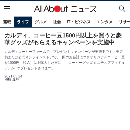
連載
ライフ
グルメ
社会
IT・ビジネス
エンタメ
リサ
カルディ、コーヒー豆1500円以上を買うと豪
華グッズがもらえるキャンペーンを実施中
カルディコーヒーファームで、プレゼントキャンペーンが実施中です。実店
舗または公式オンラインストアで、1回のお会計につきオリジナルコーヒー豆
を1500円（税込）以上購入した方に、「コーヒーグッズ ミニチュアフィギュ
ア」が1つプレゼントされます。
2021.05.24
柿崎 真英