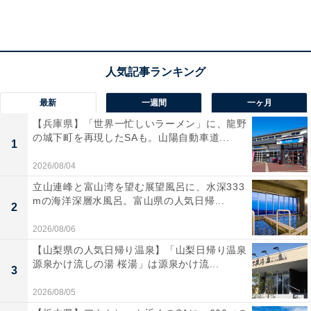
います。菓子パンというよりも、やはりスイーツとして
の立ち位置なのでしょう。見た目が可愛らしくて、手に
取りたくなります。
カルディでは冷凍の状態で販売されていて、マリトッツ
ォが並ぶはずのケースはほとんどいつも空。入荷待ちと
最新
一週間
一ヶ月
なっていることが多いので、それだけ人気のアイテムな
【兵庫県】「世界一忙しいラーメン」に、龍野
の城下町を再現したSAも。山陽自動車道...
のだなと思っていました。
1
2026/08/04
カルディのマリトッツォは、一般的なハンバーガーより
立山連峰と富山湾を望む展望風呂に、水深333
も小さなサイズです。ハンバーガーよりも小さく、マカ
mの海洋深層水風呂。富山県の人気日帰...
2
ロンよリは大きいなと筆者は思いましたね。
2026/08/06
【山梨県の人気日帰り温泉】「山梨日帰り温泉
源泉かけ流しの湯 桜湯」は源泉かけ流...
3
2026/08/05