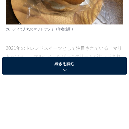
カルディで人気のマリトッツォ（筆者撮影）
2021年のトレンドスイーツとして注目されている「マリ
トッツォ」。マルッとしたパンにクリームがサンドされ
続きを読む
ていて、可愛らしさ抜群です。最近では食べられるお店
も増えてきたのですが、カルディでも販売されていまし
た。でも、オンラインでもお店でも品切れ状態……。そ
んな中でようやく巡り合うことができました！
「マリトッツォ」とは？