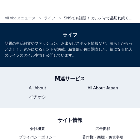
All About ニュース
ライフ
SNSでも話題！ カルディで品切れ続く「マリトッツォ」 その味は？
ライフ
話題の生活雑貨やファッション、お出かけスポット情報など、暮らしがもっ
と楽しく、豊かになるヒントが満載。編集部が独自調査した、気になる他人
のライフスタイル事情も公開しています。
関連サービス
All About
All About Japan
イチオシ
フルーツをサンドしてもOK（筆者撮影）
サンドされているのは生クリームだけで、フルーツは入
サイト情報
っていません。もしフルーツがあるならば、自分でサン
会社概要
広告掲載
ドしてもいいかもしれませんね。筆者はいちごをサンド
プライバシーポリシー
著作権・商標・免責事項