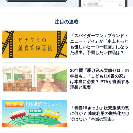
注目の連載
『スパイダーマン：ブランド・
ニュー・デイ』が「史上もっと
も優しいヒーロー映画」になっ
た理由。予習したい作品は？
生クリームがサンド（筆者撮影）
20年間「駆け込み実績ゼロ」の
学校も…「こども110番の家」
サンドされている生クリームは、甘すぎることなく上品
は本当に必要？ PTAが直面する
な印象でした。冷蔵庫で解凍した直後に食べたので、生
理想と現実
クリームは冷たい状態。まさにスイーツ感覚でした。パ
ンはあまりしっとりしていなくて、少しパサつきも感じ
「青春18きっぷ」販売激減の裏
ました。冷凍したものを解凍したからかもしれません
に何が？ 連続利用の厳格化だけ
ではない「本当の理由」
ね。