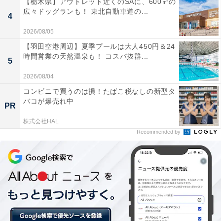
【栃木県】アウトレット近くのSAに、600㎡の
広々ドッグランも！ 東北自動車道の...
4
2026/08/05
【羽田空港周辺】夏季プールは大人450円＆24
時間営業の天然温泉も！ コスパ抜群...
5
2026/08/04
コンビニで買うのは損！たばこ税なしの新型タ
バコが爆売れ中
PR
株式会社HAL
生クリームは上品な甘さ
Recommended by