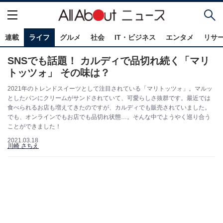
連載
ライフ
グルメ
社会
IT・ビジネス
エンタメ
リサ
SNSでも話題！ カルディで品切れ続く「マリ
トッツォ」 その味は？
2021年のトレンドスイーツとして注目されている「マリトッツォ」。マルッ
としたパンにクリームがサンドされていて、可愛らしさ抜群です。最近では
食べられるお店も増えてきたのですが、カルディでも販売されていました。
でも、オンラインでもお店でも品切れ状態…。そんな中でようやく巡り合う
ことができました！
2021.03.18
川崎 さちえ