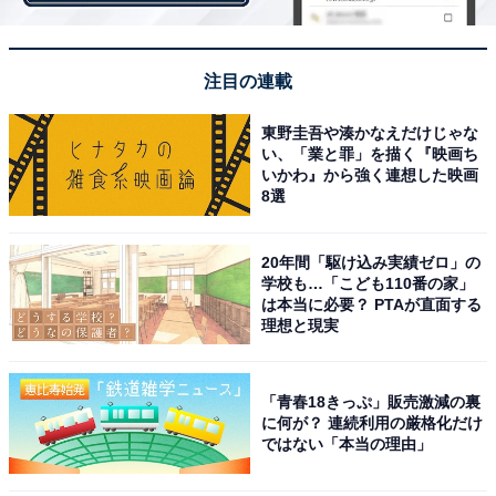
けっこうしっとりしている（筆者撮影）
欲を言うならば、ドーナツに抹茶がかかっていたら最高
注目の連載
なのですが、このあたりは抹茶感をどう出していくかの
微妙な問題なのだと思いました。もしリニューアルされ
東野圭吾や湊かなえだけじゃな
い、「業と罪」を描く『映画ち
るならば、抹茶かけをお願いしたいです。お値段は127
いかわ』から強く連想した映画
円（税込）です。
8選
20年間「駆け込み実績ゼロ」の
学校も…「こども110番の家」
は本当に必要？ PTAが直面する
理想と現実
「青春18きっぷ」販売激減の裏
に何が？ 連続利用の厳格化だけ
ではない「本当の理由」