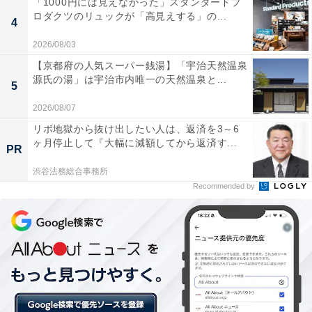
「1000円には見えなかった」スタンダードプ
ロダクツのリュックが「高見えする」の...
4
2026/08/03
【京都府の人気スーパー銭湯】「宇治天然温泉
小豆がトッピング（筆者撮影）
源氏の湯」は宇治市内唯一の天然温泉と...
5
2026/08/07
リボ地獄から抜け出したい人は、返済を3～6
ヶ月停止して『大幅に減額してから返済す...
PR
渋谷法務総合事務所
Recommended by