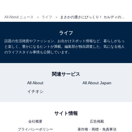
All About ニュース
ライフ
まさかの濃さにびっくり！ カルディの抹茶スイーツ3選
濃厚抹茶ショコラ（筆者撮影）
ライフ
商品名に「濃厚」とあるので、まさに濃厚な抹茶のショ
話題の生活雑貨やファッション、お出かけスポット情報など、暮らしがもっ
コラです。ブライニーのような感じですね。
と楽しく、豊かになるヒントが満載。編集部が独自調査した、気になる他人
のライフスタイル事情も公開しています。
関連サービス
All About
All About Japan
イチオシ
サイト情報
会社概要
広告掲載
プライバシーポリシー
著作権・商標・免責事項