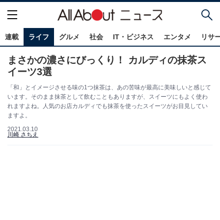
連載
ライフ
グルメ
社会
IT・ビジネス
エンタメ
リサ
まさかの濃さにびっくり！ カルディの抹茶ス
イーツ3選
「和」とイメージさせる味の1つ抹茶は、あの苦味が最高に美味しいと感じて
います。そのまま抹茶として飲むこともありますが、スイーツにもよく使わ
れますよね。人気のお店カルディでも抹茶を使ったスイーツがお目見してい
ますよ。
2021.03.10
川崎 さちえ