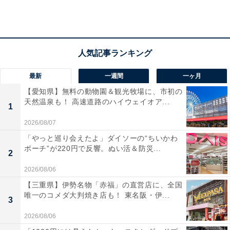
北海道焼きドーナツ 抹茶小豆(筆者撮影）
カルディの和の食材を担当している「もへじ」のスイー
ツです。抹茶味の焼きドーナツです。揚げドーナツでは
最新
一週間
一ヶ月
ないので、油っぽさはありません。そして小豆がトッピ
【愛知県】無料の動物園＆観光牧場に、市初の
ングされていて、抹茶の味もしっかりします。
天然温泉も！ 高速道路のハイウェイオア...
1
2026/08/07
「やっと巡り会えたよ」ダイソーの“ちいかわ
ポーチ”が220円で反響。ぬい活＆防災...
2
2026/08/06
【三重県】伊勢名物「赤福」の直営店に、全国
唯一のコメダ大判焼き店も！ 東名阪・伊...
3
2026/08/06