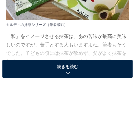
カルディの抹茶シリーズ（筆者撮影）
「和」をイメージさせる抹茶は、あの苦味が最高に美味
しいのですが、苦手とする人もいますよね。筆者もそう
でした。子どもの頃には抹茶が飲めず、父がよく抹茶を
茶道でたてていたのですが、泡が美味しそうに見えるも
続きを読む
のの、実際には苦くて苦くて。それが大人になり、今で
はすっかり多少の苦味では満足できないくらいになって
しまいましたね。
そんな抹茶ですが、抹茶として飲むのはもちろん、スイ
ーツにもよく使われますよね。人気のお店カルディコー
ヒーファーム（以下、カルディ）でも抹茶を使ったスイ
ーツがお目見していますよ。お手頃価格で買えて美味し