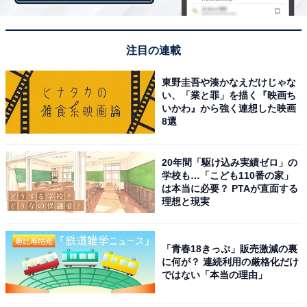
注目の連載
東野圭吾や湊かなえだけじゃな
カズチー、実食！
い、「業と罪」を描く『映画ち
いかわ』から強く連想した映画
8選
20年間「駆け込み実績ゼロ」の
学校も…「こども110番の家」
は本当に必要？ PTAが直面する
理想と現実
「青春18きっぷ」販売激減の裏
に何が？ 連続利用の厳格化だけ
ではない「本当の理由」