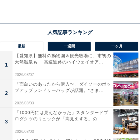
カズチーのコスパは決して良くないけれど
筆者がカズチーを知ったのは、夫が騒いでいたからで
す。「どうやらレア商品があるらしいぞ」と。そのタイ
最新
一週間
一ヶ月
ミングでカルディのオンラインショップを見たら、カズ
【愛知県】無料の動物園＆観光牧場に、市初の
チーはありました（今思えば、偶然入荷したタイミング
天然温泉も！ 高速道路のハイウェイオア...
1
だったのだと思います）。「え？ あるけど」と思ったの
2026/08/07
ですが、値段を見て何も言わないことに。7個しか入っ
「面白いのあったから購入〜」ダイソーのポッ
ていないのに475円（税込）もするんですよね。しかも
プアップランドリーバッグが話題。“さま...
2
送料も冷蔵便で高くなるので、一体いくらのチーズな
2026/08/03
の？と思ったら、夫には言わない方が絶対いいと思った
わけです。
「1000円には見えなかった」スタンダードプ
ロダクツのリュックが「高見えする」の...
3
2026/08/03
その後もずっと在庫なしになっていました。そうなる