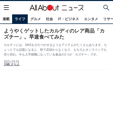
連載
ライフ
グルメ
社会
IT・ビジネス
エンタメ
リサ
ようやくゲットしたカルディのレア商品「カ
ズチー」。早速食べてみた
カルディには、SNSをざわつかせるようなアイテムがたくさんあります。ち
ょっとでも話題になると、秒で店頭からなくなり、もちろんオンラインでも
売り切れ。今も入手困難になっている食品の1つが「カズチー」です。
2021.03.01
川崎 さちえ