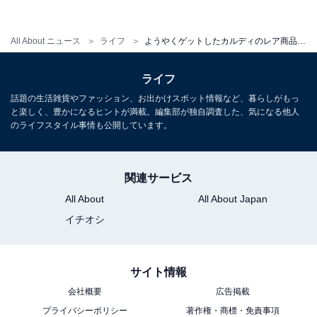
All About ニュース
ライフ
ようやくゲットしたカルディのレア商品「カズチー」。早速食べてみた
ライフ
数の子が入っている（筆者撮影）
話題の生活雑貨やファッション、お出かけスポット情報など、暮らしがもっ
一気に食べるのはもったいないという気持ちになってし
と楽しく、豊かになるヒントが満載。編集部が独自調査した、気になる他人
まい、まずは半分。最初はスモークチーズの味がしまし
のライフスタイル事情も公開しています。
た。でもチーズがスモークされているのではなくて、数
の子が薫製になっています。その香りがチーズに移った
関連サービス
ようですね。数の子のプチプチした食感があり、甘さも
All About
All About Japan
感じられます。チーズ自体は口の中で溶けるような感じ
イチオシ
でした。
サイト情報
なるほど、これは美味しい。
会社概要
広告掲載
プライバシーポリシー
著作権・商標・免責事項