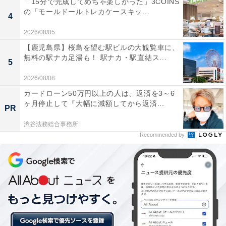
「15分で完成してめちゃ楽しかった」3COINS
と、「そんなに人気なのかな」と思うようになって筆者
の「モールドールトレカケースキッ...
4
自身も興味が湧いてきてしまったのです。そんなある
2026/08/05
日、カルディのお店に行ってみてびっくり。カズチーが
【鹿児島県】桜島を望む駅ビルの大観覧車に、
並んでいたのです！ 500円近くするので、普段の筆者な
無料の駅ナカ足湯も！ 駅ナカ・駅直結ス...
5
ら目もくれないのですが、これは別。迷わずカゴに入れ
てしまいました。そしてやっと食することができたわけ
2026/08/08
です。
カードローン50万円以上の人は、返済を3～6
ヶ月停止して『大幅に減額してから返済...
PR
渋谷法務総合事務所
Recommended by