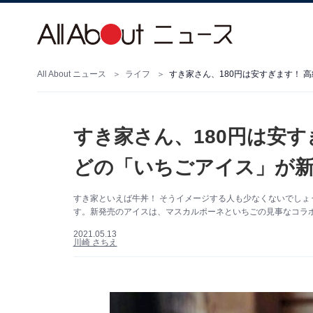
All About ニュース
ライフ
すき家さん、180円は安すぎます！ 
すき家さん、180円は安
どの「いちごアイス」が
すき家といえば牛丼！ そうイメージする人も少なくないでし
す。新発売のアイスは、マスカルポーネといちごの見事なコラ
2021.05.13
川崎 さちえ