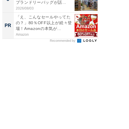
プランドリーバッグが話
リーバ
題。“さま...
わ...
2026/08/03
2026/08/0
「え、こんなセールやってた
Amaz
の？」80％OFF以上が続々登
0%OF
PR
PR
場！Amazonの本気が...
Amazon
Amazon
Recommended by