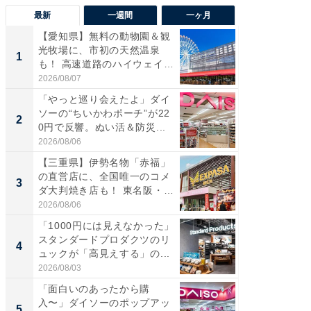
最新
一週間
一ヶ月
【愛知県】無料の動物園＆観
【兵庫
光牧場に、市初の天然温泉
ーメン
1
1
も！ 高速道路のハイウェイオ
再現した
ア...
道...
2026/08/07
2026/08/0
「やっと巡り会えたよ」ダイ
【三重
ソーの“ちいかわポーチ”が22
の直営
2
2
0円で反響。ぬい活＆防災...
ダ大判焼
伊...
2026/08/06
2026/08/0
【三重県】伊勢名物「赤福」
【千葉県
の直営店に、全国唯一のコメ
級マー
3
3
ダ大判焼き店も！ 東名阪・
ノベし
伊...
ー...
2026/08/06
2026/08/0
「1000円には見えなかった」
立山連
スタンダードプロダクツのリ
風呂に、
4
4
ュックが「高見えする」の...
層水風
帰...
2026/08/03
2026/08/0
「面白いのあったから購
「これ
入〜」ダイソーのポップアッ
ダイソ
5
5