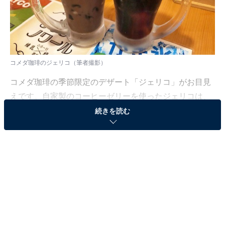
コメダ珈琲のジェリコ（筆者撮影）
コメダ珈琲の季節限定のデザート「ジェリコ」がお目見
えです。自家製のコーヒーゼリーを使ったジェリコは、
毎年人気になるデザートドリンク。2021年は元祖に加え
続きを読む
て「リッチショコラ」「抹茶ミルク」が仲間入りしてい
ます。
元祖も相変わらずの美味しさなのか、そして新作の味
は？ 気になって仕方ないので、さっそくコメダ珈琲に行
ってきました！