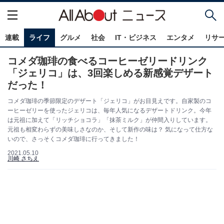
連載
ライフ
グルメ
社会
IT・ビジネス
エンタメ
リサ
コメダ珈琲の食べるコーヒーゼリードリンク
「ジェリコ」は、3回楽しめる新感覚デザート
だった！
コメダ珈琲の季節限定のデザート「ジェリコ」がお目見えです。自家製のコ
ーヒーゼリーを使ったジェリコは、毎年人気になるデザートドリンク。今年
は元祖に加えて「リッチショコラ」「抹茶ミルク」が仲間入りしています。
元祖も相変わらずの美味しさなのか、そして新作の味は？ 気になって仕方な
いので、さっそくコメダ珈琲に行ってきました！
2021.05.10
川崎 さちえ