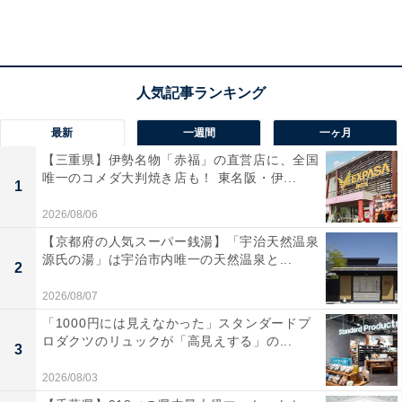
今回注文したのは「元祖」と2021年の新作「ショコラリ
ッチ」です。まずは元祖。自家製のコーヒーゼリーとコ
ーヒーの上に、クリームがたっぷりと乗っています。ち
なみに、グラスの高さは20cmを超えるでしょうか。画像
は、コメダ珈琲のテーブルにあるナプキンと高さを比較
最新
一週間
一ヶ月
しています。
【三重県】伊勢名物「赤福」の直営店に、全国
唯一のコメダ大判焼き店も！ 東名阪・伊...
1
2026/08/06
【京都府の人気スーパー銭湯】「宇治天然温泉
源氏の湯」は宇治市内唯一の天然温泉と...
2
2026/08/07
「1000円には見えなかった」スタンダードプ
ロダクツのリュックが「高見えする」の...
3
2026/08/03