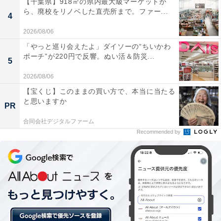
【千葉県】918㎡の県内最大級マーケットか
ら、廃校をリノベした直売所まで。ファー...
4
2026/08/06
「やっと巡り会えたよ」ダイソーの“ちいかわ
ポーチ”が220円で反響。ぬい活＆防災...
甘すぎないクリーム（筆者撮影）
5
2026/08/06
まずは、クリームを1口。クリームだけで楽しむのが元
【宝くじ】このままの買い方で、本当に当たる
祖ジェリコの「楽しみ方その1」ですよね。
と思いますか
PR
合同会社デジタルファーム
Recommended by