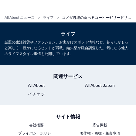
All About ニュース
ライフ
コメダ珈琲の食べるコーヒーゼリードリンク「ジェリコ」は、3回楽しめる新感覚デザートだった！
ライフ
話題の生活雑貨やファッション、お出かけスポット情報など、暮らしがもっ
と楽しく、豊かになるヒントが満載。編集部が独自調査した、気になる他人
のライフスタイル事情も公開しています。
関連サービス
All About
All About Japan
ショコラリッチ（筆者撮影）
イチオシ
次は、ショコラリッチです。こちらも、3回楽しめます
よ。まずは「楽しみ方その1」クリームだけを味わって
サイト情報
みたいところ。
会社概要
広告掲載
プライバシーポリシー
著作権・商標・免責事項