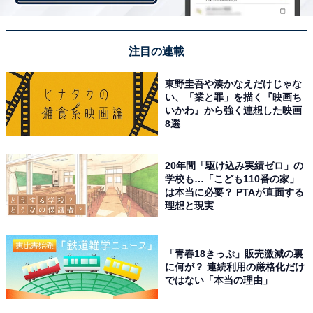
注目の連載
まずはクリームを1口（筆者撮影）
東野圭吾や湊かなえだけじゃな
い、「業と罪」を描く『映画ち
食べてみると甘すぎない、しつこくないクリームです。
いかわ』から強く連想した映画
8選
ストローを使って、コーヒーゼリーを食べます。まだク
リームが混じっていないので、コーヒーゼリーその物の
味を楽しめます。これが元祖ジェリコの「楽しみ方その
20年間「駆け込み実績ゼロ」の
学校も…「こども110番の家」
2」。
は本当に必要？ PTAが直面する
理想と現実
最後は、クリームとコーヒーゼリーを混ぜます。これが
「楽しみ方その3」です。苦味のあるコーヒーゼリー
「青春18きっぷ」販売激減の裏
と、クリームの甘味がすごくよく合います。スプーンを
に何が？ 連続利用の厳格化だけ
ではない「本当の理由」
使うと、クリームがかかったコーヒーゼリーが食べられ
ます。