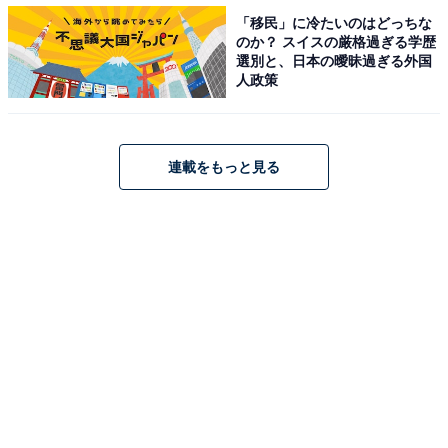
「移民」に冷たいのはどっちな
第2弾は、人力車の「時代屋」および「東京力車」との
のか？ スイスの厳格過ぎる学歴
コラボレーションです。4月30日（金）から5月30日
選別と、日本の曖昧過ぎる外国
人政策
（日）まで、浅草の代名詞ともいえる人力車の車夫たち
が「ユニクロ 浅草」のロゴが入った法被（はっぴ）を着
て、浅草の街を駆け回ります。
連載をもっと見る