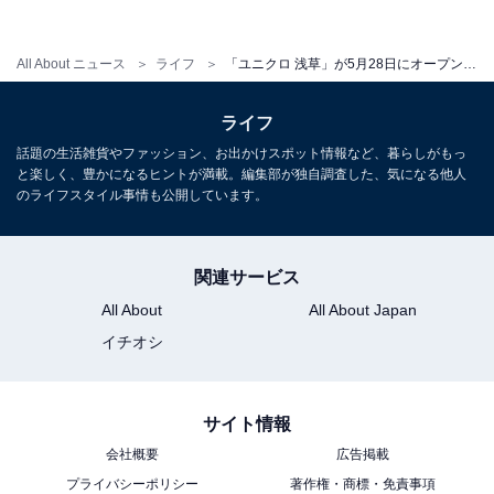
All About ニュース
ライフ
「ユニクロ 浅草」が5月28日にオープン！ ジャンボめろんぱんや人力車など浅草エリアでのコラボも続々
ライフ
話題の生活雑貨やファッション、お出かけスポット情報など、暮らしがもっ
「千社札」をモチーフにしたロゴ入りのアイテムでおもてなし
と楽しく、豊かになるヒントが満載。編集部が独自調査した、気になる他人
のライフスタイル事情も公開しています。
また、近隣店舗のスタッフがユニクロのロゴ入りTシャ
関連サービス
ツを着用したり、使用するコースターにもユニクロのロ
ゴを加えたりと、今後も地元の方々とのコラボ企画が予
All About
All About Japan
定されているということです。
イチオシ
サイト情報
【おすすめ記事】
会社概要
広告掲載
プライバシーポリシー
著作権・商標・免責事項