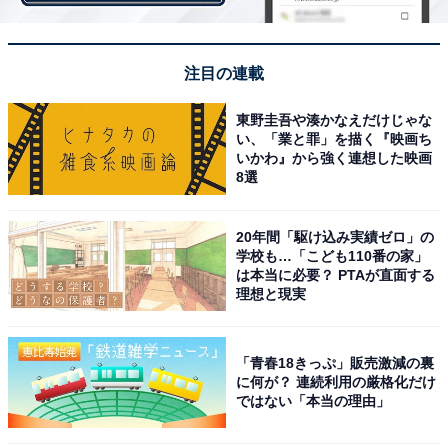
注目の連載
東野圭吾や湊かなえだけじゃな
い、「業と罪」を描く『映画ち
いかわ』から強く連想した映画
8選
20年間「駆け込み実績ゼロ」の
学校も…「こども110番の家」
は本当に必要？ PTAが直面する
理想と現実
「青春18きっぷ」販売激減の裏
に何が？ 連続利用の厳格化だけ
ではない「本当の理由」
「時代屋」および「東京力車」とのコラボレーション