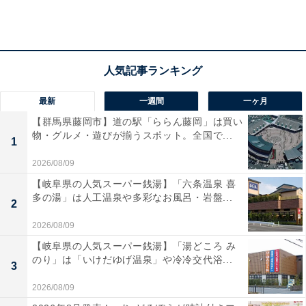
浅草エリアでのコラボレーションも続々
最新
一週間
一ヶ月
【群馬県藤岡市】道の駅「ららん藤岡」は買い
物・グルメ・遊びが揃うスポット。全国で...
1
2026/08/09
【岐阜県の人気スーパー銭湯】「六条温泉 喜
多の湯」は人工温泉や多彩なお風呂・岩盤...
2
2026/08/09
【岐阜県の人気スーパー銭湯】「湯どころ み
のり」は「いけだゆげ温泉」や冷冷交代浴...
3
2026/08/09