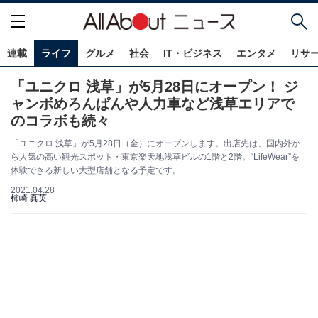
連載
ライフ
グルメ
社会
IT・ビジネス
エンタメ
リサ
「ユニクロ 浅草」が5月28日にオープン！ ジ
ャンボめろんぱんや人力車など浅草エリアで
のコラボも続々
「ユニクロ 浅草」が5月28日（金）にオープンします。出店先は、国内外か
ら人気の高い観光スポット・東京楽天地浅草ビルの1階と2階。“LifeWear”を
体験できる新しい大型店舗となる予定です。
2021.04.28
柿崎 真英