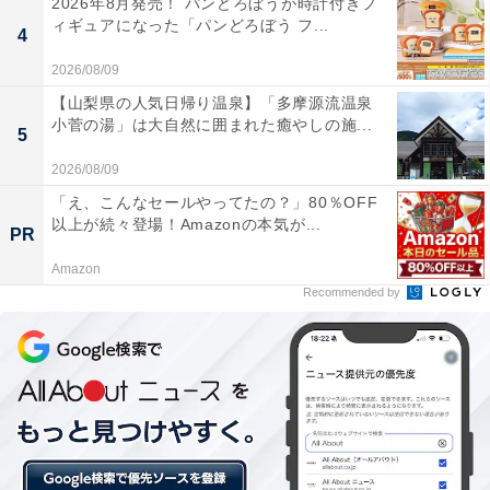
2026年8月発売！ パンどろぼうが時計付きフ
ィギュアになった「パンどろぼう フ...
4
2026/08/09
【山梨県の人気日帰り温泉】「多摩源流温泉
「浅草花月堂本店」とのコラボレーション
小菅の湯」は大自然に囲まれた癒やしの施...
5
2026/08/09
同店のオープンに向けて、地元の方々と一緒に浅草エリ
「え、こんなセールやってたの？」80％OFF
アを盛り上げるためのコラボレーション施策も次々登場
以上が続々登場！Amazonの本気が...
PR
します。4月26日（月）から実施中の第1弾は、ジャンボ
Amazon
めろんぱんで有名な「浅草花月堂本店」とのコラボレー
Recommended by
ション。浅草で大人気のジャンポめろんぱんの包装紙
が、期間限定でユニクロ仕様になって販売されていま
す。
・人力車とのコラボも