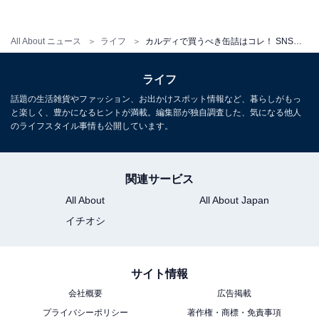
All About ニュース
ライフ
カルディで買うべき缶詰はコレ！ SNSで人気「ハリッさば」などコスパ無視でも食べたい4つ
ライフ
話題の生活雑貨やファッション、お出かけスポット情報など、暮らしがもっ
と楽しく、豊かになるヒントが満載。編集部が独自調査した、気になる他人
のライフスタイル事情も公開しています。
関連サービス
All About
All About Japan
イチオシ
さばの水煮（筆者撮影）
さばの水煮は、いろいろなメーカーから出ていますよ
ね。カルディのさばの水煮は、190gとちょっと量が多
サイト情報
く、それで189円（税込）です。他のメーカーは130gく
会社概要
広告掲載
らいで値段は150円程度することもあります。それと比
プライバシーポリシー
著作権・商標・免責事項