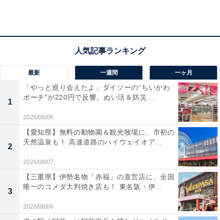
ハリッさば（筆者撮影）
「ハリッさば」は「ハリッサ」とサバ缶がコラボした商
品です。ハリッサはSNSなどでも話題になっているカル
ディの人気調味料。唐辛子ベースのかなり辛い味が特徴
です。筆者は辛さが苦手なのですが、ハリッサのピリ辛
最新
一週間
一ヶ月
感は、ただただ辛いだけではなくて、なんともコクがあ
「やっと巡り会えたよ」ダイソーの“ちいかわ
ポーチ”が220円で反響。ぬい活＆防災...
る辛さ。クセになってしまいます。
1
2026/08/06
【愛知県】無料の動物園＆観光牧場に、市初の
天然温泉も！ 高速道路のハイウェイオア...
2
2026/08/07
【三重県】伊勢名物「赤福」の直営店に、全国
唯一のコメダ大判焼き店も！ 東名阪・伊...
3
2026/08/06