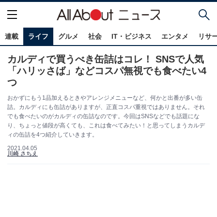
連載
ライフ
グルメ
社会
IT・ビジネス
エンタメ
リサ
カルディで買うべき缶詰はコレ！ SNSで人気
「ハリッさば」などコスパ無視でも食べたい4
つ
おかずにもう1品加えるときやアレンジメニューなど、何かと出番が多い缶
詰。カルディにも缶詰がありますが、正直コスパ重視ではありません。それ
でも食べたいのがカルディの缶詰なのです。今回はSNSなどでも話題にな
り、ちょっと値段が高くても、これは食べてみたい！と思ってしまうカルデ
ィの缶詰を4つ紹介していきます。
2021.04.05
川崎 さちえ