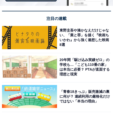
注目の連載
東野圭吾や湊かなえだけじゃな
い、「業と罪」を描く『映画ち
いかわ』から強く連想した映画
8選
ピリ辛！（筆者撮影）
実際に食べてみると、サバ自体も美味しいのですが、
20年間「駆け込み実績ゼロ」の
「辛っ！」という感想が先にきてしまうのが正直なとこ
学校も…「こども110番の家」
は本当に必要？ PTAが直面する
ろ。さば自体はやわらかくなっているので、そのままガ
理想と現実
ブリと食べられます。ご飯にかけたり、意外とうどんに
合うような気がしました。そうすれば、辛さも少し落ち
着きそうです。こちらは150g入りで308円（税込）で
「青春18きっぷ」販売激減の裏
に何が？ 連続利用の厳格化だけ
す。
ではない「本当の理由」