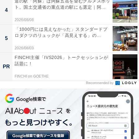
道の駅「阿蘇」は阿蘇五岳を望むグルメスポッ
ト。国土交通省の重点道の駅にも選定｜阿...
4
2026/08/08
「1000円には見えなかった」スタンダードプ
ロダクツのリュックが「高見えする」の...
5
見るからに辛そう（筆者撮影）
2026/08/03
開封すると、辛さが伝わってくるような赤い色が目に飛
FINCHI主催「IVS2026」トークセッションが
話題に！
び込んできます。筆者は辛すぎるものに触れると皮膚が
PR
痛くなることがあるので、「これ、触っても大丈夫なの
FINCHI on GOETHE
かな〜」と心配になるほどでした。
Recommended by