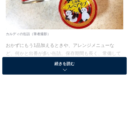
カルディの缶詰（筆者撮影）
おかずにもう1品加えるときや、アレンジメニューな
ど、何かと出番が多い缶詰。保存期間も長く、常備して
いる人も少なくありません。缶詰といっても種類は多く
続きを読む
て、実にいろいろな味がありますよね。コスパを考える
のか、それとも味か悩みどころです。
カルディにも缶詰がありますが、普段コスパ最優先の筆
者でも、つい買いたいと思ってしまうものがあります。
人気調味料「ハリッサ」とコラボしたサバ缶や、鮭の中
骨が主役の水煮缶など。今回はそんな、ちょっと遊び心
があり、コスパを無視してでも食べたいカルディの缶詰