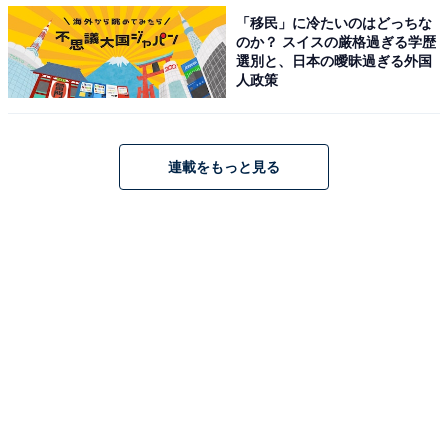
「移民」に冷たいのはどっちな
のか？ スイスの厳格過ぎる学歴
選別と、日本の曖昧過ぎる外国
人政策
モーニングタイムには焼き立ての総菜パンなどが楽しめる（画像提供：サン
クトガーレン）
連載をもっと見る
モーニングタイム（8:00～11:00）には、焼き立てパンが
常時30種類以上並ぶ。フィリングやソースも自家製のも
のを使用し、シャルキュトリーと組み合わせたサンドウ
ィッチなどの惣菜パンが充実。店内で淹れたてコーヒー
（150円で飲み放題）とともに食べられるほか、テイク
アウト販売も行う。
ランチタイム（11:00～15:00）には、ソーセージやベー
コン、パテなどのシャルキュトリーとパンがセットにな