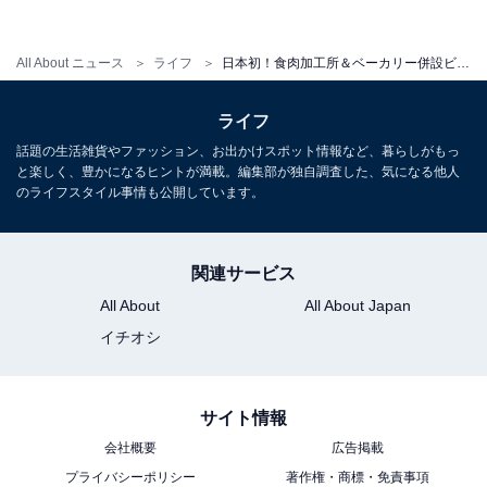
ったランチ＜シュークルートランチ（1300円）など＞を
提供する。
All About ニュース
ライフ
日本初！食肉加工所＆ベーカリー併設ビアレストランが神奈川・厚木に
ライフ
話題の生活雑貨やファッション、お出かけスポット情報など、暮らしがもっ
と楽しく、豊かになるヒントが満載。編集部が独自調査した、気になる他人
のライフスタイル事情も公開しています。
関連サービス
All About
All About Japan
イチオシ
サイト情報
ディナータイムには、クラフトビールに合う「アイスバイン（3980円税
会社概要
広告掲載
込）」などの料理も楽しめる（画像提供：サンクトガーレン）
プライバシーポリシー
著作権・商標・免責事項