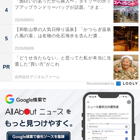
「面白いのあったから購入〜」ダイソーのポッ
店にはパン職人、シャルキュティエ（＝食肉加工職人）
プアップランドリーバッグが話題。“さま...
4
が常駐し、すべて自家製にこだわる。肉はサンクトガー
2026/08/03
レンの麦芽粕を食べて育った地元・あつぎ豚などを塊の
【和歌山県の人気日帰り温泉】「かつらぎ温泉
まま仕入れ、店内で加工・熟成までを行う。
八風の湯」は名物の化石海水を含んだ濃...
5
フルオープンキッチンで、パンを焼いているところ、ソ
2026/08/08
ーセージなどのシャルキュトリー（＝食肉加工品）製造
「どうせ当たらない」と思ってた私が本当に当
選した“買い方”がこれ
の工程、生ハムやサラミのエイジング（熟成）の様子
PR
を、客席から眺めることができる。
合同会社デジタルファーム
Recommended by