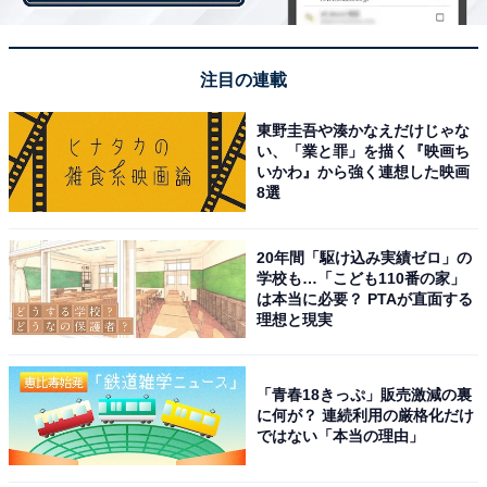
注目の連載
東野圭吾や湊かなえだけじゃな
い、「業と罪」を描く『映画ち
いかわ』から強く連想した映画
8選
モーニング、ランチ、ディナーと時間帯によって
変化するメニュー
20年間「駆け込み実績ゼロ」の
学校も…「こども110番の家」
は本当に必要？ PTAが直面する
理想と現実
「青春18きっぷ」販売激減の裏
に何が？ 連続利用の厳格化だけ
ではない「本当の理由」