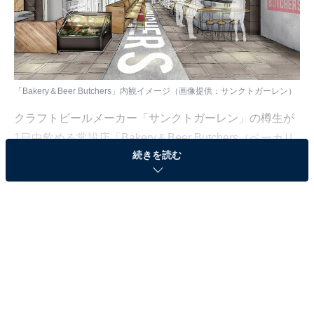
「Bakery＆Beer Butchers」内観イメージ（画像提供：サンクトガーレン）
クラフトビールメーカー「サンクトガーレン」の樽生が
1日中飲める常設店「Bakery＆Beer Butchers（ベーカリ
続きを読む
ー アンド ビア ブッチャーズ）」が、2018年4月28日(土)
に神奈川県厚木市に開店。朝8:00～翌3:00までオープン
しており、「サンクトガーレン」のクラフトビールとと
もに、時間帯によって変わるメニューが楽しめる。