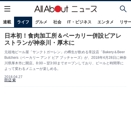
連載
ライフ
グルメ
社会
IT・ビジネス
エンタメ
リサ
日本初！食肉加工所＆ベーカリー併設ビアレ
ストランが神奈川・厚木に
元祖地ビール屋「サンクトガーレン」の樽生が飲める常設店「Bakery＆Beer
Butchers（ベーカリー アンド ビア ブッチャーズ）が、2018年4月28日に神奈
川県厚木市に開店。8:00～翌3:00までオープンしており、ビールと時間帯に
よって変わるメニューが楽しめる。
2018.04.27
田辺 紫