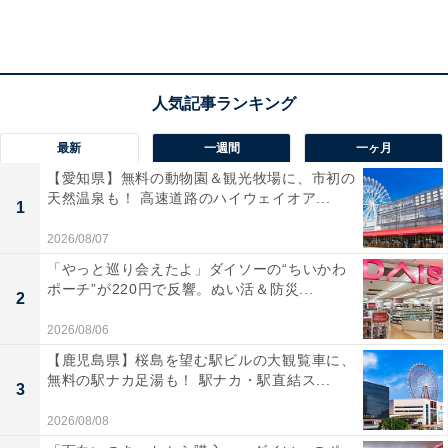
最新
一週間
一ヶ月
【愛知県】無料の動物園＆観光牧場に、市初の
天然温泉も！ 高速道路のハイウェイオア...
1
店内で作られるシャルキュトリーは常時20種類を用意。画像は「シャルキ
ュトリー盛り合わせ Large（ディナータイム、5名以上向け、3500円税
2026/08/07
込）」（画像提供：サンクトガーレン）
「やっと巡り会えたよ」ダイソーの“ちいかわ
ポーチ”が220円で反響。ぬい活＆防災...
店名は「食肉加工所（Butchers）とベーカリー
2
（Bakery）を併設したビア（Beer）レストラン」を表し
2026/08/06
ている。食肉加工所、ベーカリーのどちらか一方が併設
【鹿児島県】桜島を望む駅ビルの大観覧車に、
されたビアレストランはこれまでにもあったが、両方併
無料の駅ナカ足湯も！ 駅ナカ・駅直結ス...
3
設されたビアレストランは日本初（同社調べ）となる。
2026/08/08