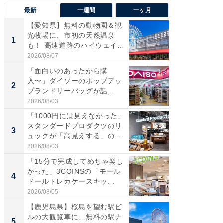
最新
一週間
一ヶ月
【愛知県】無料の動物園＆観
【兵庫
光牧場に、市初の天然温泉
ーメン
1
1
も！ 高速道路のハイウェイオ
再現した
ア...
道...
2026/08/07
2026/08/0
「面白いのあったから購
【三重
入〜」ダイソーのポップアッ
の直営
2
2
プランドリーバッグが話
ダ大判焼
題。“さま...
伊...
2026/08/03
2026/08/0
「1000円には見えなかった」
【千葉県
スタンダードプロダクツのリ
級マー
3
3
ュックが「高見えする」の...
ノベし
ー...
2026/08/03
2026/08/0
「15分で完成してめちゃ楽し
「100
かった」3COINSの「モール
スタン
4
4
ドールトレカケースキッ...
ュックが
2026/08/05
2026/08/0
【鹿児島県】桜島を望む駅ビ
立山連
ルの大観覧車に、無料の駅ナ
風呂に、
5
5