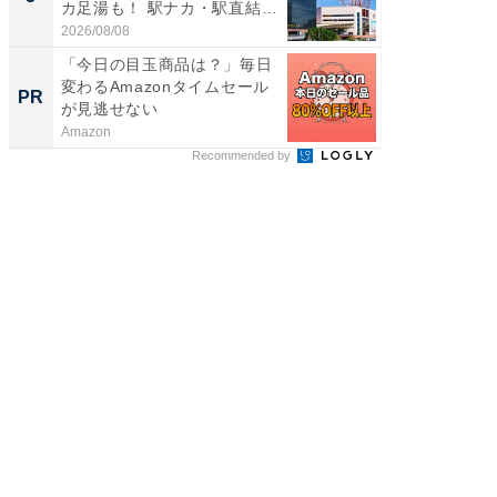
カ足湯も！ 駅ナカ・駅直結
層水風
ス...
帰...
2026/08/08
2026/08/0
「今日の目玉商品は？」毎日
特別な名
変わるAmazonタイムセール
で選ぶR
PR
PR
が見逃せない
Amazon
ReFa GIN
Recommended by